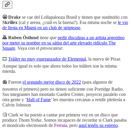
😬 Drake
se cae del Lollapalooza Brasil y tienen que sustituirlo con
Skrillex
(cal y arena, ¿cuál es la buena?). Esa misma noche se
le vio
de fiesta en Miami en un club de striptease
.
🙇 Ruben Östlund
tiene que
pedir disculpas a un artista argentino
por meter su nombre en su sátira del arte elevado ridículo The
Square
. Vaya con el
provocateur
.
🎞
Tráiler no muy esperanzador de Elemental
, la nueva de Pixar.
Aunque igual es solo que ahora todos los tráilers son la misma
mierda.
📻 Fueron
el segundo mejor disco de 2022
(para algunos de
nosotros el primero) pero no tienen suficiente con Porridge Radio.
Sus integrantes han montado Garden Centre, proyecto paralelo con
otra gente y ‘
Hall of Fame
’ les muestra cercanas a rendir pleitesía a
Calvin Johnson
🧐 Clark se ha puesto a cantar por primera vez en un disco que
produce Thom Yorke. Somos incapaces de recordar si Clark pasaba
el monóculo electrosnob de
Ferraia
, pero
aquí tenéis su estreno
.