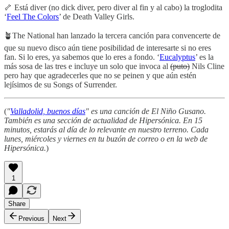
🦴 Está diver (no dick diver, pero diver al fin y al cabo) la troglodita
‘
Feel The Colors
’ de Death Valley Girls.
🪴The National han lanzado la tercera canción para convencerte de
que su nuevo disco aún tiene posibilidad de interesarte si no eres
fan. Si lo eres, ya sabemos que lo eres a fondo. ‘
Eucalyptus
’ es la
más sosa de las tres e incluye un solo que invoca al
(puto)
Nils Cline
pero hay que agradecerles que no se peinen y que aún estén
lejísimos de su Songs of Surrender.
(
"
Valladolid, buenos días
" es una canción de El Niño Gusano.
También es una sección de actualidad de Hipersónica. En 15
minutos, estarás al día de lo relevante en nuestro terreno. Cada
lunes, miércoles y viernes en tu buzón de correo o en la web de
Hipersónica.
)
1
Share
Previous
Next