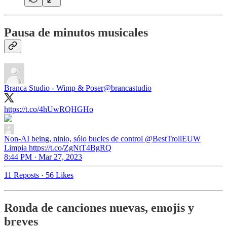
Pausa de minutos musicales
Branca Studio - Wimp & Poser
@brancastudio
https://t.co/4hUwRQHGHo
Non-AI being, ninio, sólo bucles de control
@BestTrollEUW
Limpia https://t.co/ZgNtT4BgRQ
8:44 PM · Mar 27, 2023
11 Reposts
·
56 Likes
Ronda de canciones nuevas, emojis y
breves