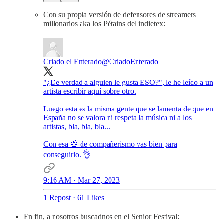
Con su propia versión de defensores de streamers
millonarios aka los Pétains del indietex:
Criado el Enterado
@CriadoEnterado
"¿De verdad a alguien le gusta ESO?", le he leído a un
artista escribir aquí sobre otro.
Luego esta es la misma gente que se lamenta de que en
España no se valora ni respeta la música ni a los
artistas, bla, bla, bla...
Con esa 💩 de compañerismo vas bien para
conseguirlo. 👌
9:16 AM · Mar 27, 2023
1 Repost
·
61 Likes
En fin, a nosotros buscadnos en el Senior Festival: