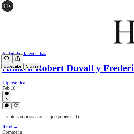
Valladolid, buenos días
Adios a Robert Duvall y Frede
Subscribe
Sign in
Hipersónica
Feb 18
5
...y otras noticias con las que ponerse al día
Read →
Comments