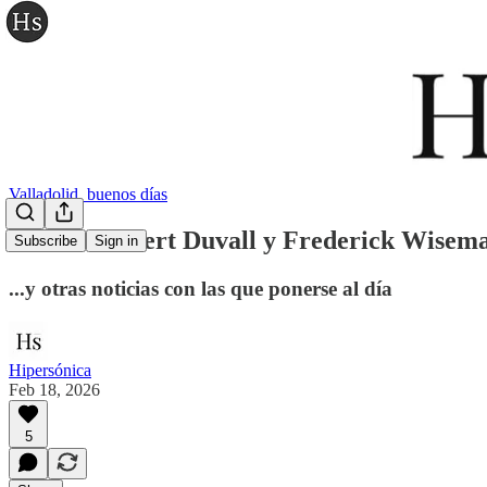
Valladolid, buenos días
Adios a Robert Duvall y Frederick Wisema
Subscribe
Sign in
...y otras noticias con las que ponerse al día
Hipersónica
Feb 18, 2026
5