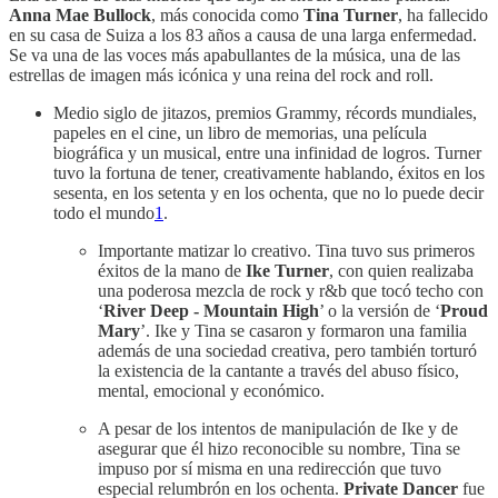
Anna Mae Bullock
, más conocida como
Tina Turner
, ha fallecido
en su casa de Suiza a los 83 años a causa de una larga enfermedad.
Se va una de las voces más apabullantes de la música, una de las
estrellas de imagen más icónica y una reina del rock and roll.
Medio siglo de jitazos, premios Grammy, récords mundiales,
papeles en el cine, un libro de memorias, una película
biográfica y un musical, entre una infinidad de logros. Turner
tuvo la fortuna de tener, creativamente hablando, éxitos en los
sesenta, en los setenta y en los ochenta, que no lo puede decir
todo el mundo
1
.
Importante matizar lo creativo. Tina tuvo sus primeros
éxitos de la mano de
Ike Turner
, con quien realizaba
una poderosa mezcla de rock y r&b que tocó techo con
‘
River Deep - Mountain High
’ o la versión de ‘
Proud
Mary
’. Ike y Tina se casaron y formaron una familia
además de una sociedad creativa, pero también torturó
la existencia de la cantante a través del abuso físico,
mental, emocional y económico.
A pesar de los intentos de manipulación de Ike y de
asegurar que él hizo reconocible su nombre, Tina se
impuso por sí misma en una redirección que tuvo
especial relumbrón en los ochenta.
Private Dancer
fue