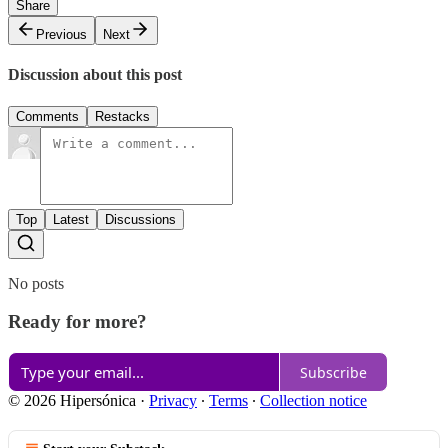
Share
Previous
Next
Discussion about this post
Comments
Restacks
Top
Latest
Discussions
No posts
Ready for more?
Subscribe
© 2026 Hipersónica
·
Privacy
∙
Terms
∙
Collection notice