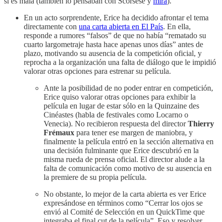
si es mala (también lo pensaban con Scorsese y
mira
).
En un acto sorprendente, Erice ha decidido afrontar el tema
directamente con
una carta abierta en El País
. En ella,
responde a rumores “falsos” de que no había “rematado su
cuarto largometraje hasta hace apenas unos días” antes de
plazo, motivando su ausencia de la competición oficial, y
reprocha a la organización una falta de diálogo que le impidió
valorar otras opciones para estrenar su película.
Ante la posibilidad de no poder entrar en competición,
Erice quiso valorar otras opciones para exhibir la
película en lugar de estar sólo en la Quinzaine des
Cinéastes (habla de festivales como Locarno o
Venecia). No recibieron respuesta del director
Thierry
Frémaux
para tener ese margen de maniobra, y
finalmente la película entró en la sección alternativa en
una decisión fulminante que Erice descubrió en la
misma rueda de prensa oficial. El director alude a la
falta de comunicación como motivo de su ausencia en
la premiere de su propia película.
No obstante, lo mejor de la carta abierta es ver Erice
expresándose en términos como “Cerrar los ojos se
envió al Comité de Selección en un QuickTime que
integraba el final cut de la película”. Eso y resolver