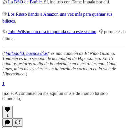
👍
La BSO de Barbie
. Sí, incluso con Tame Impala por ahí.
👎
Los Russo liando a Amazon una vez más para quemar sus
billetes
.
👍
John Wilson con otra temporada para este verano
. 👎 porque es la
última.
(
"
Valladolid, buenos días
" es una canción de El Niño Gusano.
También es una sección de actualidad de Hipersónica. En 15
minutos, estarás al día de lo relevante en nuestro terreno. Cada
lunes, miércoles y viernes en tu buzón de correo o en la web de
Hipersónica.
)
1
[n.d.e: A continuación iba aquí un chiste de Franco ha sido
eliminado]
1