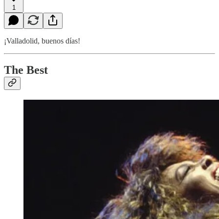
1
¡Valladolid, buenos días!
The Best