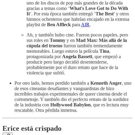
uno de los discos de pop más grandes de la década
gracias a temas como ‘
What's Love Got to Do With
It
’. Por esta época también entregó ‘
The Best
’ y otros
himnos ochenteros que habrían encajado en la extensa
playlist de
Ben Affleck
para
AIR
.
Ah, y también hubo cine. Fueron pocos papeles, pero
sus roles en
Tommy
y en
Mad Max: Más allá de la
cúpula del trueno
fueron también tremendamente
memorables. Luego estuvo la película
Tina
,
protagonizada por
Angela Bassett
, que empezó a
producir pero luego decidió desentenderse,
probablemente por el duro retrato que hace de la
violencia que sufrió.
Por otro lado, hemos perdido también a
Kenneth Anger
, uno
de esos cineastas desafiantes y vanguardistas de hizo
increíbles trabajos experimentales de queer cinema desde el
cortometraje. Y también dio el perfecto retrato de la sordidez
de la industria con
Hollywood Babylon
, que es lectura muy
rescatable. Otra pérdida inmensa.
Erice está crispado