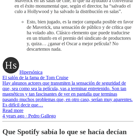
Maverick en las salas de cine, lo que ha ayudado a convertirla
en el éxito monumental que, según el director, ha “salvado el
culo a Hollywood y ha salvado la distribución en salas”.
Esto, bien jugado, es la mejor campaña posible en favor
de Maverick, una sensación de público y de crítica que
ha volado alto. Clásico elemento que puede traducirse
en un triunfo en el premio del sindicato de productores
y, quiza… ¿ganar el Oscar a mejor película? No
descartemos nada.
Hipersónica
El salón de la fama de Tom Cruise
Hay algunos actores que transmiten la sensación de seguridad de
que, sea como sea la película, vas a terminar entretenido. Son tan
magnéticos y tan fascinantes de ver en pantalla que terminas
pasando muchos problemas que, en otro caso, serían muy aparentes.
Es difícil decir que…
Read more
4 years ago · Pedro Gallego
Que Spotify sabía lo que se hacía decían