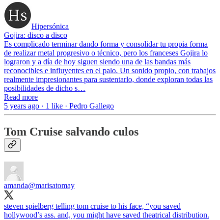
Hipersónica
Gojira: disco a disco
Es complicado terminar dando forma y consolidar tu propia forma
de realizar metal progresivo o técnico, pero los franceses Gojira lo
lograron y a día de hoy siguen siendo una de las bandas más
reconocibles e influyentes en el palo. Un sonido propio, con trabajos
realmente impresionantes para sustentarlo, donde exploran todas las
posibilidades de dicho s…
Read more
5 years ago · 1 like · Pedro Gallego
Tom Cruise salvando culos
amanda
@marisatomay
steven spielberg telling tom cruise to his face, “you saved
hollywood’s ass. and, you might have saved theatrical distribution.