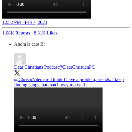
12:52 PM · Feb 7, 2023
1.08K Reposts
·
8.31K Likes
Ahora la cara B:
Dear Christians Podcast
@DearChristianPC
@ChristnNitemare
I think I have a problem, friends. I keep
finding songs that match way too well.