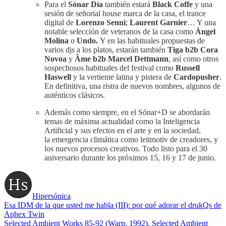
Para el
Sónar Día
también estará
Black Coffe
y una
sesión de señorial house marca de la casa, el trance
digital de
Lorenzo Senni
;
Laurent Garnier
… Y una
notable selección de veteranos de la casa como
Ángel
Molina
o
Undo.
Y en las habituales propuestas de
varios djs a los platos, estarán también
Tiga b2b Cora
Novoa
y
Âme b2b Marcel Dettmann
, así como otros
sospechosos habituales del festival como
Russell
Haswell
y la vertiente latina y pistera de
Cardopusher
.
En definitiva, una ristra de nuevos nombres, algunos de
auténticos clásicos.
Además como siempre, en el Sónar+D se abordarán
temas de máxima actualidad como la
Inteligencia
Artificial y sus efectos en el arte y en la sociedad,
la emergencia climática como leitmotiv de creadores, y
los nuevos procesos creativos. Todo listo para el 30
aniversario durante los próximos 15, 16 y 17 de junio.
Hipersónica
Esa IDM de la que usted me habla (III): por qué adorar el drukQs de
Aphex Twin
Selected Ambient Works 85-92 (Warp, 1992), Selected Ambient