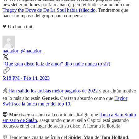
newsletter un lunes por la mañana), pero el finde se anunción que
Trugoy the Dove de De La Soul había fallecido
. Tendremos que
hacer un repaso del grupo para compensar.
❤ Un buen tuit:
nadador_
@nadador_
"Qué gran disco feliz de amor" dijo nadie nunca (o sí?)
5:18 PM · Feb 14, 2023
💰
Han salido los artistas mejor pagados de 2022
y por algún motivo
en lo más alto están
Genesis
. Casi tan absurdo como que
Taylor
Swift sea la única mujer del top 10
.
😈 Morrissey
se suma a la corriente alt-right que
llama a Sam Smith
emisario de Satán
, asegurando que su sello Capitol está gastando
recursos en él en lugar de sacar su disco. A llorar a la llorería.
🕸 Tendremos cuarta película del
Spider-Man
de
Tom Holland
.