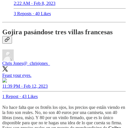
2:22 AM · Feb 8, 2023
3 Reposts
·
40 Likes
Gojira pasándose tres villas francesas
Chris Jones
@_chrisjones_
Feast your eyes.
11:39 PM · Feb 12, 2023
1 Repost
·
43 Likes
No hace falta que os frotéis los ojos, los precios que estáis viendo en
la foto son reales. No, no son 40 euros por una camiseta, son 40
libras (osea, más). Y 80 por un vinilo firmado, que es lo único
disponible para que no te hagas una idea de lo que cuesta su firma.
Estos son precios reales en un puesto de merchandising de
Gojira
.