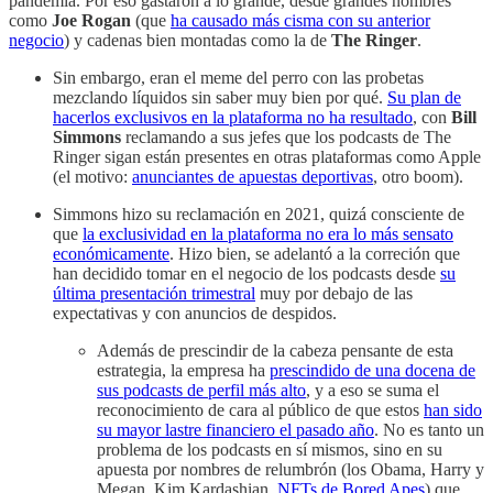
pandemia. Por eso gastaron a lo grande, desde grandes nombres
como
Joe Rogan
(que
ha causado más cisma con su anterior
negocio
) y cadenas bien montadas como la de
The Ringer
.
Sin embargo, eran el meme del perro con las probetas
mezclando líquidos sin saber muy bien por qué.
Su plan de
hacerlos exclusivos en la plataforma no ha resultado
, con
Bill
Simmons
reclamando a sus jefes que los podcasts de The
Ringer sigan están presentes en otras plataformas como Apple
(el motivo:
anunciantes de apuestas deportivas
, otro boom).
Simmons hizo su reclamación en 2021, quizá consciente de
que
la exclusividad en la plataforma no era lo más sensato
económicamente
. Hizo bien, se adelantó a la correción que
han decidido tomar en el negocio de los podcasts desde
su
última presentación trimestral
muy por debajo de las
expectativas y con anuncios de despidos.
Además de prescindir de la cabeza pensante de esta
estrategia, la empresa ha
prescindido de una docena de
sus podcasts de perfil más alto
, y a eso se suma el
reconocimiento de cara al público de que estos
han sido
su mayor lastre financiero el pasado año
. No es tanto un
problema de los podcasts en sí mismos, sino en su
apuesta por nombres de relumbrón (los Obama, Harry y
Megan, Kim Kardashian,
NFTs de Bored Apes
) que