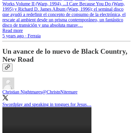
Works Volume II (Warp, 1994), ...I Care Because You Do (Warp,
1995) y Richard D. James Album (Warp, 1996); el seminal disco
que ayudó a redefinir el concepto de consumo de la electrónica, el
rescate al ambient desde un prisma contemporáneo, un fantástico
disco de transición y una absoluta marav…
Read more
5 years ago · Ferraia
Un avance de lo nuevo de Black Country,
New Road
Christian Nightmares
@ChristnNitemare
Swordplay and speaking in tongues for Jesus…