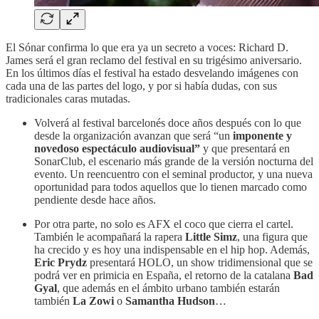
El Sónar confirma lo que era ya un secreto a voces: Richard D.
James será el gran reclamo del festival en su trigésimo aniversario.
En los últimos días el festival ha estado desvelando imágenes con
cada una de las partes del logo, y por si había dudas, con sus
tradicionales caras mutadas.
Volverá al festival barcelonés doce años después con lo que
desde la organización avanzan que será “un
imponente y
novedoso espectáculo audiovisual”
y que presentará en
SonarClub, el escenario más grande de la versión nocturna del
evento. Un reencuentro con el seminal productor, y una nueva
oportunidad para todos aquellos que lo tienen marcado como
pendiente desde hace años.
Por otra parte, no solo es AFX el coco que cierra el cartel.
También le acompañará la rapera
Little Simz
, una figura que
ha crecido y es hoy una indispensable en el hip hop. Además,
Eric Prydz
presentará HOLO, un show tridimensional que se
podrá ver en primicia en España, el retorno de la catalana
Bad
Gyal
, que además en el ámbito urbano también estarán
también
La Zowi
o
Samantha Hudson
…