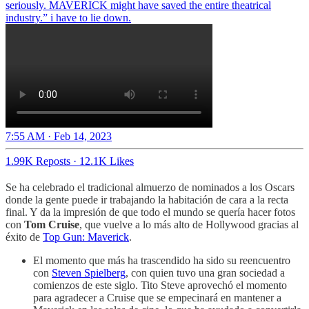
seriously. MAVERICK might have saved the entire theatrical
industry.” i have to lie down.
7:55 AM · Feb 14, 2023
1.99K Reposts
·
12.1K Likes
Se ha celebrado el tradicional almuerzo de nominados a los Oscars
donde la gente puede ir trabajando la habitación de cara a la recta
final. Y da la impresión de que todo el mundo se quería hacer fotos
con
Tom Cruise
, que vuelve a lo más alto de Hollywood gracias al
éxito de
Top Gun: Maverick
.
El momento que más ha trascendido ha sido su reencuentro
con
Steven Spielberg
, con quien tuvo una gran sociedad a
comienzos de este siglo. Tito Steve aprovechó el momento
para agradecer a Cruise que se empecinará en mantener a