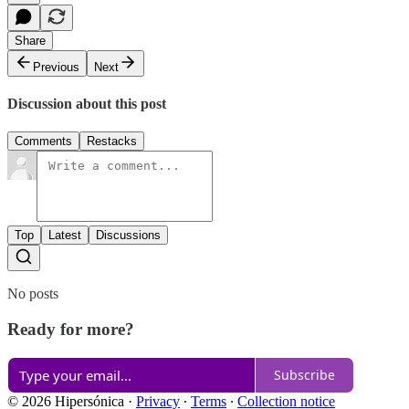
Share
Previous
Next
Discussion about this post
Comments
Restacks
Top
Latest
Discussions
No posts
Ready for more?
Subscribe
© 2026 Hipersónica
·
Privacy
∙
Terms
∙
Collection notice