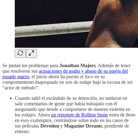
Se juntan los problemas para
Jonathan Majors
. Además de tener
que resolverse sus
acusaciones de asalto y abuso de su pareja del
pasado marzo
, el juicio ahora ha puesto el foco en su
comportamiento inapropiado en sets de rodaje bajo la excusa de ser
“actor de método”.
Cuando salió el escándalo de su detención, no tardaron en
salir comentarios de gente que había trabajado con él
asegurando que tiende a comportarse de manera violenta en
los rodajes. Ahora
un reportaje de Rolling Stone
entra de lleno
en esos exabruptos, centrándose sobre todo en los casos de
sus películas
Devotion
y
Magazine Dreams
, pendiente de
estreno.