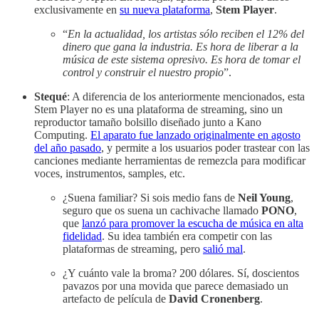
exclusivamente en
su nueva plataforma
,
Stem Player
.
“
En la actualidad, los artistas sólo reciben el 12% del
dinero que gana la industria. Es hora de liberar a la
música de este sistema opresivo. Es hora de tomar el
control y construir el nuestro propio
”.
Stequé
: A diferencia de los anteriormente mencionados, esta
Stem Player no es una plataforma de streaming, sino un
reproductor tamaño bolsillo diseñado junto a Kano
Computing.
El aparato fue lanzado originalmente en agosto
del año pasado
, y permite a los usuarios poder trastear con las
canciones mediante herramientas de remezcla para modificar
voces, instrumentos, samples, etc.
¿Suena familiar? Si sois medio fans de
Neil Young
,
seguro que os suena un cachivache llamado
PONO
,
que
lanzó para promover la escucha de música en alta
fidelidad
. Su idea también era competir con las
plataformas de streaming, pero
salió mal
.
¿Y cuánto vale la broma? 200 dólares. Sí, doscientos
pavazos por una movida que parece demasiado un
artefacto de película de
David Cronenberg
.