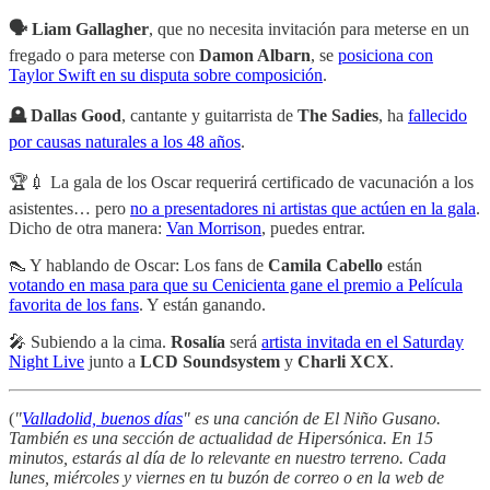
🗣 Liam Gallagher
, que no necesita invitación para meterse en un
fregado o para meterse con
Damon Albarn
, se
posiciona con
Taylor Swift en su disputa sobre composición
.
🪦 Dallas Good
, cantante y guitarrista de
The Sadies
, ha
fallecido
por causas naturales a los 48 años
.
🏆💉 La gala de los Oscar requerirá certificado de vacunación a los
asistentes… pero
no a presentadores ni artistas que actúen en la gala
.
Dicho de otra manera:
Van Morrison
, puedes entrar.
👠 Y hablando de Oscar: Los fans de
Camila Cabello
están
votando en masa para que su Cenicienta gane el premio a Película
favorita de los fans
. Y están ganando.
🎤 Subiendo a la cima.
Rosalía
será
artista invitada en el Saturday
Night Live
junto a
LCD Soundsystem
y
Charli XCX
.
(
"
Valladolid, buenos días
" es una canción de El Niño Gusano.
También es una sección de actualidad de Hipersónica. En 15
minutos, estarás al día de lo relevante en nuestro terreno. Cada
lunes, miércoles y viernes en tu buzón de correo o en la web de