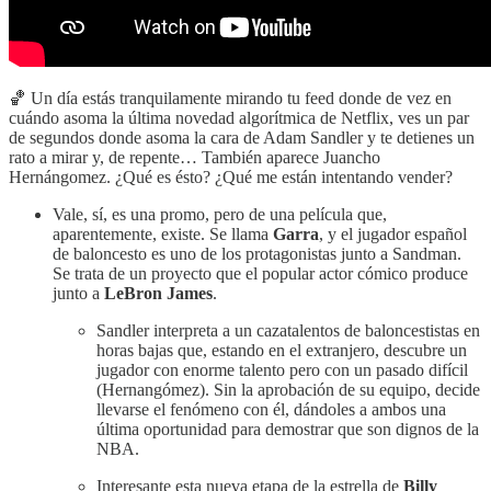
🏀 Un día estás tranquilamente mirando tu feed donde de vez en
cuándo asoma la última novedad algorítmica de Netflix, ves un par
de segundos donde asoma la cara de Adam Sandler y te detienes un
rato a mirar y, de repente… También aparece Juancho
Hernángomez. ¿Qué es ésto? ¿Qué me están intentando vender?
Vale, sí, es una promo, pero de una película que,
aparentemente, existe. Se llama
Garra
, y el jugador español
de baloncesto es uno de los protagonistas junto a Sandman.
Se trata de un proyecto que el popular actor cómico produce
junto a
LeBron James
.
Sandler interpreta a un cazatalentos de baloncestistas en
horas bajas que, estando en el extranjero, descubre un
jugador con enorme talento pero con un pasado difícil
(Hernangómez). Sin la aprobación de su equipo, decide
llevarse el fenómeno con él, dándoles a ambos una
última oportunidad para demostrar que son dignos de la
NBA.
Interesante esta nueva etapa de la estrella de
Billy