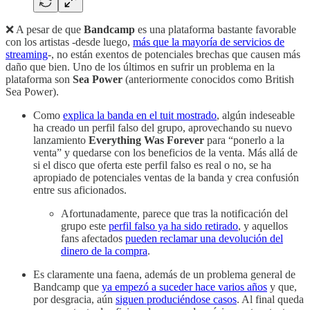
❌ A pesar de que
Bandcamp
es una plataforma bastante favorable
con los artistas -desde luego,
más que la mayoría de servicios de
streaming
-, no están exentos de potenciales brechas que causen más
daño que bien. Uno de los últimos en sufrir un problema en la
plataforma son
Sea Power
(anteriormente conocidos como British
Sea Power).
Como
explica la banda en el tuit mostrado
, algún indeseable
ha creado un perfil falso del grupo, aprovechando su nuevo
lanzamiento
Everything Was Forever
para “ponerlo a la
venta” y quedarse con los beneficios de la venta. Más allá de
si el disco que oferta este perfil falso es real o no, se ha
apropiado de potenciales ventas de la banda y crea confusión
entre sus aficionados.
Afortunadamente, parece que tras la notificación del
grupo este
perfil falso ya ha sido retirado
, y aquellos
fans afectados
pueden reclamar una devolución del
dinero de la compra
.
Es claramente una faena, además de un problema general de
Bandcamp que
ya empezó a suceder hace varios años
y que,
por desgracia, aún
siguen produciéndose casos
. Al final queda