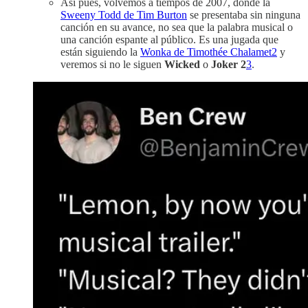
Así pues, volvemos a tiempos de 2007, donde la
Sweeny Todd de Tim Burton
se presentaba sin ninguna
canción en su avance, no sea que la palabra musical o
una canción espante al público. Es una jugada que
están siguiendo la
Wonka de Timothée Chalamet
2
y
veremos si no le siguen
Wicked
o
Joker 2
3
.