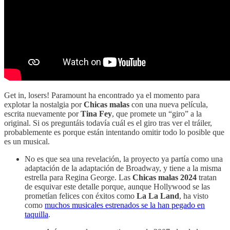
Get in, losers! Paramount ha encontrado ya el momento para
explotar la nostalgia por
Chicas malas
con una nueva película,
escrita nuevamente por
Tina Fey
, que promete un “giro” a la
original. Si os preguntáis todavía cuál es el giro tras ver el tráiler,
probablemente es porque están intentando omitir todo lo posible que
es un musical.
No es que sea una revelación, la proyecto ya partía como una
adaptación de la adaptación de Broadway, y tiene a la misma
estrella para Regina George. Las
Chicas malas 2024
tratan
de esquivar este detalle porque, aunque Hollywood se las
prometían felices con éxitos como
La La Land
, ha visto
como
muchos musicales estrenados se la han pegado en
taquilla
.