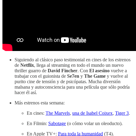
Siguiendo al clásico paso testimonial en cines de los estrenos
de
Netflix
, llega al streaming en todo el mundo un nuevo
thriller guarro de
David Fincher
. Con
El asesino
vuelve a
trabajar con el guionista de
Se7en
y
The Game
y vuelve al
purito cine de tensión y de psicópatas. Mucha diversión
malsana y autoconsciencia para una película que sólo podría
hacer él así.
Más estrenos esta semana:
En cines:
The Marvels
,
una de Isabel Coixex
,
Tiger 3
.
En Filmin:
Sabotage
(o cómo volar un oleoducto).
En Apple TV+:
Para toda la humanidad
(T4).