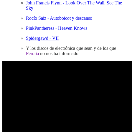
John Francis Flynn - Look Over The Wall, See The
Sky
Rocío Saíz - Autoboicot y descanso
PinkPantheress - Heaven Knows
Spidergawd - VII
Y los discos de electrónica que sean y de los que
Ferraia
no nos ha informado.