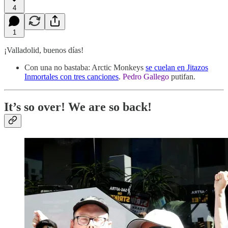
4
1
¡Valladolid, buenos días!
Con una no bastaba: Arctic Monkeys
se cuelan en Jitazos
Inmortales con tres canciones
.
Pedro Gallego
putifan.
It’s so over! We are so back!