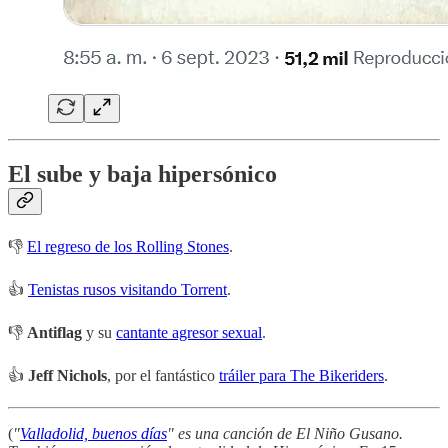
El sube y baja hipersónico
👎
El regreso de los Rolling Stones
.
👍
Tenistas rusos visitando Torrent
.
👎
Antiflag
y su
cantante agresor sexual
.
👍
Jeff Nichols
, por el fantástico
tráiler para The Bikeriders
.
(
"
Valladolid, buenos días
" es una canción de El Niño Gusano.