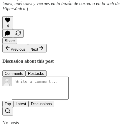
lunes, miércoles y viernes en tu buzón de correo o en la web de
Hipersónica.
)
4
Share
Previous
Next
Discussion about this post
Comments
Restacks
Top
Latest
Discussions
No posts