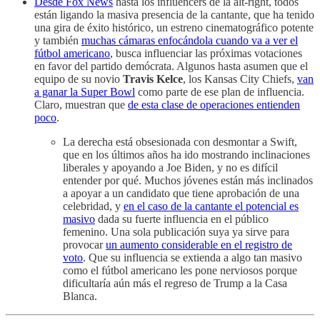
Desde Fox News
hasta los influencers de la alt-right, todos
están ligando la masiva presencia de la cantante, que ha tenido
una gira de éxito histórico, un estreno cinematográfico potente
y también
muchas cámaras enfocándola cuando va a ver el
fútbol americano
, busca influenciar las próximas votaciones
en favor del partido demócrata. Algunos hasta asumen que el
equipo de su novio
Travis Kelce
, los Kansas City Chiefs,
van
a ganar la Super Bowl
como parte de ese plan de influencia.
Claro, muestran que
de esta clase de operaciones entienden
poco
.
La derecha está obsesionada con desmontar a Swift,
que en los últimos años ha ido mostrando inclinaciones
liberales y apoyando a Joe Biden, y no es difícil
entender por qué. Muchos jóvenes están más inclinados
a apoyar a un candidato que tiene aprobación de una
celebridad, y
en el caso de la cantante el potencial es
masivo
dada su fuerte influencia en el público
femenino. Una sola publicación suya ya sirve para
provocar
un aumento considerable en el registro de
voto
. Que su influencia se extienda a algo tan masivo
como el fútbol americano les pone nerviosos porque
dificultaría aún más el regreso de Trump a la Casa
Blanca.