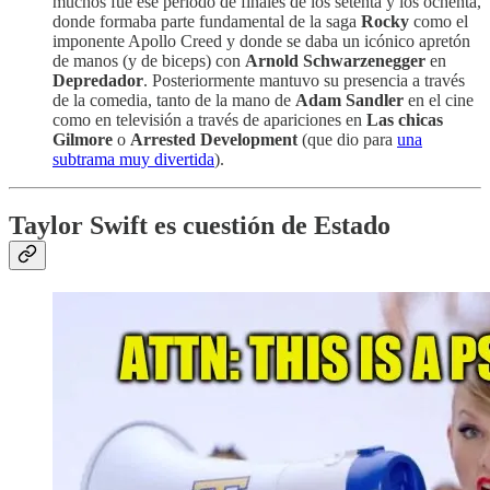
muchos fue ese periodo de finales de los setenta y los ochenta,
donde formaba parte fundamental de la saga
Rocky
como el
imponente Apollo Creed y donde se daba un icónico apretón
de manos (y de biceps) con
Arnold Schwarzenegger
en
Depredador
. Posteriormente mantuvo su presencia a través
de la comedia, tanto de la mano de
Adam Sandler
en el cine
como en televisión a través de apariciones en
Las chicas
Gilmore
o
Arrested Development
(que dio para
una
subtrama muy divertida
).
Taylor Swift es cuestión de Estado