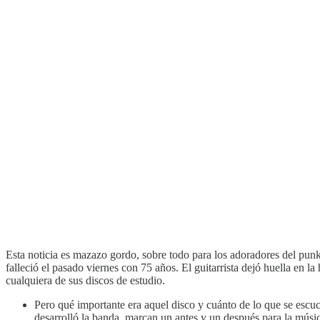
Esta noticia es mazazo gordo, sobre todo para los adoradores del pun
falleció el pasado viernes con 75 años. El guitarrista dejó huella en l
cualquiera de sus discos de estudio.
Pero qué importante era aquel disco y cuánto de lo que se escuc
desarrolló la banda, marcan un antes y un después para la mú