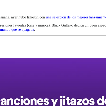
 mañana, ayer hubo frikexín con
una selección de los mejores lanzamiento
sesiones favoritas (cine y música), Black Gallego dedica un buen espac
un mundo que se apagaba
.