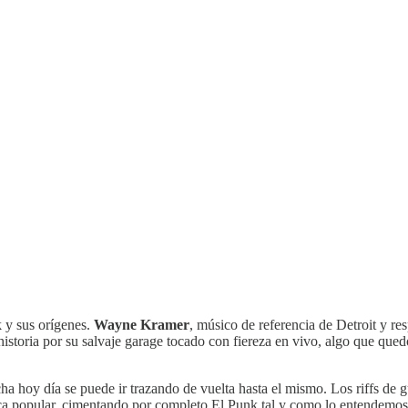
k y sus orígenes.
Wayne Kramer
, músico de referencia de Detroit y r
a historia por su salvaje garage tocado con fiereza en vivo, algo que que
ha hoy día se puede ir trazando de vuelta hasta el mismo. Los riffs de g
sica popular, cimentando por completo El Punk tal y como lo entendem