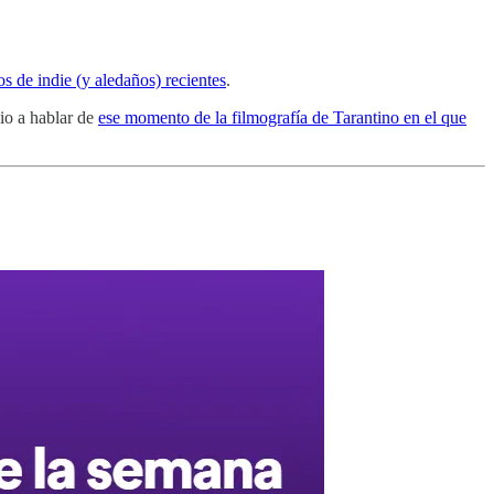
s de indie (y aledaños) recientes
.
io a hablar de
ese momento de la filmografía de Tarantino en el que