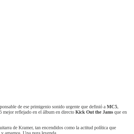
esponsable de ese primigenio sonido urgente que definió a
MC5
,
dó mejor reflejado en el álbum en directo
Kick Out the Jams
que en
uitarra de Kramer, tan encendidos como la actitud política que
os y amamos. Una pura leyenda.