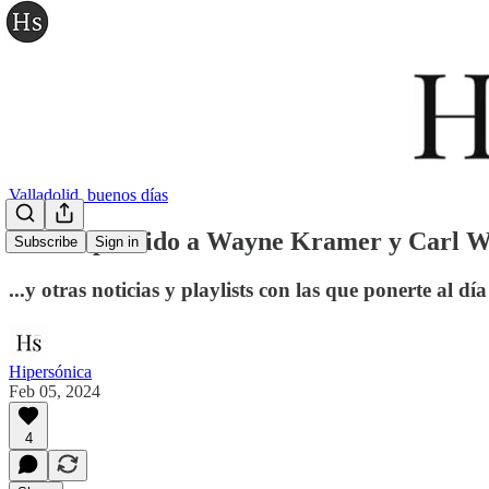
Valladolid, buenos días
Hemos perdido a Wayne Kramer y Carl Weat
Subscribe
Sign in
...y otras noticias y playlists con las que ponerte al día
Hipersónica
Feb 05, 2024
4