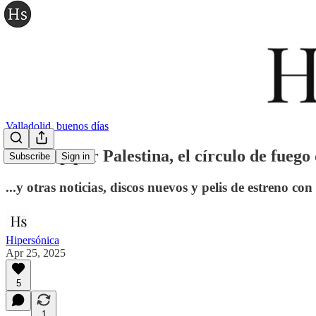
Valladolid, buenos días
Kneecap por Palestina, el círculo de fuego 
Subscribe
Sign in
...y otras noticias, discos nuevos y pelis de estreno con
Hipersónica
Apr 25, 2025
5
1