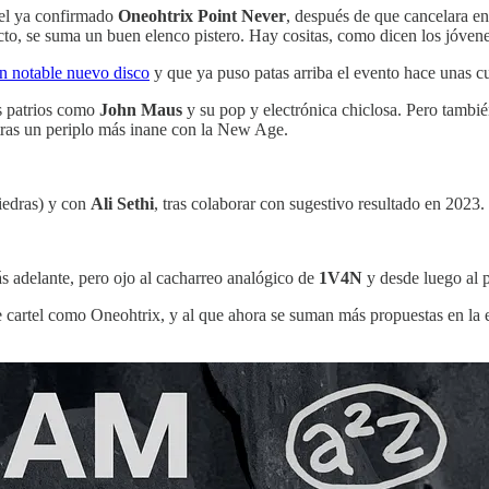
s el ya confirmado
Oneohtrix Point Never
, después de que cancelara e
cto, se suma un buen elenco pistero. Hay cositas, como dicen los jóvene
n notable nuevo disco
y que ya puso patas arriba el evento hace unas c
es patrios como
John Maus
y su pop y electrónica chiclosa. Pero tambié
tras un periplo más inane con la New Age.
iedras) y con
Ali Sethi
, tras colaborar con sugestivo resultado en 2023.
s adelante, pero ojo al cacharreo analógico de
1V4N
y desde luego al
e cartel como Oneohtrix, y al que ahora se suman más propuestas en la es