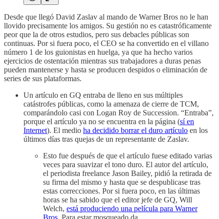
Desde que llegó David Zaslav al mando de Warner Bros no le han
llovido precisamente los amigos. Su gestión no es catastróficamente
peor que la de otros estudios, pero sus debacles públicas son
continuas. Por si fuera poco, el CEO se ha convertido en el villano
número 1 de los guionistas en huelga, ya que ha hecho varios
ejercicios de ostentación mientras sus trabajadores a duras penas
pueden mantenerse y hasta se producen despidos o eliminación de
series de sus plataformas.
Un artículo en GQ entraba de lleno en sus múltiples
catástrofes públicas, como la amenaza de cierre de TCM,
comparándolo casi con Logan Roy de Succession. “Entraba”,
porque el artículo ya no se encuentra en la página (
sí en
Internet
). El medio
ha decidido borrar el duro artículo
en los
últimos días tras quejas de un representante de Zaslav.
Esto fue después de que el artículo fuese editado varias
veces para suavizar el tono duro. El autor del artículo,
el periodista freelance Jason Bailey, pidió la retirada de
su firma del mismo y hasta que se despublicase tras
estas correcciones. Por si fuera poco, en las últimas
horas se ha sabido que el editor jefe de GQ, Will
Welch,
está produciendo una película para Warner
Bros
. Para estar mosqueado da.