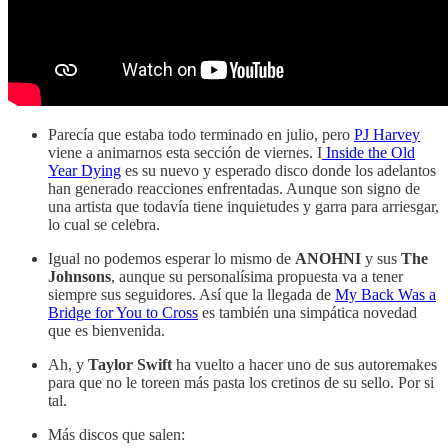
Parecía que estaba todo terminado en julio, pero
PJ Harvey
viene a animarnos esta sección de viernes. I
Inside the Old
Year Dying
es su nuevo y esperado disco donde los adelantos
han generado reacciones enfrentadas. Aunque son signo de
una artista que todavía tiene inquietudes y garra para arriesgar,
lo cual se celebra.
Igual no podemos esperar lo mismo de
ANOHNI
y sus
The
Johnsons
, aunque su personalísima propuesta va a tener
siempre sus seguidores. Así que la llegada de
My Back Was a
Bridge for You to Cross
es también una simpática novedad
que es bienvenida.
Ah, y
Taylor Swift
ha vuelto a hacer uno de sus autoremakes
para que no le toreen más pasta los cretinos de su sello. Por si
tal.
Más discos que salen: