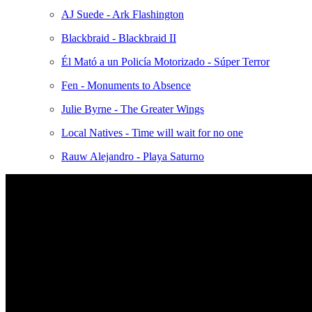
AJ Suede - Ark Flashington
Blackbraid - Blackbraid II
Él Mató a un Policía Motorizado - Súper Terror
Fen - Monuments to Absence
Julie Byrne - The Greater Wings
Local Natives - Time will wait for no one
Rauw Alejandro - Playa Saturno