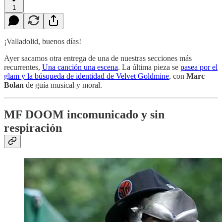
1
¡Valladolid, buenos días!
Ayer sacamos otra entrega de una de nuestras secciones más
recurrentes,
Una canción una escena
. La última pieza se
pasea por el
glam y la búsqueda de identidad de Velvet Goldmine
, con
Marc
Bolan
de guía musical y moral.
MF DOOM incomunicado y sin
respiración