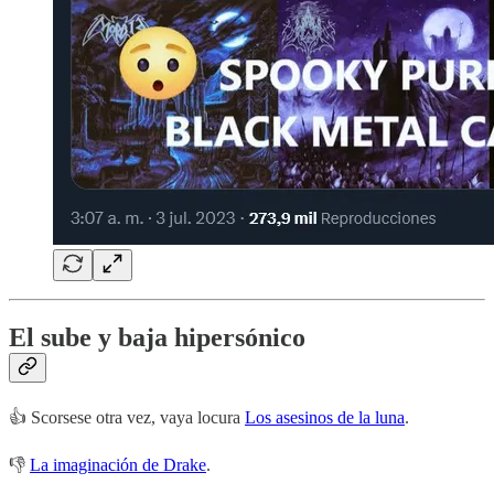
El sube y baja hipersónico
👍 Scorsese otra vez, vaya locura
Los asesinos de la luna
.
👎
La imaginación de Drake
.