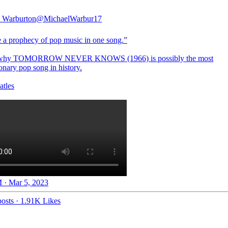
 Warburton
@MichaelWarbur17
ke a prophecy of pop music in one song.”
 why TOMORROW NEVER KNOWS (1966) is possibly the most
onary pop song in history.
tles
 · Mar 5, 2023
osts
·
1.91K Likes