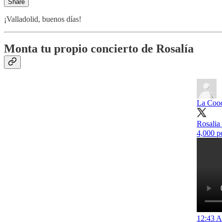
Share
¡Valladolid, buenos días!
Monta tu propio concierto de Rosalía
La Cooc
Rosalia
4,000 
12:43 A