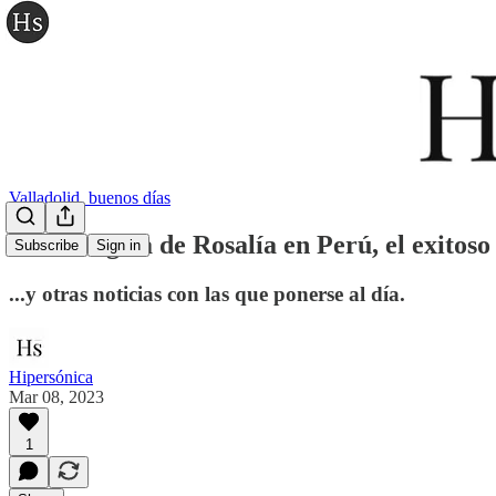
Valladolid, buenos días
La falsa gira de Rosalía en Perú, el exito
Subscribe
Sign in
...y otras noticias con las que ponerse al día.
Hipersónica
Mar 08, 2023
1