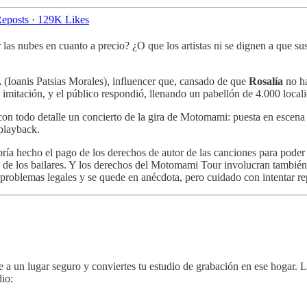
eposts
·
129K Likes
or las nubes en cuanto a precio? ¿O que los artistas ni se dignen a que 
(Ioanis Patsias Morales), influencer que, cansado de que
Rosalía
no ha
 imitación, y el público respondió, llenando un pabellón de 4.000 loca
con todo detalle un concierto de la gira de Motomami: puesta en escena 
 playback.
bría hecho el pago de los derechos de autor de las canciones para poder
ca de los bailares. Y los derechos del Motomami Tour involucran también 
problemas legales y se quede en anécdota, pero cuidado con intentar rep
te a un lugar seguro y conviertes tu estudio de grabación en ese hogar.
dio: