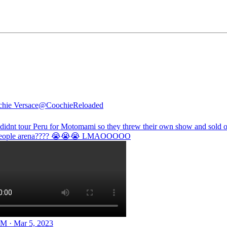
hie Versace
@CoochieReloaded
 didnt tour Peru for Motomami so they threw their own show and sold o
people arena???? 😭😭😭 LMAOOOOO
M · Mar 5, 2023