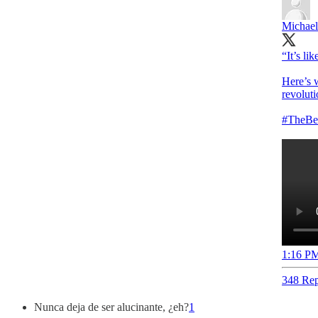
Michael
“It’s li
Here’s
revoluti
#TheBea
1:16 PM
348 Rep
Nunca deja de ser alucinante, ¿eh?
1