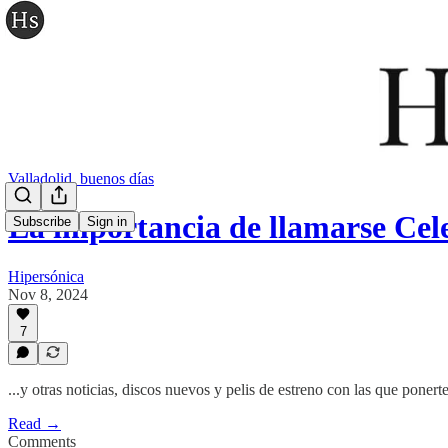
Valladolid, buenos días
La importancia de llamarse Ce
Subscribe
Sign in
Hipersónica
Nov 8, 2024
7
...y otras noticias, discos nuevos y pelis de estreno con las que ponerte
Read →
Comments