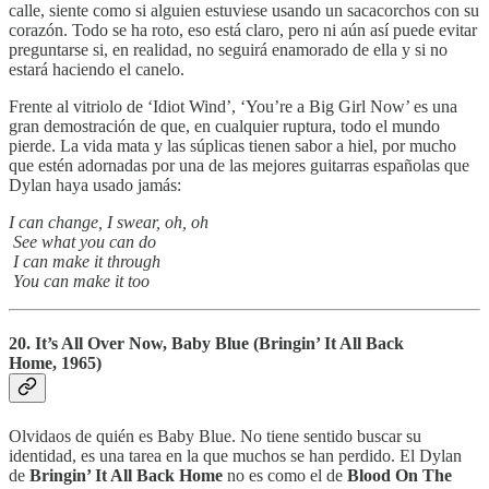
calle, siente como si alguien estuviese usando un sacacorchos con su
corazón. Todo se ha roto, eso está claro, pero ni aún así puede evitar
preguntarse si, en realidad, no seguirá enamorado de ella y si no
estará haciendo el canelo.
Frente al vitriolo de ‘Idiot Wind’, ‘You’re a Big Girl Now’ es una
gran demostración de que, en cualquier ruptura, todo el mundo
pierde. La vida mata y las súplicas tienen sabor a hiel, por mucho
que estén adornadas por una de las mejores guitarras españolas que
Dylan haya usado jamás:
I can change, I swear, oh, oh
See what you can do
I can make it through
You can make it too
20. It’s All Over Now, Baby Blue (Bringin’ It All Back
Home, 1965)
Olvidaos de quién es Baby Blue. No tiene sentido buscar su
identidad, es una tarea en la que muchos se han perdido. El Dylan
de
Bringin’ It All Back Home
no es como el de
Blood On The