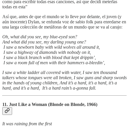
como para escribir todas esas canciones, así que decidí meterlas
todas en esta”
Así que, antes de que el mundo se lo lleve por delante, el joven (y
aún inocente) Dylan, se enfunda voz de sabio folk para enredarse en
una larga colección de metáforas de un mundo que se va al carajo:
Oh, what did you see, my blue-eyed son?
And what did you see, my darling young one?
I saw a newborn baby with wild wolves all around it,
I saw a highway of diamonds with nobody on it,
I saw a black branch with blood that kept drippin’,
I saw a room full of men with their hammers a-bleedin’,
I saw a white ladder all covered with water, I saw ten thousand
talkers whose tongues were all broken, I saw guns and sharp swords
in the hands of young children, And it’s a hard, it’s a hard, it’s a
hard, and it’s a hard, It’s a hard rain’s a-gonna fall.
11. Just Like a Woman (Blonde on Blonde, 1966)
It was raining from the first