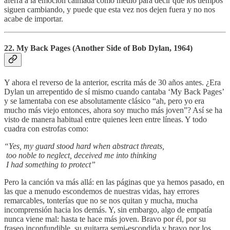
aferra a la emoción calmada como medio para decir que los tiempos
siguen cambiando, y puede que esta vez nos dejen fuera y no nos
acabe de importar.
22. My Back Pages (Another Side of Bob Dylan, 1964)
Y ahora el reverso de la anterior, escrita más de 30 años antes. ¿Era
Dylan un arrepentido de sí mismo cuando cantaba ‘My Back Pages’
y se lamentaba con ese absolutamente clásico “ah, pero yo era
mucho más viejo entonces, ahora soy mucho más joven”? Así se ha
visto de manera habitual entre quienes leen entre líneas. Y todo
cuadra con estrofas como:
“Yes, my guard stood hard when abstract threats,
too noble to neglect, deceived me into thinking
I had something to protect”
Pero la canción va más allá: en las páginas que ya hemos pasado, en
las que a menudo escondemos de nuestras vidas, hay errores
remarcables, tonterías que no se nos quitan y mucha, mucha
incomprensión hacia los demás. Y, sin embargo, algo de empatía
nunca viene mal: hasta te hace más joven. Bravo por él, por su
fraseo inconfundible, su guitarra semi-escondida y bravo por los