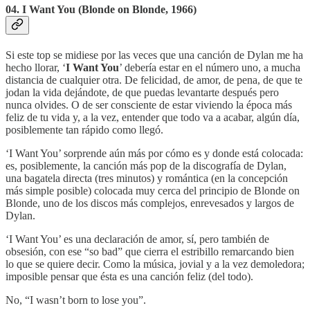
04. I Want You (Blonde on Blonde, 1966)
Si este top se midiese por las veces que una canción de Dylan me ha
hecho llorar, ‘
I Want You
’ debería estar en el número uno, a mucha
distancia de cualquier otra. De felicidad, de amor, de pena, de que te
jodan la vida dejándote, de que puedas levantarte después pero
nunca olvides. O de ser consciente de estar viviendo la época más
feliz de tu vida y, a la vez, entender que todo va a acabar, algún día,
posiblemente tan rápido como llegó.
‘I Want You’ sorprende aún más por cómo es y donde está colocada:
es, posiblemente, la canción más pop de la discografía de Dylan,
una bagatela directa (tres minutos) y romántica (en la concepción
más simple posible) colocada muy cerca del principio de Blonde on
Blonde, uno de los discos más complejos, enrevesados y largos de
Dylan.
‘I Want You’ es una declaración de amor, sí, pero también de
obsesión, con ese “so bad” que cierra el estribillo remarcando bien
lo que se quiere decir. Como la música, jovial y a la vez demoledora;
imposible pensar que ésta es una canción feliz (del todo).
No, “I wasn’t born to lose you”.