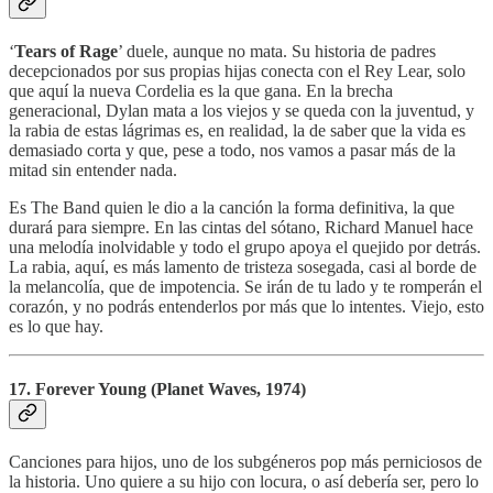
‘
Tears of Rage
’ duele, aunque no mata. Su historia de padres
decepcionados por sus propias hijas conecta con el Rey Lear, solo
que aquí la nueva Cordelia es la que gana. En la brecha
generacional, Dylan mata a los viejos y se queda con la juventud, y
la rabia de estas lágrimas es, en realidad, la de saber que la vida es
demasiado corta y que, pese a todo, nos vamos a pasar más de la
mitad sin entender nada.
Es The Band quien le dio a la canción la forma definitiva, la que
durará para siempre. En las cintas del sótano, Richard Manuel hace
una melodía inolvidable y todo el grupo apoya el quejido por detrás.
La rabia, aquí, es más lamento de tristeza sosegada, casi al borde de
la melancolía, que de impotencia. Se irán de tu lado y te romperán el
corazón, y no podrás entenderlos por más que lo intentes. Viejo, esto
es lo que hay.
17. Forever Young (Planet Waves, 1974)
Canciones para hijos, uno de los subgéneros pop más perniciosos de
la historia. Uno quiere a su hijo con locura, o así debería ser, pero lo