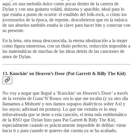
aquí, en una melodía dulce como pocas dentro de la carrera de
Dylan y con una guitarra volátil, dulzona y apacible, ideal para lo
que estaba a punto de ocurrir: el estallido del folk-rock, o cómo los
jovenzuelos de la época, de repente, descubrieron que en la música
de sus abuelos también estaba la clave para hacer hits y conectar con
su presente.
En la letra, otra musa desconocida, la eterna idealización a la mujer
como figura misteriosa, con un título perfecto, reducción imposible a
las matemáticas de muchas de las ideas detrás de las canciones de
amor de Dylan.
13. Knockin’ on Heaven’s Door (Pat Garrett & Billy The Kid)
No voy a negar que llegué a ‘Knockin’ on Heaven’s Door’ a través
de la versión de Guns’N’Roses: era lo que me tocaba (y ya otro día
llamamos a Mohorte y nos damos sopapos dialécticos sobre Axl y
los suyos; adivinad mi postura). Lo que me extraña es lo muy
infravalorada que se tiene a esta canción, el tema más emblemático
de la BSO que Dylan hizo para Pat Garrett & Billy The Kid,
especialmente cuando es prácticamente imposible de driblar: viene
hacia ti y para cuando te quieres dar cuenta ya se ha acabado,