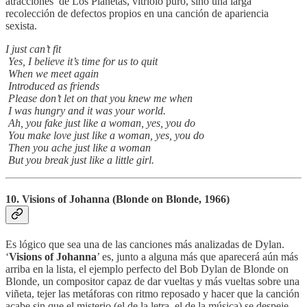
atracciones’ de Los Planetas, vitriolo puro, sino una larga
recolección de defectos propios en una canción de apariencia
sexista.
I just can’t fit
Yes, I believe it’s time for us to quit
When we meet again
Introduced as friends
Please don’t let on that you knew me when
I was hungry and it was your world.
Ah, you fake just like a woman, yes, you do
You make love just like a woman, yes, you do
Then you ache just like a woman
But you break just like a little girl.
10. Visions of Johanna (Blonde on Blonde, 1966)
Es lógico que sea una de las canciones más analizadas de Dylan.
‘
Visions of Johanna
’ es, junto a alguna más que aparecerá aún más
arriba en la lista, el ejemplo perfecto del Bob Dylan de Blonde on
Blonde, un compositor capaz de dar vueltas y más vueltas sobre una
viñeta, tejer las metáforas con ritmo reposado y hacer que la canción
acabe sin que el misterio (el de la letra, el de la música) se despeje