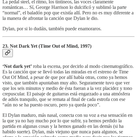
La pedal steel, el ritmo, los tintineos, las voces claramente
románticas… Sí, George Harrison lo dulcificó y sublimó la parte
“normal”, el baladón pop que existía allí. Pero no es muy diferente a
la manera de afrontar la canción que Dylan le dio.
Dylan, por si lo dudáis, también puede enamoraros.
23. Not Dark Yet (Time Out of Mind, 1997)
‘Not dark yet’
roba la escena, por decirlo al modo cinematográfico.
Es la canción que se llevó todas las miradas en el estreno de Time
Out Of Mind, a pesar de que por allí había otras, como ya hemos
visto, que también apuntaban muy alto. Seguramente tuvo que ver
que los seis minutos y medio de ésta fueran a la vez placidez y tono
crepuscular. El paisaje de guitarras está engarzado a una atmósfera
de adiós tranquilo, que se remata al final de cada estrofa con ese
“aún no se ha puesto oscuro, pero ya queda poco”.
El Dylan maduro, más nasal, conecta con su voz a esa sensación en
la que ya no hay mucho por lo que sufrir, ya hemos perdido la
partida en algunas cosas y la hemos ganado en las demás (si ha
habido suerte). Dylan, más viejuno que nunca para algunos, se