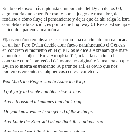
Si tituló el disco más rupturista e importante del Dylan de los 60,
algo tendría que tener. Por eso, y por su juego de rima libre, de
rendirse a cómo fluye el pensamiento y dejar que de ahí salga la letra
completa de la canción, es por lo que Highway 61 Revisited siempre
ha tenido apariencia marmórea.
Fijaos en cómo empieza: es casi como una canción de broma tocada
en un bar. Pero Dylan decide abrir fuego parafraseando el Génesis,
en concreto el momento en el que Dios le dice a Abraham que mate
a uno de sus hijos. “En la Autopista 61”, relata la canción: el
contraste entre la gravedad del momento original y la manera en que
Dylan lo inserta es tremendo. A partir de ahí, es obvio que nos
podremos encontrar cualquier cosa en esa carretera:
Well Mack the Finger said to Louie the King
I got forty red white and blue shoe strings
And a thousand telephones that don’t ring
Do you know where I can get rid of these things
And Louie the King said let me think for a minute son
And he said yes I think it can be easily done