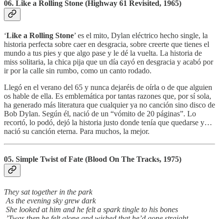
06. Like a Rolling Stone (Highway 61 Revisited, 1965)
‘
Like a Rolling Stone
’ es el mito, Dylan eléctrico hecho single, la
historia perfecta sobre caer en desgracia, sobre creerte que tienes el
mundo a tus pies y que algo pase y le dé la vuelta. La historia de
miss solitaria, la chica pija que un día cayó en desgracia y acabó por
ir por la calle sin rumbo, como un canto rodado.
Llegó en el verano del 65 y nunca dejaréis de oírla o de que alguien
os hable de ella. Es emblemática por tantas razones que, por sí sola,
ha generado más literatura que cualquier ya no canción sino disco de
Bob Dylan. Según él, nació de un “vómito de 20 páginas”. Lo
recortó, lo podó, dejó la historia justo donde tenía que quedarse y…
nació su canción eterna. Para muchos, la mejor.
05. Simple Twist of Fate (Blood On The Tracks, 1975)
They sat together in the park
As the evening sky grew dark
She looked at him and he felt a spark tingle to his bones
’Twas then he felt alone and wished that he’d gone straight