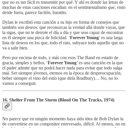
que no es tan fácil es transmitir por qué. Y ahí es donde las letras de
muchas de estas canciones encallan: en el sentimentalismo que, visto
desde fuera, parece facilón, baratito.
Dylan le escribió esta canción a su hijo en forma de consejos que
también son deseos: que reconozcas la verdad allá donde vayas, que
la sigas, que no te derrote el día a día y que seas capaz de encontrar
en él siempre una pizca de felicidad. ‘
Forever Young
’ es una larga
lista de deseos en los que, todo el rato, subyace todo aquello que no
va a salir bien.
Pero por encima de todo, y más con esos The Band en estado de
gracia, simples y bellos, ‘
Forever Young
’ es una canción en la que
el padre admite que no podrá hacer nada para evitar que todo salga
mal. Ser siempre jóvenes, eternos en la época de despreocupación,
beber siempre el vino del estío (que diría Bradbury)… No, no lo
vamos a conseguir.
16. Shelter From The Storm (Blood On The Tracks, 1974)
No parece que en ningún momento haya sido idea de Bob Dylan la
de convertirse en un compositor enrevesado, difícil. Al menos, no en