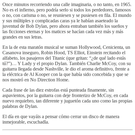
Once minutos recorriendo una calle imaginaria, o no tanto, en 1965.
No es el infierno, pero podría serlo si todos los perdedores, famosos
o no, con carisma o no, se reuniesen y se pusiesen en fila. El mundo
y sus múltiples y complicadas caras ya le habían asaeteado la
juventud de Bob Dylan, pero ahora entraban también los sueños y
las ficciones eternas y los matices se hacían cada vez más y más
grandes en sus letras.
En la de esta maratón musical se suman Hollywood, Cenicienta, un
Casanova inseguro, Robin Hood, TS Elliot, Einstein recitando el
alfabeto, los pasajeros del Titanic (que gritan: “¿de qué lado estás
tú?”)… Y Lady y el propio Dylan. También Charlie McCoy, con su
guitarra llegada desde Nashville, le dio el aroma definitivo, frente a
la eléctrica de Al Kooper con la que había sido concebida y que se
nos mostró en No Direction Home.
Cada frase de las diez estrofas está punteada finamente, sin
aspavientos, por la guitarra con deje fronterizo de McCoy, en cada
nuevo requiebro, tan diferente y juguetón cada uno como las propias
palabras de Dylan.
El día en que vayáis a pensar cómo cerrar un disco de manera
inmejorable, escuchadla.