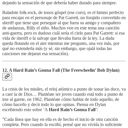
dejando la sensación de que debería haber durado para siempre.
Baladote folk-rock, de tonos góspel (ese coro), es el himno perfecto
para encajar en el personaje de Pat Garrett, un forajido convertido en
sheriff que tiene que perseguir al que fuera su amigo y compañero
de andanzas, Billy el niño. Muchos ven en este tema una canción
anti-guerra, pero es dudoso cuál sería el cielo para Pat Garrett: si esa
vida de sheriff o la salvaje que llevaba fuera de la ley. La duda
queda flotando en el aire mientras me pregunto, una vez más, por
qué no extenderla más (y sé, sin embargo, que ojalá todas las
canciones me dejaran esa sensación).
12. A Hard Rain’s Gonna Fall (The Freewheelin’ Bob Dylan)
La crisis de los misiles, el reloj atómico a punto de sonar las doce, va
a caer la de Dios… Plantéate ser joven cuando está todo a punto de
irse al garete, en 1962. Plantéate cómo hablar de todo aquello, de
cómo hacerlo y decir todo lo que opinas. Piensa en Dylan
escribiendo esto sobre ‘A
Hard Rain’s Gonna Fall
’:
”Cada línea que hay en ella es de hecho el inicio de otra canción
completa. Pero cuando la escribí, pensé que no viviría lo suficiente