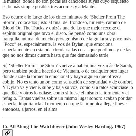
la música, donde no son pocas las canciones suyas cuyo esqueleto
es lo más simple posible: tres acordes y adelante.
Eso ocurre a lo largo de los cinco minutos de ‘Shelter From The
Storm’, colocados justo al final del frondoso, hiriente, camino de
Blood On The Tracks y quizás una de las que mejor recoge el
espíritu original que tuvo el disco. Se pensó como una obra
tranquila, íntima, de mucho protagonismo de la guitarra y poco más.
“Poco” es, especialmente, la voz de Dylan, que emociona
especialmente en esta oda circular a las cosas que perdimos y de las
que no nos dimos cuenta hasta que fue demasiado tarde.
Sí, ‘Shelter From The Storm’ vuelve a hablar una vez más de Sarah,
pero también podría hacerlo de Vietnam, o de cualquier otro lugar
donde azote la tormenta emocional y haya alguien que ofrezca
cobijo. No es tanto amor, como sensación de seguridad y de confort.
Y Dylan va y viene, sube y baja su voz, como si a ratos acariciase lo
que dice y otros lo odiase, como si fuese el mismo la tormenta y el
refugio. Tantas vueltas sobre un mismo lugar sonoro acaban por dar
especial importancia al momento en que la armónica llega: llueve
entonces, a jarros, en el alma.
15. All Along The Watchtower (John Wesley Harding, 1967)