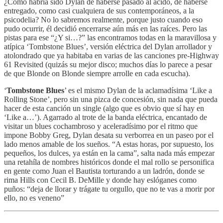
¿Cómo habría sido Dylan de haberse pasado al ácido, de haberse
entregado, como casi cualquiera de sus contemporáneos, a la
psicodelia? No lo sabremos realmente, porque justo cuando eso
pudo ocurrir, él decidió encerrarse aún más en las raíces. Pero las
pistas para ese “¿Y si…?” las encontramos todas en la maravillosa y
atípica ‘Tombstone Blues’, versión eléctrica del Dylan arrollador y
atolondrado que ya habitaba en varias de las canciones pre-Highway
61 Revisited (quizás su mejor disco; muchos días lo parece a pesar
de que Blonde on Blonde siempre arrolle en cada escucha).
‘
Tombstone Blues
’ es el mismo Dylan de la aclamadísima ‘Like a
Rolling Stone’, pero sin una pizca de concesión, sin nada que pueda
hacer de esta canción un single (algo que es obvio que sí hay en
‘Like a…’). Agarrado al trote de la banda eléctrica, encantado de
visitar un blues cochambroso y aceleradísimo por el ritmo que
impone Bobby Greg, Dylan desata su verborrea en un paseo por el
lado menos amable de los sueños. “A estas horas, por supuesto, los
pequeños, los dulces, ya están en la cama”, salta nada más empezar
una retahíla de nombres históricos donde el mal rollo se personifica
en gente como Juan el Bautista torturando a un ladrón, donde se
rima Hills con Cecil B. DeMille y donde hay eslóganes como
puños: “deja de llorar y trágate tu orgullo, que no te vas a morir por
ello, no es veneno”