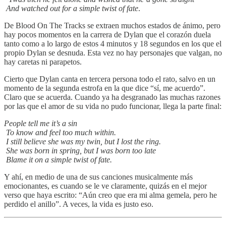
And watched out for a simple twist of fate
.
De Blood On The Tracks se extraen muchos estados de ánimo, pero
hay pocos momentos en la carrera de Dylan que el corazón duela
tanto como a lo largo de estos 4 minutos y 18 segundos en los que el
propio Dylan se desnuda. Esta vez no hay personajes que valgan, no
hay caretas ni parapetos.
Cierto que Dylan canta en tercera persona todo el rato, salvo en un
momento de la segunda estrofa en la que dice “sí, me acuerdo”.
Claro que se acuerda. Cuando ya ha desgranado las muchas razones
por las que el amor de su vida no pudo funcionar, llega la parte final:
People tell me it’s a sin
To know and feel too much within.
I still believe she was my twin, but I lost the ring.
She was born in spring, but I was born too late
Blame it on a simple twist of fate.
Y ahí, en medio de una de sus canciones musicalmente más
emocionantes, es cuando se le ve claramente, quizás en el mejor
verso que haya escrito: “Aún creo que era mi alma gemela, pero he
perdido el anillo”. A veces, la vida es justo eso.