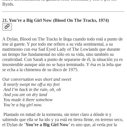
Byrds.
21. You’re a Big Girl Now (Blood On The Tracks, 1974)
A Dylan, Blood on The Tracks le llega cuando todo está a punto de
irse al garete. Y por todo me refiero a su vida sentimental, a su
matrimonio con esa Sad Eyed Lady of The Lowlands que durante
un tiempo fue fundamental no sólo en su vida, sino también su
creatividad. Con Sarah a punto de separarse de él, la situación ya es
insostenible aunque aún no se haya terminado. Y ésa es la leña que
se echa a la chimenea de su disco de 1975.
Our conversation was short and sweet
It nearly swept me off-a my feet
And I’m back in the rain, oh, oh
And you are on dry land
You made it there somehow
You’re a big girl now.
Plantado en mitad de la tormenta, sin tener claro a dónde ir y
sabiendo que ella se ha ido y ya está en tierra firme, en terreno seco,
el Dylan de ‘
You’re a Big Girl Now
’ es uno que, al verla por la