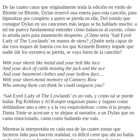
De las cuatro caras que originalmente tenía la edición en vinilo de
Blonde on Blonde, Dylan reservó una entera para esta canción, para
hipnotizar por completo a quien se pierda en ella. Del sonido que
consigue Dylan en sus canciones más largas se ha hablado mucho: a
mí me parece fundamental entender cómo balancea al oyente, cómo
lo arrulla pero para mantenerlo despierto. ¿Cómo sería ‘Sad Eyed
Lady of The Lowlands’ en manos de otros? ¿Quién sería capaz de
dar esos toques de batería con los que Kenneth Buttrey impide que
nadie (de los oyentes) se pierda, se vaya fuera de la canción?
With your sheets like metal and your belt like lace
And your deck of cards missing the jack and the ace
And your basement clothes and your hollow face…
With your sheet-metal memory of Cannery Row
Who among them can think he could outguess you?
‘Sad Eyed Lady of The Lowlands’ es un vals, y como tal se puede
bailar. Pig Robbins y Al Kooper engarzan piano y órgano como
doblándose uno a otro y a la vez esquivándose: como si la propia
Dama Triste se acercase y se alejase al narrador, a un Dylan que no
canta emocionado, canta como bailando ese vals.
Mientras la interpretaba en cada una de las cuatro tomas que
hicieron falta para hacerla realidad, es difícil creer que ahí no había