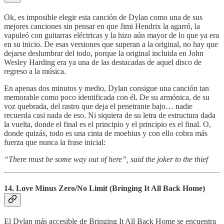
Ok, es imposible elegir esta canción de Dylan como una de sus
mejores canciones sin pensar en que Jimi Hendrix la agarró, la
vapuleó con guitarras eléctricas y la hizo aún mayor de lo que ya era
en su inicio. De esas versiones que superan a la original, no hay que
dejarse deslumbrar del todo, porque la original incluida en John
Wesley Harding era ya una de las destacadas de aquel disco de
regreso a la música.
En apenas dos minutos y medio, Dylan consigue una canción tan
memorable como poco identificada con él. De su armónica, de su
voz quebrada, del rastro que deja el penetrante bajo… nadie
recuerda casi nada de eso. Ni siquiera de su letra de estructura dada
la vuelta, donde el final es el principio y el principio es el final. O,
donde quizás, todo es una cinta de moebius y con ello cobra más
fuerza que nunca la frase inicial:
“There must be some way out of here”, said the joker to the thief
14. Love Minus Zero/No Limit (Bringing It All Back Home)
El Dylan más accesible de Bringing It All Back Home se encuentra