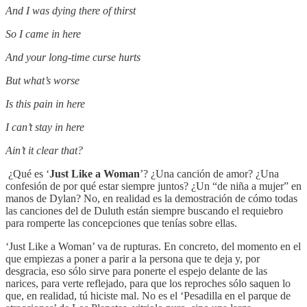
And I was dying there of thirst
So I came in here
And your long-time curse hurts
But what’s worse
Is this pain in here
I can’t stay in here
Ain’t it clear that?
¿Qué es ‘
Just Like a Woman
’? ¿Una canción de amor? ¿Una
confesión de por qué estar siempre juntos? ¿Un “de niña a mujer” en
manos de Dylan? No, en realidad es la demostración de cómo todas
las canciones del de Duluth están siempre buscando el requiebro
para romperte las concepciones que tenías sobre ellas.
‘Just Like a Woman’ va de rupturas. En concreto, del momento en el
que empiezas a poner a parir a la persona que te deja y, por
desgracia, eso sólo sirve para ponerte el espejo delante de las
narices, para verte reflejado, para que los reproches sólo saquen lo
que, en realidad, tú hiciste mal. No es el ‘Pesadilla en el parque de