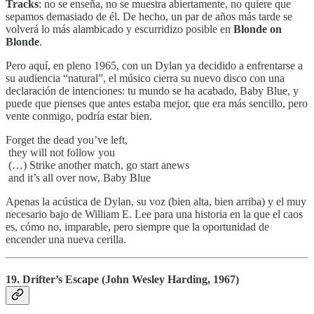
Tracks
: no se enseña, no se muestra abiertamente, no quiere que
sepamos demasiado de él. De hecho, un par de años más tarde se
volverá lo más alambicado y escurridizo posible en
Blonde on
Blonde
.
Pero aquí, en pleno 1965, con un Dylan ya decidido a enfrentarse a
su audiencia “natural”, el músico cierra su nuevo disco con una
declaración de intenciones: tu mundo se ha acabado, Baby Blue, y
puede que pienses que antes estaba mejor, que era más sencillo, pero
vente conmigo, podría estar bien.
Forget the dead you’ve left,
they will not follow you
(…) Strike another match, go start anews
and it’s all over now, Baby Blue
Apenas la acústica de Dylan, su voz (bien alta, bien arriba) y el muy
necesario bajo de William E. Lee para una historia en la que el caos
es, cómo no, imparable, pero siempre que la oportunidad de
encender una nueva cerilla.
19. Drifter’s Escape (John Wesley Harding, 1967)