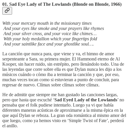
01. Sad Eye Lady of The Lowlands (Blonde on Blonde, 1966)
With your mercury mouth in the missionary times
And your eyes like smoke and your prayers like rhymes
And your silver cross, and your voice like chimes…
With your holy medallion which your fingertips fold
And your saintlike face and your ghostlike soul….
La canción que nunca para, que viene y va, el himno de amor
serpenteante a Sara, su primera mujer. El Hammond eterno de Al
Kooper, sin hacer ruido, sin estrépito, pero llenándolo todo. Una de
las leyendas que corre sobre ella es que Dylan nunca les dijo a los
músicos cuándo o cómo iba a terminar la canción y que, por eso,
muchas veces tocan como si estuvieran a punto de concluir, para
regresar de nuevo. Clímax sobre clímax sobre clímax.
He de admitir que siempre me han gustado las canciones largas,
pero que hasta que escuché ‘
Sad Eyed Lady of the Lowlands
’ no
pensaba que el folk pudiese intentarlo. Luego ya vi que había
diferentes maneras acústicas de aproximarse a la misma épica en la
que aquí Dylan se reboza. La gran oda romántica al mismo amor del
que luego, como ya hemos visto en ‘Simple Twist of Fate’, perderá
el anillo.