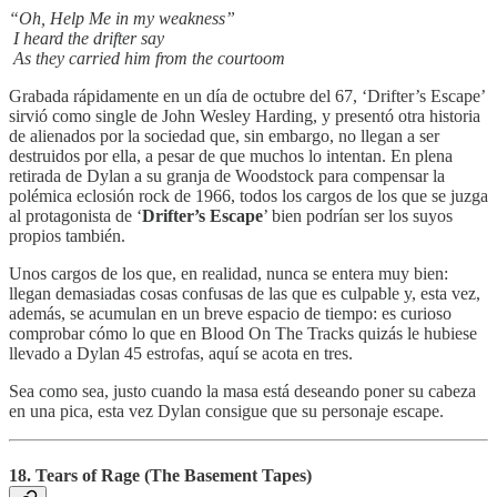
“Oh, Help Me in my weakness”
I heard the drifter say
As they carried him from the courtoom
Grabada rápidamente en un día de octubre del 67, ‘Drifter’s Escape’
sirvió como single de John Wesley Harding, y presentó otra historia
de alienados por la sociedad que, sin embargo, no llegan a ser
destruidos por ella, a pesar de que muchos lo intentan. En plena
retirada de Dylan a su granja de Woodstock para compensar la
polémica eclosión rock de 1966, todos los cargos de los que se juzga
al protagonista de ‘
Drifter’s Escape
’ bien podrían ser los suyos
propios también.
Unos cargos de los que, en realidad, nunca se entera muy bien:
llegan demasiadas cosas confusas de las que es culpable y, esta vez,
además, se acumulan en un breve espacio de tiempo: es curioso
comprobar cómo lo que en Blood On The Tracks quizás le hubiese
llevado a Dylan 45 estrofas, aquí se acota en tres.
Sea como sea, justo cuando la masa está deseando poner su cabeza
en una pica, esta vez Dylan consigue que su personaje escape.
18. Tears of Rage (The Basement Tapes)