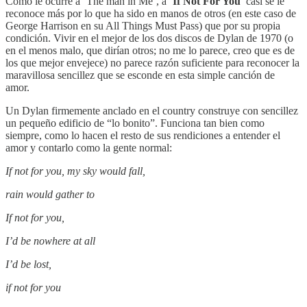
Como le ocurre a ‘The man in Me’, a ‘
If Not For You
’ casi se le
reconoce más por lo que ha sido en manos de otros (en este caso de
George Harrison en su All Things Must Pass) que por su propia
condición. Vivir en el mejor de los dos discos de Dylan de 1970 (o
en el menos malo, que dirían otros; no me lo parece, creo que es de
los que mejor envejece) no parece razón suficiente para reconocer la
maravillosa sencillez que se esconde en esta simple canción de
amor.
Un Dylan firmemente anclado en el country construye con sencillez
un pequeño edificio de “lo bonito”. Funciona tan bien como
siempre, como lo hacen el resto de sus rendiciones a entender el
amor y contarlo como la gente normal:
If not for you, my sky would fall,
rain would gather to
If not for you,
I’d be nowhere at all
I’d be lost,
if not for you