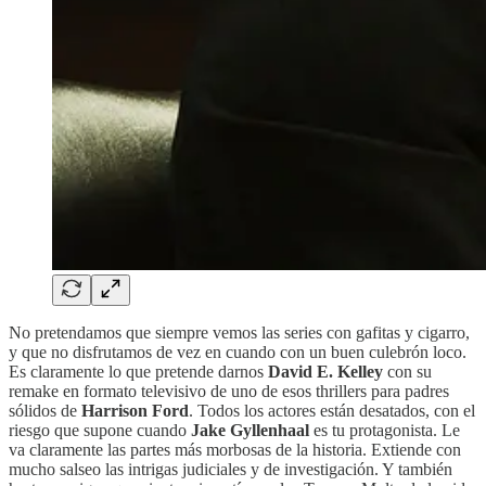
No pretendamos que siempre vemos las series con gafitas y cigarro,
y que no disfrutamos de vez en cuando con un buen culebrón loco.
Es claramente lo que pretende darnos
David E. Kelley
con su
remake en formato televisivo de uno de esos thrillers para padres
sólidos de
Harrison Ford
. Todos los actores están desatados, con el
riesgo que supone cuando
Jake Gyllenhaal
es tu protagonista. Le
va claramente las partes más morbosas de la historia. Extiende con
mucho salseo las intrigas judiciales y de investigación. Y también