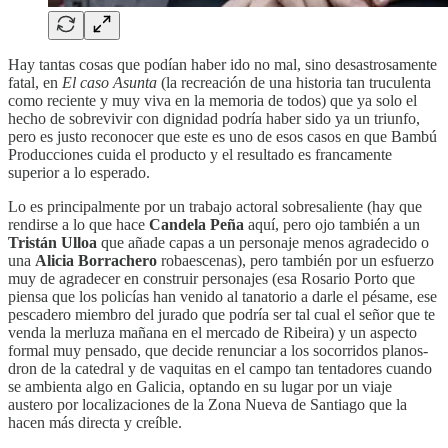
Hay tantas cosas que podían haber ido no mal, sino desastrosamente
fatal, en
El caso Asunta
(la recreación de una historia tan truculenta
como reciente y muy viva en la memoria de todos) que ya solo el
hecho de sobrevivir con dignidad podría haber sido ya un triunfo,
pero es justo reconocer que este es uno de esos casos en que Bambú
Producciones cuida el producto y el resultado es francamente
superior a lo esperado.
Lo es principalmente por un trabajo actoral sobresaliente (hay que
rendirse a lo que hace
Candela Peña
aquí, pero ojo también a un
Tristán Ulloa
que añade capas a un personaje menos agradecido o
una
Alicia Borrachero
robaescenas), pero también por un esfuerzo
muy de agradecer en construir personajes (esa Rosario Porto que
piensa que los policías han venido al tanatorio a darle el pésame, ese
pescadero miembro del jurado que podría ser tal cual el señor que te
venda la merluza mañana en el mercado de Ribeira) y un aspecto
formal muy pensado, que decide renunciar a los socorridos planos-
dron de la catedral y de vaquitas en el campo tan tentadores cuando
se ambienta algo en Galicia, optando en su lugar por un viaje
austero por localizaciones de la Zona Nueva de Santiago que la
hacen más directa y creíble.