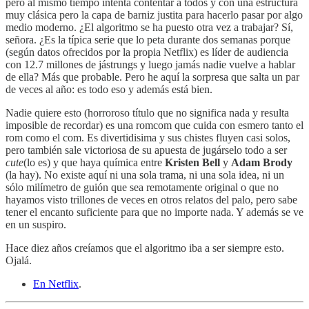
pero al mismo tiempo intenta contentar a todos y con una estructura
muy clásica pero la capa de barniz justita para hacerlo pasar por algo
medio moderno. ¿El algoritmo se ha puesto otra vez a trabajar? Sí,
señora. ¿Es la típica serie que lo peta durante dos semanas porque
(según datos ofrecidos por la propia Netflix) es líder de audiencia
con 12.7 millones de jástrungs y luego jamás nadie vuelve a hablar
de ella? Más que probable. Pero he aquí la sorpresa que salta un par
de veces al año: es todo eso y además está bien.
Nadie quiere esto (horroroso título que no significa nada y resulta
imposible de recordar) es una romcom que cuida con esmero tanto el
rom como el com. Es divertidisima y sus chistes fluyen casi solos,
pero también sale victoriosa de su apuesta de jugárselo todo a ser
cute
(lo es) y que haya química entre
Kristen Bell
y
Adam Brody
(la hay). No existe aquí ni una sola trama, ni una sola idea, ni un
sólo milímetro de guión que sea remotamente original o que no
hayamos visto trillones de veces en otros relatos del palo, pero sabe
tener el encanto suficiente para que no importe nada. Y además se ve
en un suspiro.
Hace diez años creíamos que el algoritmo iba a ser siempre esto.
Ojalá.
En Netflix
.