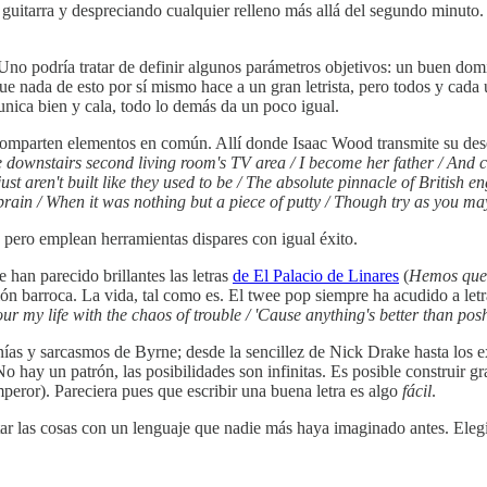
guitarra y despreciando cualquier relleno más allá del segundo minuto
? Uno podría tratar de definir algunos parámetros objetivos: un buen d
que nada de esto por sí mismo hace a un gran letrista, pero todos y cada 
unica bien y cala, todo lo demás da un poco igual.
comparten elementos en común. Allí donde Isaac Wood transmite su desen
e downstairs second living room's TV area / I become her father / And c
st aren't built like they used to be / The absolute pinnacle of British e
brain / When it was nothing but a piece of putty / Though try as you may
pero emplean herramientas dispares con igual éxito.
 han parecido brillantes las letras
de El Palacio de Linares
(
Hemos qued
ón barroca. La vida, tal como es. El twee pop siempre ha acudido a let
ur my life with the chaos of trouble / 'Cause anything's better than posh
nías y sarcasmos de Byrne; desde la sencillez de Nick Drake hasta los 
hay un patrón, las posibilidades son infinitas. Es posible construir gr
peror). Pareciera pues que escribir una buena letra es algo
fácil
.
r las cosas con un lenguaje que nadie más haya imaginado antes. Elegir 