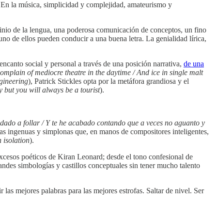
. En la música, simplicidad y complejidad, amateurismo y
ominio de la lengua, una poderosa comunicación de conceptos, un fino
uno de ellos pueden conducir a una buena letra. La genialidad lírica,
canto social y personal a través de una posición narrativa,
de una
omplain of mediocre theatre in the daytime / And ice in single malt
ngineering
), Patrick Stickles opta por la metáfora grandiosa y el
 but you will always be a tourist
).
ado a follar / Y te he acabado contando que a veces no aguanto y
ras ingenuas y simplonas que, en manos de compositores inteligentes,
 isolation
).
excesos poéticos de Kiran Leonard; desde el tono confesional de
andes simbologías y castillos conceptuales sin tener mucho talento
las mejores palabras para las mejores estrofas. Saltar de nivel. Ser