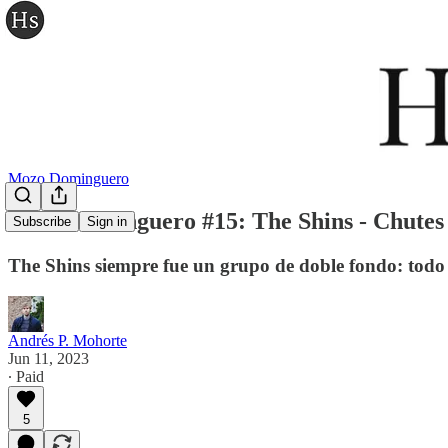
Mozo Dominguero
Mozo dominguero #15: The Shins - Chute
Subscribe
Sign in
The Shins siempre fue un grupo de doble fondo: todo l
Andrés P. Mohorte
Jun 11, 2023
∙ Paid
5