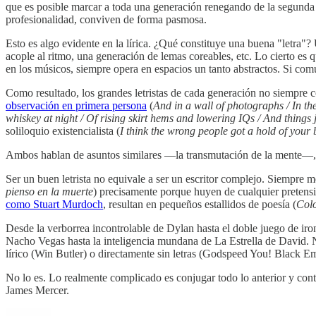
que es posible marcar a toda una generación renegando de la segunda 
profesionalidad, conviven de forma pasmosa.
Esto es algo evidente en la lírica. ¿Qué constituye una buena "letra"
acople al ritmo, una generación de lemas coreables, etc. Lo cierto es 
en los músicos, siempre opera en espacios un tanto abstractos. Si com
Como resultado, los grandes letristas de cada generación no siempre 
observación en primera persona
(
And in a wall of photographs / In th
whiskey at night / Of rising skirt hems and lowering IQs / And things ju
soliloquio existencialista (
I think the wrong people got a hold of your 
Ambos hablan de asuntos similares —la transmutación de la mente—, 
Ser un buen letrista no equivale a ser un escritor complejo. Siempre me
pienso en la muerte
) precisamente porque huyen de cualquier pretensi
como Stuart Murdoch
, resultan en pequeños estallidos de poesía (
Colo
Desde la verborrea incontrolable de Dylan hasta el doble juego de iro
Nacho Vegas hasta la inteligencia mundana de La Estrella de David. No 
lírico (Win Butler) o directamente sin letras (Godspeed You! Black Em
No lo es. Lo realmente complicado es conjugar todo lo anterior y conta
James Mercer.