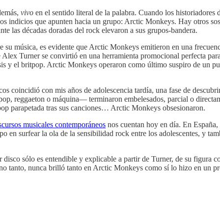
 demás,
vivo
en el sentido literal de la palabra. Cuando los historiadores
os los indicios que apunten hacia un grupo: Arctic Monkeys. Hay otros 
nte las décadas doradas del rock elevaron a sus grupos-bandera.
 su música, es evidente que Arctic Monkeys emitieron en una frecuenci
lex Turner se convirtió en una herramienta promocional perfecta para q
is y el britpop. Arctic Monkeys operaron como último suspiro de un pu
os coincidió con mis años de adolescencia tardía, una fase de descubri
p, reggaeton o máquina— terminaron embelesados, parcial o directamen
y pop parapetada tras sus canciones… Arctic Monkeys obsesionaron.
iscursos musicales contemporáneos
nos cuentan hoy en día. En España, 
o en surfear la ola de la sensibilidad rock entre los adolescentes, y ta
 disco sólo es entendible y explicable a partir de Turner, de su figura
á no tanto, nunca brilló tanto en Arctic Monkeys como sí lo hizo en un 