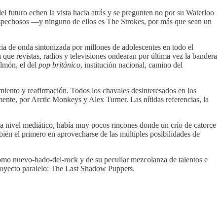
 del futuro echen la vista hacia atrás y se pregunten no por su Waterloo
sospechosos —y ninguno de ellos es The Strokes, por más que sean un
a de onda sintonizada por millones de adolescentes en todo el
ue revistas, radios y televisiones ondearan por última vez la bandera
lmón, el del
pop británico
, institución nacional, camino del
miento y reafirmación. Todos los chavales desinteresados en los
te, por Arctic Monkeys y Alex Turner. Las nítidas referencias, la
a nivel mediático, había muy pocos rincones donde un crío de catorce
mbién el primero en aprovecharse de las múltiples posibilidades de
 como nuevo-hado-del-rock y de su peculiar mezcolanza de talentos e
proyecto paralelo: The Last Shadow Puppets.