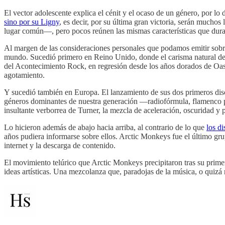
El vector adolescente explica el cénit y el ocaso de un género, por lo
sino por su Ligny
, es decir, por su última gran victoria, serán much
lugar común—, pero pocos reúnen las mismas características que dura
Al margen de las consideraciones personales que podamos emitir sobre
mundo. Sucedió primero en Reino Unido, donde el carisma natural de A
del Acontecimiento Rock, en regresión desde los años dorados de Oas
agotamiento.
Y sucedió también en Europa. El lanzamiento de sus dos primeros disc
géneros dominantes de nuestra generación —radiofórmula, flamenco po
insultante verborrea de Turner, la mezcla de aceleración, oscuridad 
Lo hicieron además de abajo hacia arriba, al contrario de lo que
los d
años pudiera informarse sobre ellos. Arctic Monkeys fue el último grup
internet y la descarga de contenido.
El movimiento telúrico que Arctic Monkeys precipitaron tras su primer
ideas artísticas. Una mezcolanza que, paradojas de la música, o quiz