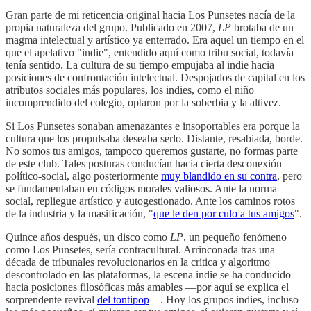
Gran parte de mi reticencia original hacia Los Punsetes nacía de la
propia naturaleza del grupo. Publicado en 2007,
LP
brotaba de un
magma intelectual y artístico ya enterrado. Era aquel un tiempo en el
que el apelativo "indie", entendido aquí como tribu social, todavía
tenía sentido. La cultura de su tiempo empujaba al indie hacia
posiciones de confrontación intelectual. Despojados de capital en los
atributos sociales más populares, los indies, como el niño
incomprendido del colegio, optaron por la soberbia y la altivez.
Si Los Punsetes sonaban amenazantes e insoportables era porque la
cultura que los propulsaba deseaba serlo. Distante, resabiada, borde.
No somos tus amigos, tampoco queremos gustarte, no formas parte
de este club. Tales posturas conducían hacia cierta desconexión
político-social, algo posteriormente
muy blandido en su contra
, pero
se fundamentaban en códigos morales valiosos. Ante la norma
social, repliegue artístico y autogestionado. Ante los caminos rotos
de la industria y la masificación, "
que le den por culo a tus amigos
".
Quince años después, un disco como
LP
, un pequeño fenómeno
como Los Punsetes, sería contracultural. Arrinconada tras una
década de tribunales revolucionarios en la crítica y algoritmo
descontrolado en las plataformas, la escena indie se ha conducido
hacia posiciones filosóficas más amables —por aquí se explica el
sorprendente revival
del tontipop
—. Hoy los grupos indies, incluso