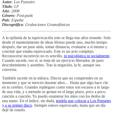
Autor
: Los Punsetes
Título
: LP
Año
: 2008
Género
: Post-punk
País
: España
Discográfica
: Grabaciones Gramofónicas
A la epifanía de la equivocación solo se llega tras años errando. Solo
desde el mantenimiento de ideas férreas puede uno, mucho tiempo
después, dar un paso atrás, tomar distancia, evaluarse a sí mismo y
concluir que estaba equivocado. Este es un acto complejo.
Reconocerse incorrecto no es sencillo,
ni psicológica ni socialmente
.
Cuando sucede, eso sí, se trata de un ejercicio liberador, de puro
descubrimiento y asombro. Tras la negación, la fe, aunque sea
conversa.
También sucede en la música. Discos que no comprendes en su
momento y que se tuercen durante años… Hasta que algo hace clic
en tu cerebro. Grandes repliegues como estos son escasos a lo largo
de una vida, y a menudo se gestan en el largo plazo, poco a poco,
canción a canción. Yo puedo enumerar los míos con los dedos de
una mano. En el índice, sin duda,
tendría que colocar a Los Punsetes
y a su primer disco
. Siempre estuve equivocado, hasta que un día
dejé de estarlo.