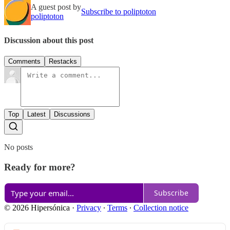
A guest post by
Subscribe to poliptoton
poliptoton
Discussion about this post
Comments
Restacks
Top
Latest
Discussions
No posts
Ready for more?
Subscribe
© 2026 Hipersónica
·
Privacy
∙
Terms
∙
Collection notice