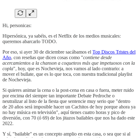
Hi, personicas:
Hipersónica, ya sabéis, es el Netflix de los medios musicales:
queremos abarcarlo TODO.
Por eso, si ayer 30 de diciembre sacábamos el
Top Discos Tristes del
Año
, con reseñas que dicen cosas como "
contiene desde
acercamientos a la chanson a coqueteos más que impetuosos con la
copla
", hoy, que es Nochevieja, nos vamos al lado contrario: a
mover el bullate, que es lo que toca, con nuestra tradicional playlist
de Nochevieja.
Si quieres animar la cena o la post-cena en casa o fuera, meter ruido
por encima del siempre tan importante Debate Pedroche o
neutralizar al listo de la fiesta que sentencie muy serio que "dentro
de 20 años será imposible hacer un Cachitos de hoy porque ahora ya
no hay música en televisión", aquí tienes cuatro horas y pico de
diversión, con 70 (ó 69) de los jitazos bailables que nos ha dado este
2022.
Y sí, "bailable" es un concepto amplio en esta casa, o sea que si al