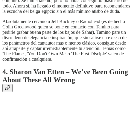
conjunto. Se intuía talento, pero no había conseguido plasmarlo del
todo. Ahora sí, ha llegado el momento definitivo para recomendaros
la escucha del belga-egipcio sin el más mínimo atisbo de duda.
Absolutamente cercano a Jeff Buckley o Radiohead (es de hecho
Colin Greenwood quien se pone en contacto con Tamino para
pedirle grabar buena parte de los bajos de Sahar), Tamino pare un
disco lleno de elegancia e inspiración, que sin salirse en exceso de
los parámetros del cantautor más o menos clásico, consigue desde
ahí atraparte y captar irremediablemente tu atención. Temas como
'The Flame', 'You Don't Own Me' o 'The First Disciple' valen de
confirmación a cualquiera.
4. Sharon Van Etten – We've Been Going
About These All Wrong