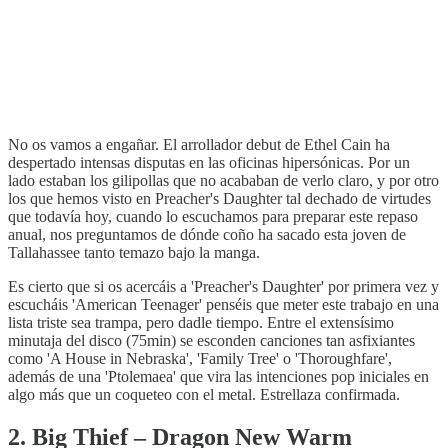
No os vamos a engañar. El arrollador debut de Ethel Cain ha
despertado intensas disputas en las oficinas hipersónicas. Por un
lado estaban los gilipollas que no acababan de verlo claro, y por otro
los que hemos visto en Preacher's Daughter tal dechado de virtudes
que todavía hoy, cuando lo escuchamos para preparar este repaso
anual, nos preguntamos de dónde coño ha sacado esta joven de
Tallahassee tanto temazo bajo la manga.
Es cierto que si os acercáis a 'Preacher's Daughter' por primera vez y
escucháis 'American Teenager' penséis que meter este trabajo en una
lista triste sea trampa, pero dadle tiempo. Entre el extensísimo
minutaja del disco (75min) se esconden canciones tan asfixiantes
como 'A House in Nebraska', 'Family Tree' o 'Thoroughfare',
además de una 'Ptolemaea' que vira las intenciones pop iniciales en
algo más que un coqueteo con el metal. Estrellaza confirmada.
2. Big Thief – Dragon New Warm