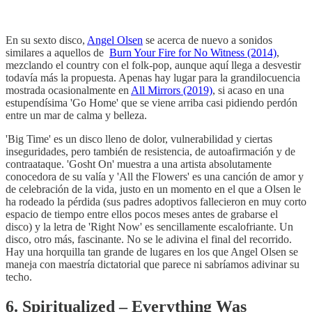
En su sexto disco,
Angel Olsen
se acerca de nuevo a sonidos
similares a aquellos de
Burn Your Fire for No Witness (2014)
,
mezclando el country con el folk-pop, aunque aquí llega a desvestir
todavía más la propuesta. Apenas hay lugar para la grandilocuencia
mostrada ocasionalmente en
All Mirrors (2019)
, si acaso en una
estupendísima 'Go Home' que se viene arriba casi pidiendo perdón
entre un mar de calma y belleza.
'Big Time' es un disco lleno de dolor, vulnerabilidad y ciertas
inseguridades, pero también de resistencia, de autoafirmación y de
contraataque. 'Gosht On' muestra a una artista absolutamente
conocedora de su valía y 'All the Flowers' es una canción de amor y
de celebración de la vida, justo en un momento en el que a Olsen le
ha rodeado la pérdida (sus padres adoptivos fallecieron en muy corto
espacio de tiempo entre ellos pocos meses antes de grabarse el
disco) y la letra de 'Right Now' es sencillamente escalofriante. Un
disco, otro más, fascinante. No se le adivina el final del recorrido.
Hay una horquilla tan grande de lugares en los que Angel Olsen se
maneja con maestría dictatorial que parece ni sabríamos adivinar su
techo.
6. Spiritualized – Everything Was