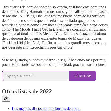
Tres cuartos de hora de sobrada solvencia, casi insolente para unos
debutantes. King Hannah se muestran seguros allá por donde pasan,
desde una 'All Being Fine' que resume buena parte de las virtudes
del álbum, en sonidos que no sería descabellado que pudiesen
recordar a bandas como Portishead (aplicable también a otros cortes,
como 'The Moods That I Get In'), la efímera concesión al ruidismo
que llega al final, con 'It's Me and You, Kid' o ese hitazo a la altura
de cualquiera de los más excelentes temas de Mazzy Star que es
'Go-Kart Kid (Hell No!). En fin, uno de los grandísimos discos que
nos deja este año. Escucha im-pres-cin-di-ble.
Si te ha gustado, puedes ayudarnos a seguir haciendo más por muy
poco. Hipersónica se sostiene sin publicidad, gracias a sus lectores.
Subscribe
Otras listas de 2022
Los mejores discos internacionales de 2022