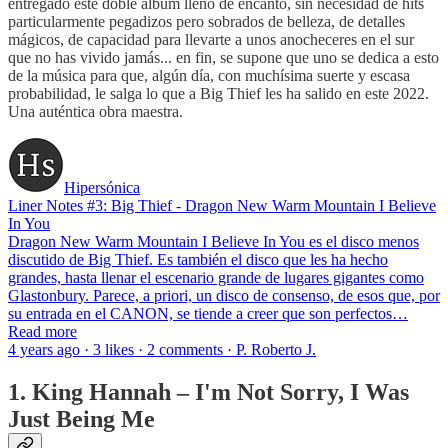
entregado este doble álbum lleno de encanto, sin necesidad de hits
particularmente pegadizos pero sobrados de belleza, de detalles
mágicos, de capacidad para llevarte a unos anocheceres en el sur
que no has vivido jamás... en fin, se supone que uno se dedica a esto
de la música para que, algún día, con muchísima suerte y escasa
probabilidad, le salga lo que a Big Thief les ha salido en este 2022.
Una auténtica obra maestra.
Hipersónica
Liner Notes #3: Big Thief - Dragon New Warm Mountain I Believe
In You
Dragon New Warm Mountain I Believe In You es el disco menos
discutido de Big Thief. Es también el disco que les ha hecho
grandes, hasta llenar el escenario grande de lugares gigantes como
Glastonbury. Parece, a priori, un disco de consenso, de esos que, por
su entrada en el CANON, se tiende a creer que son perfectos…
Read more
4 years ago · 3 likes · 2 comments · P. Roberto J.
1. King Hannah – I'm Not Sorry, I Was
Just Being Me