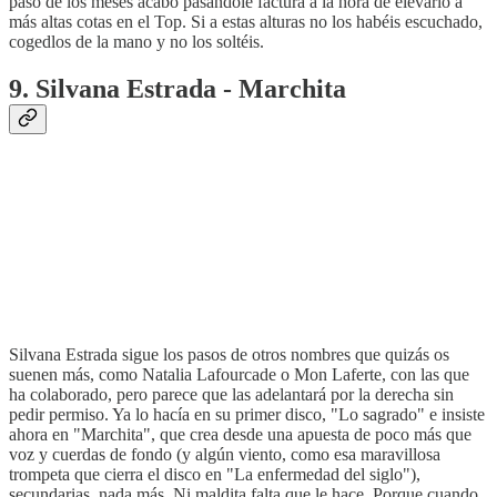
paso de los meses acabó pasándole factura a la hora de elevarlo a
más altas cotas en el Top. Si a estas alturas no los habéis escuchado,
cogedlos de la mano y no los soltéis.
9. Silvana Estrada - Marchita
Silvana Estrada sigue los pasos de otros nombres que quizás os
suenen más, como Natalia Lafourcade o Mon Laferte, con las que
ha colaborado, pero parece que las adelantará por la derecha sin
pedir permiso. Ya lo hacía en su primer disco, "Lo sagrado" e insiste
ahora en "Marchita", que crea desde una apuesta de poco más que
voz y cuerdas de fondo (y algún viento, como esa maravillosa
trompeta que cierra el disco en "La enfermedad del siglo"),
secundarias, nada más. Ni maldita falta que le hace. Porque cuando