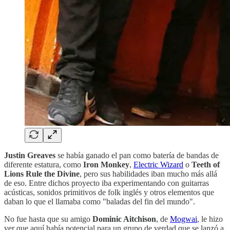
Justin Greaves
se había ganado el pan como batería de bandas de
diferente estatura, como
Iron Monkey
,
Electric Wizard
o
Teeth of
Lions Rule the Divine
, pero sus habilidades iban mucho más allá
de eso. Entre dichos proyecto iba experimentando con guitarras
acústicas, sonidos primitivos de folk inglés y otros elementos que
daban lo que el llamaba como "baladas del fin del mundo".
No fue hasta que su amigo
Dominic Aitchison
, de
Mogwai
, le hizo
ver que aquí había potencial para un grupo de verdad que se lanzó a