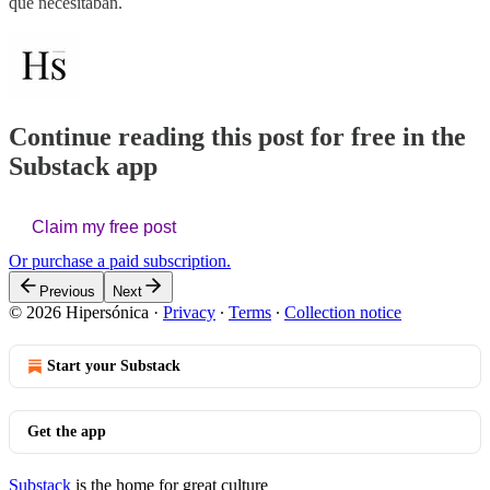
que necesitaban.
Continue reading this post for free in the
Substack app
Claim my free post
Or purchase a paid subscription.
Previous
Next
© 2026 Hipersónica
·
Privacy
∙
Terms
∙
Collection notice
Start your Substack
Get the app
Substack
is the home for great culture