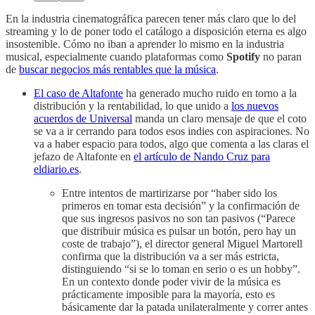
En la industria cinematográfica parecen tener más claro que lo del
streaming y lo de poner todo el catálogo a disposición eterna es algo
insostenible. Cómo no iban a aprender lo mismo en la industria
musical, especialmente cuando plataformas como
Spotify
no paran
de
buscar negocios más rentables que la música
.
El caso de Altafonte
ha generado mucho ruido en torno a la
distribución y la rentabilidad, lo que unido a
los nuevos
acuerdos de Universal
manda un claro mensaje de que el coto
se va a ir cerrando para todos esos indies con aspiraciones. No
va a haber espacio para todos, algo que comenta a las claras el
jefazo de Altafonte en
el artículo de Nando Cruz para
eldiario.es
.
Entre intentos de martirizarse por “haber sido los
primeros en tomar esta decisión” y la confirmación de
que sus ingresos pasivos no son tan pasivos (“Parece
que distribuir música es pulsar un botón, pero hay un
coste de trabajo”), el director general Miguel Martorell
confirma que la distribución va a ser más estricta,
distinguiendo “si se lo toman en serio o es un hobby”.
En un contexto donde poder vivir de la música es
prácticamente imposible para la mayoría, esto es
básicamente dar la patada unilateralmente y correr antes