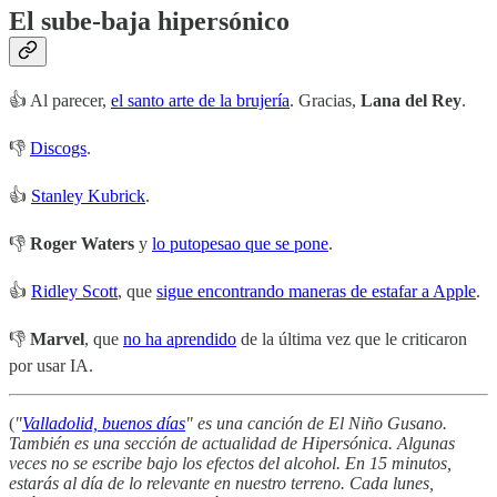
El sube-baja hipersónico
👍 Al parecer,
el santo arte de la brujería
. Gracias,
Lana del Rey
.
👎
Discogs
.
👍
Stanley Kubrick
.
👎
Roger Waters
y
lo putopesao que se pone
.
👍
Ridley Scott
, que
sigue encontrando maneras de estafar a Apple
.
👎
Marvel
, que
no ha aprendido
de la última vez que le criticaron
por usar IA.
(
"
Valladolid, buenos días
" es una canción de El Niño Gusano.
También es una sección de actualidad de Hipersónica. Algunas
veces no se escribe bajo los efectos del alcohol. En 15 minutos,
estarás al día de lo relevante en nuestro terreno. Cada lunes,