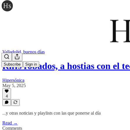
Valladolid, buenos días
Riffs robados, a hostias con el 
Subscribe
Sign in
Hipersónica
May 5, 2025
4
...y otras noticias y playlists con las que ponerse al día
Read →
Comments