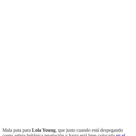
Mala pata para
Lola Young
, que justo cuando está despegando
como artista británica revelación y hasta está bien colocada
en el