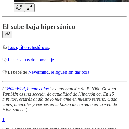
El sube-baja hipersónico
👍
Los gráficos históricos
.
👎
Las estatuas de homenaje
.
👎 El bebé de
Nevermind
,
le siguen sin dar bola
.
(
“
Valladolid, buenos días
“ es una canción de El Niño Gusano.
También es una sección de actualidad de Hipersónica. En 15
minutos, estarás al día de lo relevante en nuestro terreno. Cada
lunes, miércoles y viernes en tu buzón de correo o en la web de
Hipersónica.
)
1