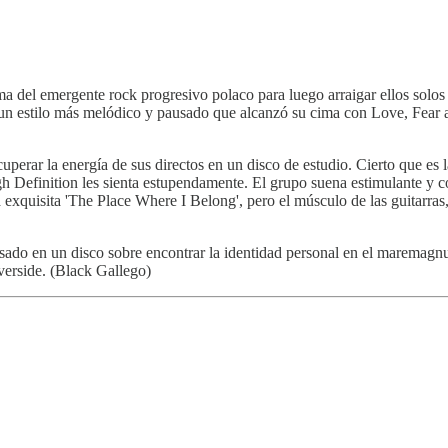
 del emergente rock progresivo polaco para luego arraigar ellos solo
 un estilo más melódico y pausado que alcanzó su cima con Love, Fear 
cuperar la energía de sus directos en un disco de estudio. Cierto que es
 Definition les sienta estupendamente. El grupo suena estimulante y c
xquisita 'The Place Where I Belong', pero el músculo de las guitarras, 
asado en un disco sobre encontrar la identidad personal en el maremagn
verside. (Black Gallego)