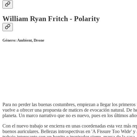
William Ryan Fritch - Polarity
Género: Ambient, Drone
Para no perder las buenas costumbres, empiezan a llegar los primeros 
vuelve a ofrecer una propuesta de matices de evocación natural. De hech
planeta. Un marco narrativo que no es nuevo, pues en los últimos años
Con el nuevo trabajo se encierra en unas coordenadas esta vez más re
buenos auriculares. Bellezas introspectivas en 'A Fissure Too Wide' y
trabajo interesante con un bonito e inspirador cierre, marca de la casa