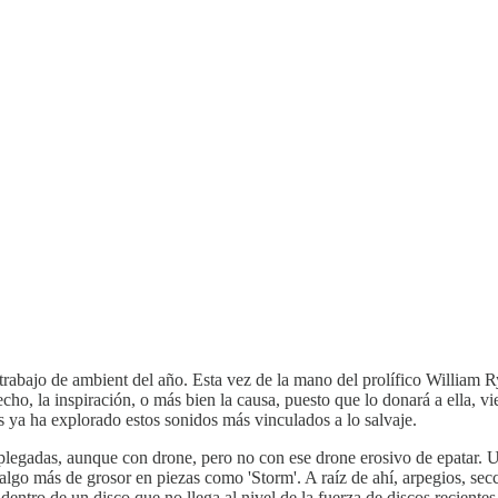
trabajo de ambient del año. Esta vez de la mano del prolífico William R
o, la inspiración, o más bien la causa, puesto que lo donará a ella, vie
 ya ha explorado estos sonidos más vinculados a lo salvaje.
plegadas, aunque con drone, pero no con ese drone erosivo de epatar. Un
 algo más de grosor en piezas como 'Storm'. A raíz de ahí, arpegios, se
, dentro de un disco que no llega al nivel de la fuerza de discos reciente