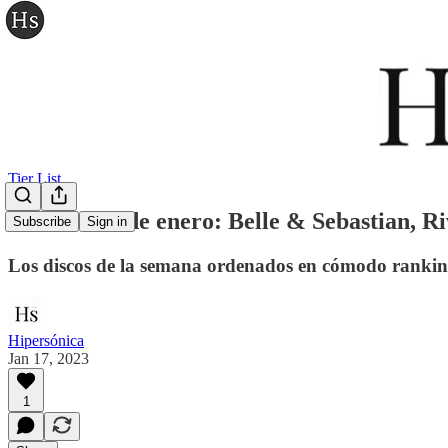
Tier List
Tier list 17 de enero: Belle & Sebastian, 
Subscribe
Sign in
Los discos de la semana ordenados en cómodo rankin
Hipersónica
Jan 17, 2023
1