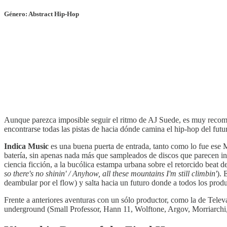
Género: Abstract Hip-Hop
Aunque parezca imposible seguir el ritmo de AJ Suede, es muy recome
encontrarse todas las pistas de hacia dónde camina el hip-hop del futu
Indica Music
es una buena puerta de entrada, tanto como lo fue ese
batería, sin apenas nada más que sampleados de discos que parecen ino
ciencia ficción, a la bucólica estampa urbana sobre el retorcido beat de
so there's no shinin' / Anyhow, all these mountains I'm still climbin'
). 
deambular por el flow) y salta hacia un futuro donde a todos los prod
Frente a anteriores aventuras con un sólo productor, como la de Tele
underground (Small Professor, Hann 11, Wolftone, Argov, Morriarchi,