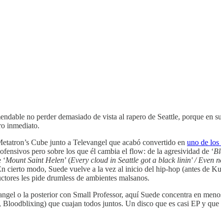
ndable no perder demasiado de vista al rapero de Seattle, porque en s
ro inmediato.
 Metatron’s Cube junto a Televangel que acabó convertido en
uno de los
fensivos pero sobre los que él cambia el flow: de la agresividad de ‘
Bl
 ‘
Mount Saint Helen
’ (
Every cloud in Seattle got a black linin' / Even 
En cierto modo, Suede vuelve a la vez al inicio del hip-hop (antes de Kur
uctores les pide drumless de ambientes malsanos.
vangel o la posterior con Small Professor, aquí Suede concentra en meno
 Bloodblixing) que cuajan todos juntos. Un disco que es casi EP y que