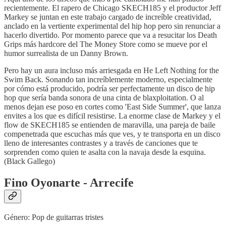
recientemente. El rapero de Chicago SKECH185 y el productor Jeff
Markey se juntan en este trabajo cargado de increíble creatividad,
anclado en la vertiente experimental del hip hop pero sin renunciar a
hacerlo divertido. Por momento parece que va a resucitar los Death
Grips más hardcore del The Money Store como se mueve por el
humor surrealista de un Danny Brown.
Pero hay un aura incluso más arriesgada en He Left Nothing for the
Swim Back. Sonando tan increíblemente moderno, especialmente
por cómo está producido, podría ser perfectamente un disco de hip
hop que sería banda sonora de una cinta de blaxploitation. O al
menos dejan ese poso en cortes como 'East Side Summer', que lanza
envites a los que es difícil resistirse. La enorme clase de Markey y el
flow de SKECH185 se entienden de maravilla, una pareja de baile
compenetrada que escuchas más que ves, y te transporta en un disco
lleno de interesantes contrastes y a través de canciones que te
sorprenden como quien te asalta con la navaja desde la esquina.
(Black Gallego)
Fino Oyonarte - Arrecife
Género: Pop de guitarras tristes