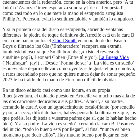
cuentacuentos de la redención, como en la obra anterior, pero ‘A tu
lado’ o ‘Avanzar’ traen esperanza sonora y lírica. ‘Tempestad’,
como casi todo en lo que mete la mano el estupendo arreglista
Phillip A. Peterson, evita lo sentimentaloide y también lo ampuloso.
Y si la primera cara del disco es estupenda, abriendo ventanas
diferentes, la piedra de toque definitiva de Arrecife está en la cara B,
en la que bailan juntos el
Elliott Smith
enamorado de los Beach
Boys o filtrando los 60s (’Embarcadero’ recupera esa extraña
luminosidad oscura que Smith bordaba; ¿existe el reverso del
sunshine pop?), Leonard Cohen (Entre tú y yo’),
La Buena Vida
(’Naufragar’, ¡ay!)… Desde ‘Forma de ser’ a ‘La vida es un sueño’
es inevitable dejarme llevar como oyente: si te gusta el pop emotivo,
a ratos incendiado pero que no quiere nunca dejar de sonar pequeño,
2023 te ha traído de la mano de Fino uno difícil de olvidar.
En un disco editado casi como una locura, en su propia
(buen)aventura, el cuidado puesto en Arrecife va mucho más allá de
las dos canciones dedicadas a sus padres. ‘Amor’, a su madre,
cerrando la cara A con un agradecimiento escalofriante (por sencillo
y por, a la vez, difícil de hacer; habéis pensado la última vez que, los
que podéis, les dijisteis a vuestros padres que sí, que lo habían hecho
bien). Y a su padre ‘La vida es sueño’, cerrando la cara B. Pasamos
del inicio, “todo lo bueno está por llegar”, al final “nunca es buen
momento para decir adiós”. Hay mucho bueno por llegar en este