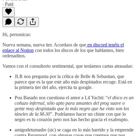
∙ Paid
Hi, personicas:
Nueva semana, nueva tier. Acordaos de que
en discord tenéis el
enlace al Notion
con todos los discos de los que hablamos, bien
ordenaditos.
Vamos con el consultorio sentimental, que teníamos cartas atrasadas:
JLR nos pregunta por la crítica de Belle & Sebastian, que
parece que es la que este año más despistados recoge. Está en
la primera tier del año, ejercita tu google.
Pou Basado nos cuestiona el amor a Lil Yachti: “
el disco es un
coñazo infernal, sólo apto para amantes del prog suave o
gente muy despistada que lo más negro que ha visto son los
túneles de la M-30
”. Podríamos hacer un chiste con que lo
negro es tu corazón pero nos has hecho gracia el exabrupto.
amigodetumadre (sic) se caga en lo más barrido y la emprende
contra Parannoul, con algunas cosas que creemos que nos