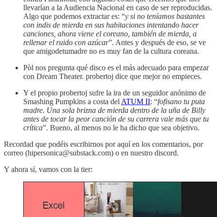
llevarían a la Audiencia Nacional en caso de ser reproducidas.
Algo que podemos extractar es: “
y si no teníamos bastantes
con indis de mierda en sus habitaciones intentando hacer
canciones, ahora viene el coreano, también de mierda, a
rellenar el ruido con azúcar
”. Antes y después de eso, se ve
que amigodetumadre no es muy fan de la cultura coreana.
Pòl nos pregunta qué disco es el más adecuado para empezar
con Dream Theater. probertoj dice que mejor no empieces.
Y el propio probertoj sufre la ira de un seguidor anónimo de
Smashing Pumpkins a costa del
ATUM II
: “
fofisano tu puta
madre. Una sola brizna de mierda dentro de la uña de Billy
antes de tocar la peor canción de su carrera vale más que tu
crítica
”. Bueno, al menos no le ha dicho que sea objetivo.
Recordad que podéis escribirnos por aquí en los comentarios, por
correo (hipersonica@substack.com) o en nuestro discord.
Y ahora sí, vamos con la tier: