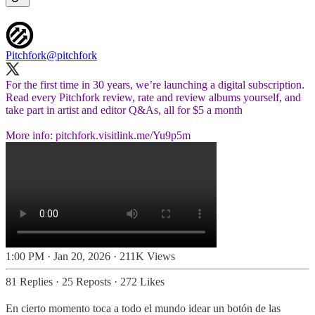
Pitchfork
@pitchfork
For the first time in 30 years, we’re launching a digital subscription.
Read every Pitchfork review, rate and review albums yourself, and
take part in artist and editor Q&As, all for $5 a month
More info:
pitchfork.visitlink.me/Yu9p5m
1:00 PM · Jan 20, 2026
·
211K Views
81 Replies
·
25 Reposts
·
272 Likes
En cierto momento toca a todo el mundo idear un botón de las