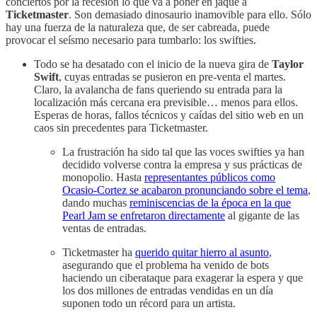
conciertos por la recesión lo que va a poner en jaque a
Ticketmaster
. Son demasiado dinosaurio inamovible para ello. Sólo
hay una fuerza de la naturaleza que, de ser cabreada, puede
provocar el seísmo necesario para tumbarlo: los swifties.
Todo se ha desatado con el inicio de la nueva gira de
Taylor
Swift
, cuyas entradas se pusieron en pre-venta el martes.
Claro, la avalancha de fans queriendo su entrada para la
localización más cercana era previsible… menos para ellos.
Esperas de horas, fallos técnicos y caídas del sitio web en un
caos sin precedentes para Ticketmaster.
La frustración ha sido tal que las voces swifties ya han
decidido volverse contra la empresa y sus prácticas de
monopolio. Hasta
representantes públicos como
Ocasio-Cortez se acabaron pronunciando sobre el tema
,
dando muchas
reminiscencias de la época en la que
Pearl Jam se enfretaron directamente
al gigante de las
ventas de entradas.
Ticketmaster ha
querido quitar hierro al asunto
,
asegurando que el problema ha venido de bots
haciendo un ciberataque para exagerar la espera y que
los dos millones de entradas vendidas en un día
suponen todo un récord para un artista.