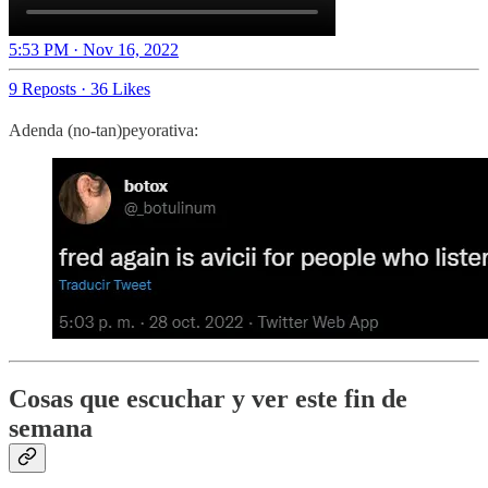
5:53 PM · Nov 16, 2022
9 Reposts
·
36 Likes
Adenda (no-tan)peyorativa:
Cosas que escuchar y ver este fin de
semana