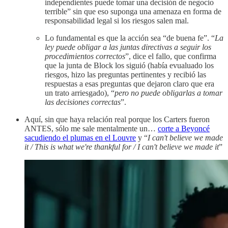
independientes puede tomar una decisión de negocio
terrible” sin que eso suponga una amenaza en forma de
responsabilidad legal si los riesgos salen mal.
Lo fundamental es que la acción sea “de buena fe”. “
La
ley puede obligar a las juntas directivas a seguir los
procedimientos correctos
”, dice el fallo, que confirma
que la junta de Block los siguió (había evualuado los
riesgos, hizo las preguntas pertinentes y recibió las
respuestas a esas preguntas que dejaron claro que era
un trato arriesgado), “
pero no puede obligarlas a tomar
las decisiones correctas
”.
Aquí, sin que haya relación real porque los Carters fueron
ANTES, sólo me sale mentalmente un…
corte a Beyoncé
sacudiendo el plumas en el Louvre
y “
I can't believe we made
it / This is what we're thankful for / I can't believe we made it
”