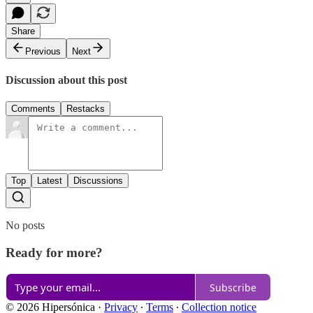
Share
Previous
Next
Discussion about this post
Comments
Restacks
Top
Latest
Discussions
No posts
Ready for more?
Subscribe
© 2026 Hipersónica
·
Privacy
∙
Terms
∙
Collection notice