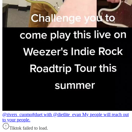
@rivers_cuomo
#duet with @dietlite_evan My people will reach out
to your people.
Tiktok failed to load.