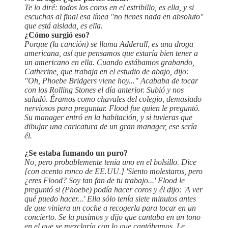
Te lo diré: todos los coros en el estribillo, es ella, y si
escuchas al final esa línea "no tienes nada en absoluto"
que está aislada, es ella.
¿Cómo surgió eso?
Porque (la canción) se llama Adderall, es una droga
americana, así que pensamos que estaría bien tener a
un americano en ella. Cuando estábamos grabando,
Catherine, que trabaja en el estudio de abajo, dijo:
"Oh, Phoebe Bridgers viene hoy..." Acababa de tocar
con los Rolling Stones el día anterior. Subió y nos
saludó. Éramos como chavales del colegio, demasiado
nerviosos para preguntar. Flood fue quien le preguntó.
Su manager entró en la habitación, y si tuvieras que
dibujar una caricatura de un gran manager, ese sería
él.
¿Se estaba fumando un puro?
No, pero probablemente tenía uno en el bolsillo. Dice
[con acento ronco de EE.UU.] 'Siento molestaros, pero
¿eres Flood? Soy tan fan de tu trabajo...' Flood le
preguntó si (Phoebe) podía hacer coros y él dijo: 'A ver
qué puedo hacer...' Ella sólo tenía siete minutos antes
de que viniera un coche a recogerla para tocar en un
concierto. Se la pusimos y dijo que cantaba en un tono
en el que se mezclaría con lo que cantábamos. Le