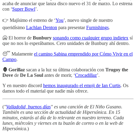
acaba de anunciar que lanza disco nuevo el 31 de marzo. Lo estrena
con ‘
Super Bowl
’.
👉 Majísimo el estreno de ‘
You
’, nuevo single de nuestro
queridísimo
Lachlan Denton
para presentar
Furnishings
.
🥶 El horror de
Bunbury
sonando como cualquier grupo indietex
sí
que no nos lo esperábamos. Cero unidades de Bunbury ahí dentro.
😴 Malamente
el camino Sabina emprendido por Cómo Vivir en el
Campo
.
🦍 Gorillaz
sacan a la luz su última colaboración con
Trugoy the
Dove
de
De La Soul
antes de morir, ‘
Crocadillaz
’.
Y en nuestro discord
hemos inaugurado el emoji de Ian Curtis
. Os
damos todo el material que nadie más ofrece.
(
"
Valladolid, buenos días
" es una canción de El Niño Gusano.
También es una sección de actualidad de Hipersónica. En 15
minutos, estarás al día de lo relevante en nuestro terreno. Cada
lunes, miércoles y viernes en tu buzón de correo o en la web de
Hipersónica.
)