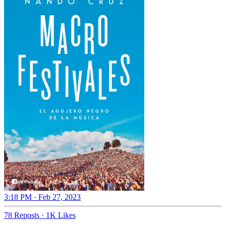
3:18 PM · Feb 27, 2023
78 Reposts
·
1K Likes