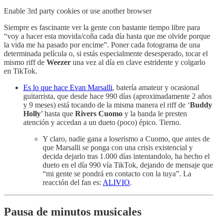
Enable 3rd party cookies or use another browser
Siempre es fascinante ver la gente con bastante tiempo libre para
“voy a hacer esta movida/coña cada día hasta que me olvide porque
la vida me ha pasado por encime”. Poner cada fotograma de una
determinada película o, si estás especialmente desesperado, tocar el
mismo riff de
Weezer
una vez al día en clave estridente y colgarlo
en TikTok.
Es lo que hace Evan Marsalli
, batería amateur y ocasional
guitarrista, que desde hace 990 días (aproximadamente 2 años
y 9 meses) está tocando de la misma manera el riff de ‘
Buddy
Holly
’ hasta que
Rivers Cuomo
y la banda le presten
atención y accedan a un dueto (poco) épico. Tierno.
Y claro, nadie gana a loserismo a Cuomo, que antes de
que Marsalli se ponga con una crisis existencial y
decida dejarlo tras 1.000 días intentandolo, ha hecho el
dueto en el día 990 vía TikTok, dejando de mensaje que
“mi gente se pondrá en contacto con la tuya”. La
reacción del fan es:
ALIVIO
.
Pausa de minutos musicales