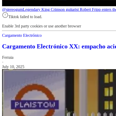
@stereogum
Legendary King Crimson guitarist Robert Fripp enters 
Tiktok failed to load.
Enable 3rd party cookies or use another browser
Cargamento Electrónico
Cargamento Electrónico XX: empacho acid,
Ferraia
·
July 10, 2025