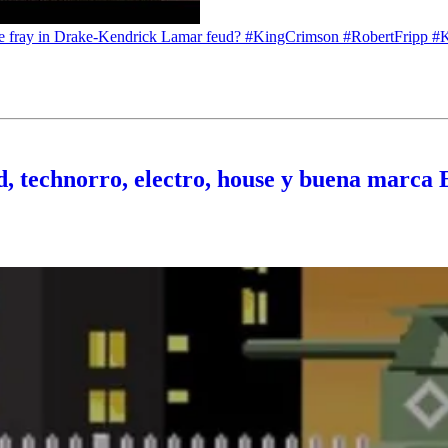
the fray in Drake-Kendrick Lamar feud? #KingCrimson #RobertFripp #
 technorro, electro, house y buena marca