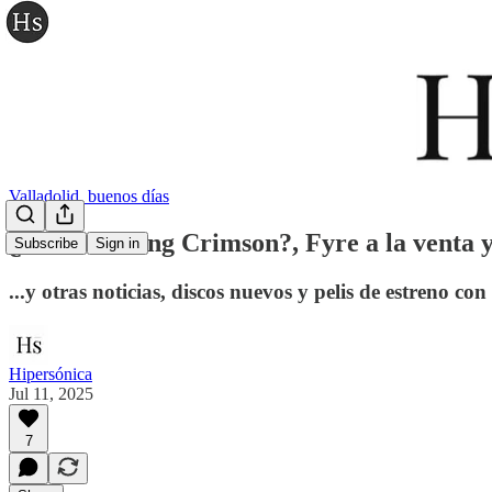
Valladolid, buenos días
¿Vuelven King Crimson?, Fyre a la venta y
Subscribe
Sign in
...y otras noticias, discos nuevos y pelis de estreno con
Hipersónica
Jul 11, 2025
7