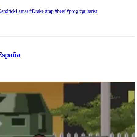
KendrickLamar #Drake #rap #beef #prog #guitarist
 España