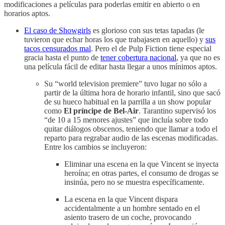
modificaciones a películas para poderlas emitir en abierto o en
horarios aptos.
El caso de Showgirls
es glorioso con sus tetas tapadas (le
tuvieron que echar horas los que trabajasen en aquello) y
sus
tacos censurados mal
. Pero el de Pulp Fiction tiene especial
gracia hasta el punto de
tener cobertura nacional
, ya que no es
una película fácil de editar hasta llegar a unos mínimos aptos.
Su “world television premiere” tuvo lugar no sólo a
partir de la última hora de horario infantil, sino que sacó
de su hueco habitual en la parrilla a un show popular
como
El príncipe de Bel-Air
. Tarantino supervisó los
“de 10 a 15 menores ajustes” que incluía sobre todo
quitar diálogos obscenos, teniendo que llamar a todo el
reparto para regrabar audio de las escenas modificadas.
Entre los cambios se incluyeron:
Eliminar una escena en la que Vincent se inyecta
heroína; en otras partes, el consumo de drogas se
insinúa, pero no se muestra específicamente.
La escena en la que Vincent dispara
accidentalmente a un hombre sentado en el
asiento trasero de un coche, provocando