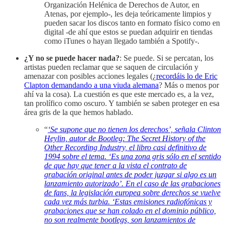
Organización Helénica de Derechos de Autor, en
Atenas, por ejemplo-, les deja teóricamente limpios y
pueden sacar los discos tanto en formato físico como en
digital -de ahí que estos se puedan adquirir en tiendas
como iTunes o hayan llegado también a Spotify-.
¿Y no se puede hacer nada?
: Se puede. Si se percatan, los
artistas pueden reclamar que se saquen de circulación y
amenazar con posibles acciones legales (¿
recordáis lo de Eric
Clapton demandando a una viuda alemana
? Más o menos por
ahí va la cosa). La cuestión es que este mercado es, a la vez,
tan prolífico como oscuro. Y también se saben proteger en esa
área gris de la que hemos hablado.
“
‘Se supone que no tienen los derechos’, señala Clinton
Heylin, autor de Bootleg: The Secret History of the
Other Recording Industry, el libro casi definitivo de
1994 sobre el tema. ‘Es una zona gris sólo en el sentido
de que hay que tener a la vista el contrato de
grabación original antes de poder juzgar si algo es un
lanzamiento autorizado’. En el caso de las grabaciones
de fans, la legislación europea sobre derechos se vuelve
cada vez más turbia. ‘Estas emisiones radiofónicas y
grabaciones que se han colado en el dominio público,
no son realmente bootlegs, son lanzamientos de