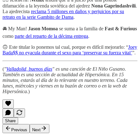
difamación a la leyenda soviética del ajedrez
Nona Gaprindashvili
.
La ajedrecista
reclama 5 millones en daños y perjuicios por su
retrato en la serie Gambito de Dama
.
🚘 My Man!
Jason Momoa
se suma a la familia de
Fast & Furious
como
parte del reparto de la décima entrega
.
🙃 Este titular lo ponemos tal cual, porque es difícil mejorarlo: “
Joey
Bada$$ no eyacula durante el sexo para ‘preservar su fuerza vital’
”.
(
"
Valladolid, buenos días
" es una canción de El Niño Gusano.
También es una sección de actualidad de Hipersónica. En 15
minutos, estarás al día de lo relevante en nuestro terreno. Cada
lunes, miércoles y viernes en tu buzón de correo o en la web de
Hipersónica.
)
Share
Previous
Next