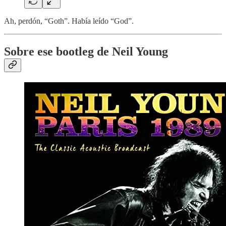
Ah, perdón, “Goth”. Había leído “God”.
Sobre ese bootleg de Neil Young