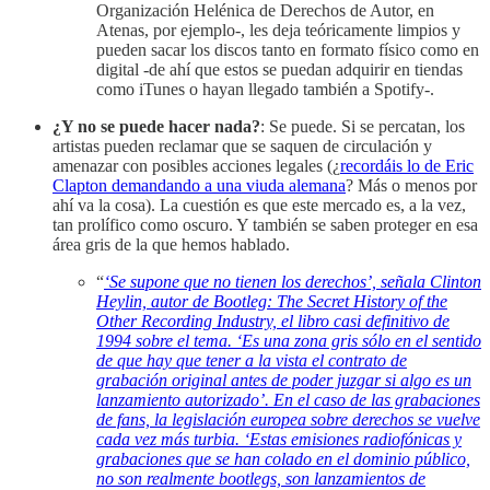
Organización Helénica de Derechos de Autor, en
Atenas, por ejemplo-, les deja teóricamente limpios y
pueden sacar los discos tanto en formato físico como en
digital -de ahí que estos se puedan adquirir en tiendas
como iTunes o hayan llegado también a Spotify-.
¿Y no se puede hacer nada?
: Se puede. Si se percatan, los
artistas pueden reclamar que se saquen de circulación y
amenazar con posibles acciones legales (¿
recordáis lo de Eric
Clapton demandando a una viuda alemana
? Más o menos por
ahí va la cosa). La cuestión es que este mercado es, a la vez,
tan prolífico como oscuro. Y también se saben proteger en esa
área gris de la que hemos hablado.
“
‘Se supone que no tienen los derechos’, señala Clinton
Heylin, autor de Bootleg: The Secret History of the
Other Recording Industry, el libro casi definitivo de
1994 sobre el tema. ‘Es una zona gris sólo en el sentido
de que hay que tener a la vista el contrato de
grabación original antes de poder juzgar si algo es un
lanzamiento autorizado’. En el caso de las grabaciones
de fans, la legislación europea sobre derechos se vuelve
cada vez más turbia. ‘Estas emisiones radiofónicas y
grabaciones que se han colado en el dominio público,
no son realmente bootlegs, son lanzamientos de