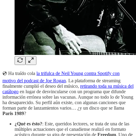
💿 Ha traído cola
la trifulca de Neil Young contra Spotify con
motivo del podcast de Joe Rogan
. La plataforma de streaming
finalmente cumplió el deseo del músico,
retirando toda su música del
catálogo
en lugar de desvincularse con un programa que difunde
información errónea sobre las vacunas. Aunque no todo lo de Young
ha desaparecido. Su perfil aún existe, con algunas canciones que
forman parte de lanzamientos varios… ¿y un disco que se llama
Paris 1989
?
¿Qué es ésto?
: Este, queridos lectores, se trata de una de las
múltiples actuaciones que el canadiense realizó en formato
acústico durante su gira de presentación de
Freedom
. Uno de