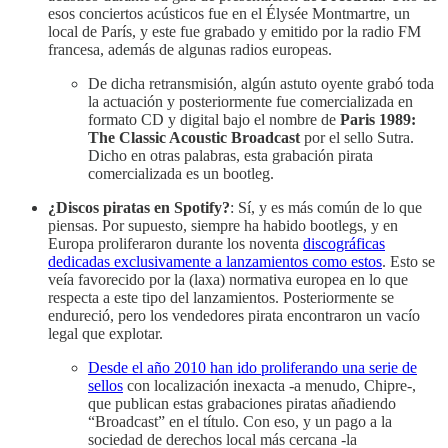
esos conciertos acústicos fue en el Élysée Montmartre, un
local de París, y este fue grabado y emitido por la radio FM
francesa, además de algunas radios europeas.
De dicha retransmisión, algún astuto oyente grabó toda
la actuación y posteriormente fue comercializada en
formato CD y digital bajo el nombre de
Paris 1989:
The Classic Acoustic Broadcast
por el sello Sutra.
Dicho en otras palabras, esta grabación pirata
comercializada es un bootleg.
¿Discos piratas en Spotify?
: Sí, y es más común de lo que
piensas. Por supuesto, siempre ha habido bootlegs, y en
Europa proliferaron durante los noventa
discográficas
dedicadas exclusivamente a lanzamientos como estos
. Esto se
veía favorecido por la (laxa) normativa europea en lo que
respecta a este tipo del lanzamientos. Posteriormente se
endureció, pero los vendedores pirata encontraron un vacío
legal que explotar.
Desde el año 2010 han ido proliferando una serie de
sellos
con localización inexacta -a menudo, Chipre-,
que publican estas grabaciones piratas añadiendo
“Broadcast” en el título. Con eso, y un pago a la
sociedad de derechos local más cercana -la