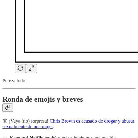
Pereza todo.
Ronda de emojis y breves
😡 ¡Vaya (no) sorpresa!
Chris Brown es acusado de drogar y abusar
sexualmente de una mujer
.
👩‍⚖️ Клевета!
Netflix
tendrá que ir a juicio por una posible