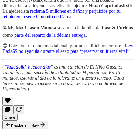
difamación a la leyenda soviética del ajedrez
Nona Gaprindashvili
.
La ajedrecista
reclama 5 millones en daños y perjuicios por su
retrato en la serie Gambito de Dama
.
🚘 My Man!
Jason Momoa
se suma a la familia de
Fast & Furious
como
parte del reparto de la décima entrega
.
🙃 Este titular lo ponemos tal cual, porque es difícil mejorarlo: “
Joey
Bada$$ no eyacula durante el sexo para ‘preservar su fuerza vital’
”.
(
"
Valladolid, buenos días
" es una canción de El Niño Gusano.
También es una sección de actualidad de Hipersónica. En 15
minutos, estarás al día de lo relevante en nuestro terreno. Cada
lunes, miércoles y viernes en tu buzón de correo o en la web de
Hipersónica.
)
Share
Previous
Next