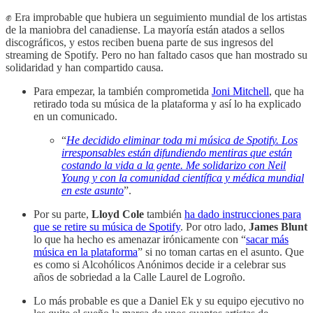
✊ Era improbable que hubiera un seguimiento mundial de los artistas
de la maniobra del canadiense. La mayoría están atados a sellos
discográficos, y estos reciben buena parte de sus ingresos del
streaming de Spotify. Pero no han faltado casos que han mostrado su
solidaridad y han compartido causa.
Para empezar, la también comprometida
Joni Mitchell
, que ha
retirado toda su música de la plataforma y así lo ha explicado
en un comunicado.
“
He decidido eliminar toda mi música de Spotify. Los
irresponsables están difundiendo mentiras que están
costando la vida a la gente. Me solidarizo con Neil
Young y con la comunidad científica y médica mundial
en este asunto
”.
Por su parte,
Lloyd Cole
también
ha dado instrucciones para
que se retire su música de Spotify
. Por otro lado,
James Blunt
lo que ha hecho es amenazar irónicamente con “
sacar más
música en la plataforma
” si no toman cartas en el asunto. Que
es como si Alcohólicos Anónimos decide ir a celebrar sus
años de sobriedad a la Calle Laurel de Logroño.
Lo más probable es que a Daniel Ek y su equipo ejecutivo no