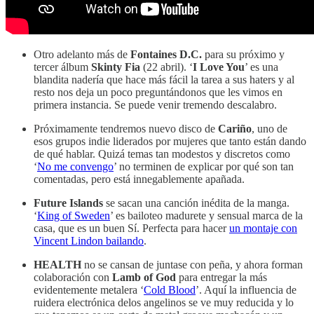
Otro adelanto más de
Fontaines D.C.
para su próximo y
tercer álbum
Skinty Fia
(22 abril). ‘
I Love You
’ es una
blandita nadería que hace más fácil la tarea a sus haters y al
resto nos deja un poco preguntándonos que les vimos en
primera instancia. Se puede venir tremendo descalabro.
Próximamente tendremos nuevo disco de
Cariño
, uno de
esos grupos indie liderados por mujeres que tanto están dando
de qué hablar. Quizá temas tan modestos y discretos como
‘
No me convengo
’ no terminen de explicar por qué son tan
comentadas, pero está innegablemente apañada.
Future Islands
se sacan una canción inédita de la manga.
‘
King of Sweden
’ es bailoteo madurete y sensual marca de la
casa, que es un buen Sí. Perfecta para hacer
un montaje con
Vincent Lindon bailando
.
HEALTH
no se cansan de juntase con peña, y ahora forman
colaboración con
Lamb of God
para entregar la más
evidentemente metalera ‘
Cold Blood
’. Aquí la influencia de
ruidera electrónica delos angelinos se ve muy reducida y lo