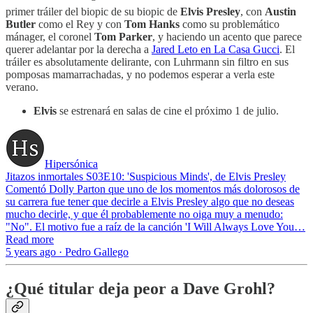
primer tráiler del biopic de su biopic de
Elvis Presley
, con
Austin
Butler
como el Rey y con
Tom Hanks
como su problemático
mánager, el coronel
Tom Parker
, y haciendo un acento que parece
querer adelantar por la derecha a
Jared Leto en La Casa Gucci
. El
tráiler es absolutamente delirante, con Luhrmann sin filtro en sus
pomposas mamarrachadas, y no podemos esperar a verla este
verano.
Elvis
se estrenará en salas de cine el próximo 1 de julio.
Hipersónica
Jitazos inmortales S03E10: 'Suspicious Minds', de Elvis Presley
Comentó Dolly Parton que uno de los momentos más dolorosos de
su carrera fue tener que decirle a Elvis Presley algo que no deseas
mucho decirle, y que él probablemente no oiga muy a menudo:
"No". El motivo fue a raíz de la canción 'I Will Always Love You…
Read more
5 years ago · Pedro Gallego
¿Qué titular deja peor a Dave Grohl?