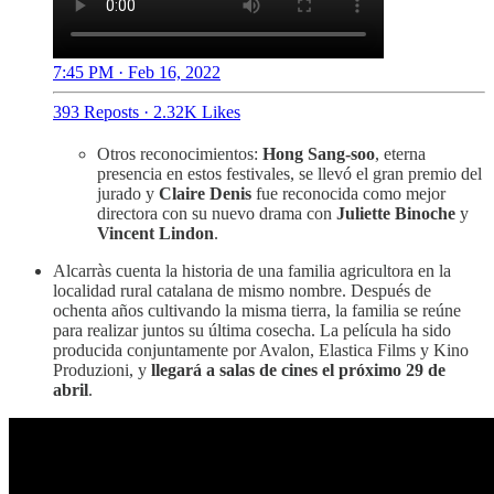
7:45 PM · Feb 16, 2022
393 Reposts
·
2.32K Likes
Otros reconocimientos:
Hong Sang-soo
, eterna
presencia en estos festivales, se llevó el gran premio del
jurado y
Claire Denis
fue reconocida como mejor
directora con su nuevo drama con
Juliette Binoche
y
Vincent Lindon
.
Alcarràs cuenta la historia de una familia agricultora en la
localidad rural catalana de mismo nombre. Después de
ochenta años cultivando la misma tierra, la familia se reúne
para realizar juntos su última cosecha. La película ha sido
producida conjuntamente por Avalon, Elastica Films y Kino
Produzioni, y
llegará a salas de cines el próximo 29 de
abril
.