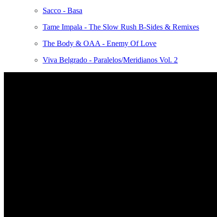
Sacco - Basa
Tame Impala - The Slow Rush B-Sides & Remixes
The Body & OAA - Enemy Of Love
Viva Belgrado - Paralelos/Meridianos Vol. 2