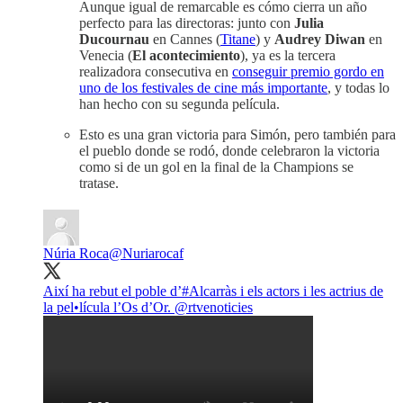
Aunque igual de remarcable es cómo cierra un año
perfecto para las directoras: junto con
Julia
Ducournau
en Cannes (
Titane
) y
Audrey Diwan
en
Venecia (
El acontecimiento
), ya es la tercera
realizadora consecutiva en
conseguir premio gordo en
uno de los festivales de cine más importante
, y todas lo
han hecho con su segunda película.
Esto es una gran victoria para Simón, pero también para
el pueblo donde se rodó, donde celebraron la victoria
como si de un gol en la final de la Champions se
tratase.
Núria Roca
@Nuriarocaf
Així ha rebut el poble d’
#Alcarràs
i els actors i les actrius de
la pel•lícula l’Os d’Or.
@rtvenoticies