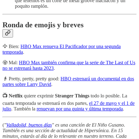
que tenemos es un corte de metal groove machacón y un
poquito ramplón.
Ronda de emojis y breves
🦅 Bien:
HBO Max renueva El Pacificador por una segunda
temporada
.
🧟 Mal:
HBO Max también confirma que la serie de The Last of Us
no se estrenará hasta 2023
.
👴 Pretty, pretty, pretty good:
HBO estrenará un documental en dos
partes sobre Larry David
.
📺 Netflix
quiere exprimir
Stranger Things
todo lo posible. La
cuarta temporada se estrenará en dos partes,
el 27 de mayo y el 1 de
julio
. También la
renuevan por una quinta y última temporada
.
(
"
Valladolid, buenos días
" es una canción de El Niño Gusano.
También es una sección de actualidad de Hipersónica. En 15
minutos, estarás al día de lo relevante en nuestro terreno. Cada