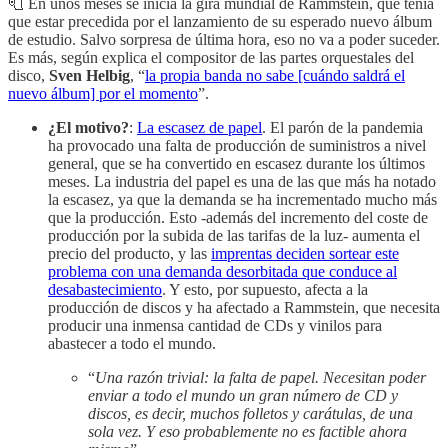
🧻 En unos meses se inicia la gira mundial de Rammstein, que tenía
que estar precedida por el lanzamiento de su esperado nuevo álbum
de estudio. Salvo sorpresa de última hora, eso no va a poder suceder.
Es más, según explica el compositor de las partes orquestales del
disco,
Sven Helbig
, “
la propia banda no sabe [cuándo saldrá el
nuevo álbum] por el momento
”.
¿El motivo?
:
La escasez de papel
. El parón de la pandemia
ha provocado una falta de producción de suministros a nivel
general, que se ha convertido en escasez durante los últimos
meses. La industria del papel es una de las que más ha notado
la escasez, ya que la demanda se ha incrementado mucho más
que la producción. Esto -además del incremento del coste de
producción por la subida de las tarifas de la luz- aumenta el
precio del producto, y las
imprentas deciden sortear este
problema con una demanda desorbitada que conduce al
desabastecimiento
. Y esto, por supuesto, afecta a la
producción de discos y ha afectado a Rammstein, que necesita
producir una inmensa cantidad de CDs y vinilos para
abastecer a todo el mundo.
“
Una razón trivial: la falta de papel. Necesitan poder
enviar a todo el mundo un gran número de CD y
discos, es decir, muchos folletos y carátulas, de una
sola vez. Y eso probablemente no es factible ahora