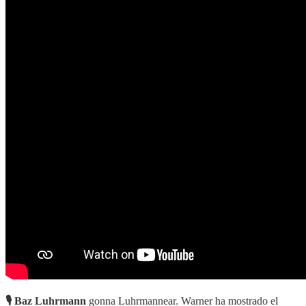
🎙 Baz Luhrmann
gonna Luhrmannear. Warner ha mostrado el