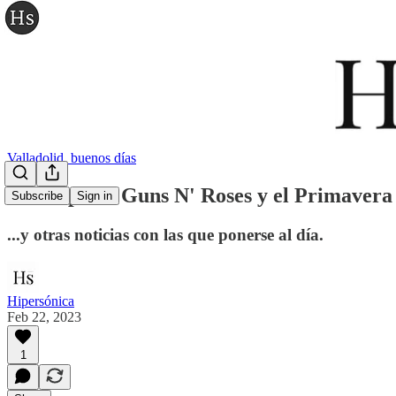
Valladolid, buenos días
El solape de Guns N' Roses y el Primavera 
Subscribe
Sign in
...y otras noticias con las que ponerse al día.
Hipersónica
Feb 22, 2023
1