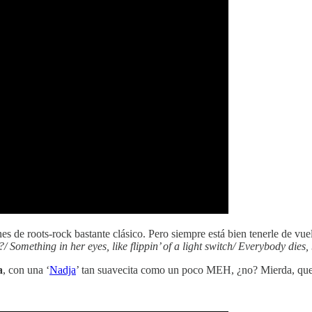
nes de roots-rock bastante clásico. Pero siempre está bien tenerle de vu
Something in her eyes, like flippin’ of a light switch/ Everybody dies, 
a
, con una ‘
Nadja
’ tan suavecita como un poco MEH, ¿no? Mierda, que