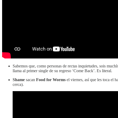
Sabemos que, como personas de rectas inquietudes, sois muchísi
llama al primer single de su regreso ‘Come Back’. Es literal.
Shame
sacan
Food for Worms
el viernes, así que les toca el 
cerca).