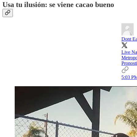
Usa tu ilusión: se viene cacao bueno
Dont Eat
Live Na
Metropol
Pronost
5:03 PM