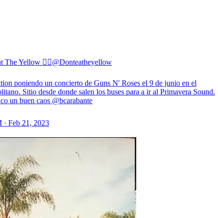
 The Yellow 🏳️‍🌈
@Donteatheyellow
tion poniendo un concierto de Guns N' Roses el 9 de junio en el
itano. Sitio desde donde salen los buses para a ir al Primavera Sound.
ico un buen caos
@bcarabante
 · Feb 21, 2023