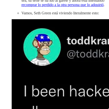
sea, su serie se ha ido al garete y ahora está intentando
recomprar lo perdido a la otra persona que lo adquirió
.
Vamos, Seth Green está viviendo literalmente esto: