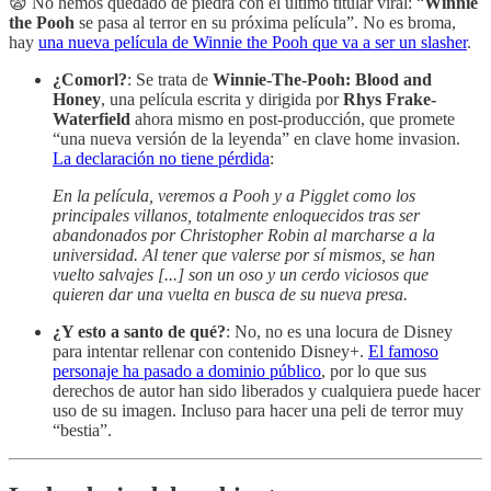
😨 No hemos quedado de piedra con el último titular viral: “
Winnie
the Pooh
se pasa al terror en su próxima película”. No es broma,
hay
una nueva película de Winnie the Pooh que va a ser un slasher
.
¿Comorl?
: Se trata de
Winnie-The-Pooh: Blood and
Honey
, una película escrita y dirigida por
Rhys Frake-
Waterfield
ahora mismo en post-producción, que promete
“una nueva versión de la leyenda” en clave home invasion.
La declaración no tiene pérdida
:
En la película, veremos a Pooh y a Pigglet como los
principales villanos, totalmente enloquecidos tras ser
abandonados por Christopher Robin al marcharse a la
universidad. Al tener que valerse por sí mismos, se han
vuelto salvajes [...] son un oso y un cerdo viciosos que
quieren dar una vuelta en busca de su nueva presa.
¿Y esto a santo de qué?
: No, no es una locura de Disney
para intentar rellenar con contenido Disney+.
El famoso
personaje ha pasado a dominio público
, por lo que sus
derechos de autor han sido liberados y cualquiera puede hacer
uso de su imagen. Incluso para hacer una peli de terror muy
“bestia”.