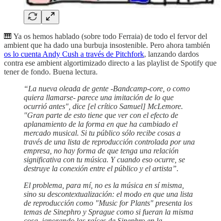
🎹 Ya os hemos hablado (sobre todo Ferraia) de todo el fervor del
ambient que ha dado una burbuja insostenible. Pero ahora también
os lo cuenta Andy Cush a través de Pitchfork
, lanzando dardos
contra ese ambient algortimizado directo a las playlist de Spotify que
tener de fondo. Buena lectura.
“La nueva oleada de gente -Bandcamp-core, o como
quiera llamarse- parece una imitación de lo que
ocurrió antes", dice [el crítico Samuel]
McLemore.
"Gran parte de esto tiene que ver con el efecto de
aplanamiento de la forma en que ha cambiado el
mercado musical. Si tu público sólo recibe cosas a
través de una lista de reproducción controlada por una
empresa, no hay forma de que tenga una relación
significativa con tu música. Y cuando eso ocurre, se
destruye la conexión entre el público y el artista”.
El problema, para mí, no es la música en sí misma,
sino su descontextualización: el modo en que una lista
de reproducción como "Music for Plants" presenta los
temas de Sinephro y Sprague como si fueran la misma
cosa, ignorando las raíces de Sinephro en la