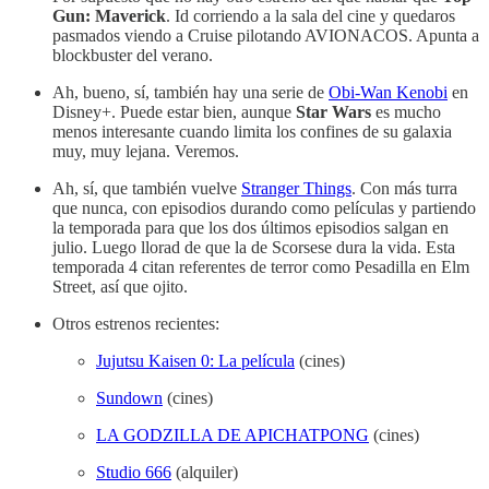
Gun: Maverick
. Id corriendo a la sala del cine y quedaros
pasmados viendo a Cruise pilotando AVIONACOS. Apunta a
blockbuster del verano.
Ah, bueno, sí, también hay una serie de
Obi-Wan Kenobi
en
Disney+. Puede estar bien, aunque
Star Wars
es mucho
menos interesante cuando limita los confines de su galaxia
muy, muy lejana. Veremos.
Ah, sí, que también vuelve
Stranger Things
. Con más turra
que nunca, con episodios durando como películas y partiendo
la temporada para que los dos últimos episodios salgan en
julio. Luego llorad de que la de Scorsese dura la vida. Esta
temporada 4 citan referentes de terror como Pesadilla en Elm
Street, así que ojito.
Otros estrenos recientes:
Jujutsu Kaisen 0: La película
(cines)
Sundown
(cines)
LA GODZILLA DE APICHATPONG
(cines)
Studio 666
(alquiler)