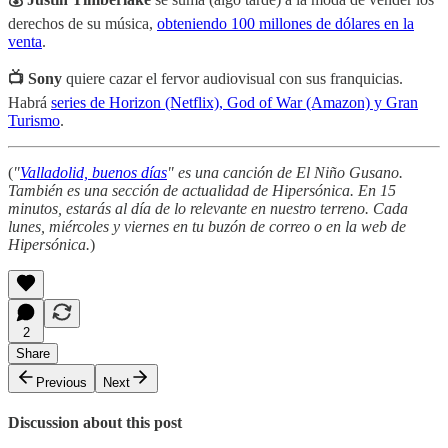
derechos de su música,
obteniendo 100 millones de dólares en la
venta
.
📺 Sony
quiere cazar el fervor audiovisual con sus franquicias.
Habrá
series de Horizon (Netflix), God of War (Amazon) y Gran
Turismo
.
(
"
Valladolid, buenos días
" es una canción de El Niño Gusano.
También es una sección de actualidad de Hipersónica. En 15
minutos, estarás al día de lo relevante en nuestro terreno. Cada
lunes, miércoles y viernes en tu buzón de correo o en la web de
Hipersónica.
)
2
Share
Previous
Next
Discussion about this post