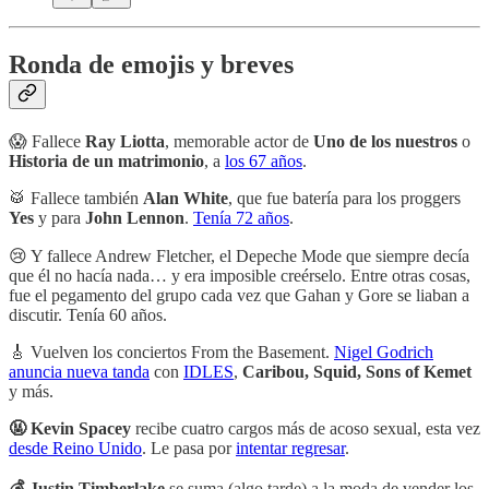
Ronda de emojis y breves
😱 Fallece
Ray Liotta
, memorable actor de
Uno de los nuestros
o
Historia de un matrimonio
, a
los 67 años
.
🥁 Fallece también
Alan White
, que fue batería para los proggers
Yes
y para
John Lennon
.
Tenía 72 años
.
😢 Y fallece Andrew Fletcher, el Depeche Mode que siempre decía
que él no hacía nada… y era imposible creérselo. Entre otras cosas,
fue el pegamento del grupo cada vez que Gahan y Gore se liaban a
discutir. Tenía 60 años.
🎸 Vuelven los conciertos From the Basement.
Nigel Godrich
anuncia nueva tanda
con
IDLES
,
Caribou, Squid, Sons of Kemet
y más.
🤬 Kevin Spacey
recibe cuatro cargos más de acoso sexual, esta vez
desde Reino Unido
. Le pasa por
intentar regresar
.
💰 Justin Timberlake
se suma (algo tarde) a la moda de vender los