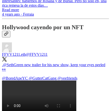
interesantes: hablemos de Rosalía y de Burial. Pero no solo eh, una
rica remesa la de estos días…
Read more
4 years ago · Ferraia
Hollywood cayendo por un NFT
FFVV1211.eth
@FFVV1211
.
@SethGreen
new trailer for his new show, keep your eyes peeled
👀
@BoredApeYC
@GutterCatGang
@veefriends