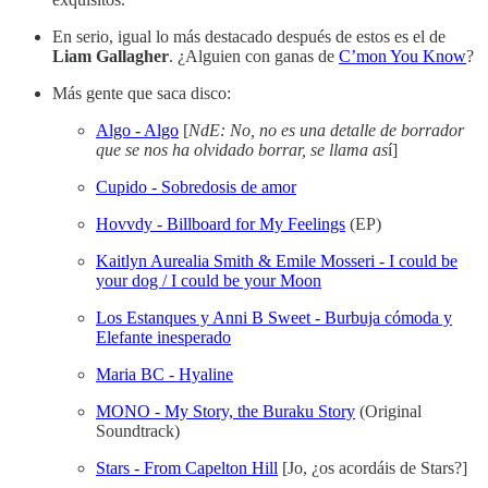
En serio, igual lo más destacado después de estos es el de
Liam Gallagher
. ¿Alguien con ganas de
C’mon You Know
?
Más gente que saca disco:
Algo - Algo
[
NdE: No, no es una detalle de borrador
que se nos ha olvidado borrar, se llama as
í]
Cupido - Sobredosis de amor
Hovvdy - Billboard for My Feelings
(EP)
Kaitlyn Aurealia Smith & Emile Mosseri - I could be
your dog / I could be your Moon
Los Estanques y Anni B Sweet - Burbuja cómoda y
Elefante inesperado
Maria BC - Hyaline
MONO - My Story, the Buraku Story
(Original
Soundtrack)
Stars - From Capelton Hill
[Jo, ¿os acordáis de Stars?]