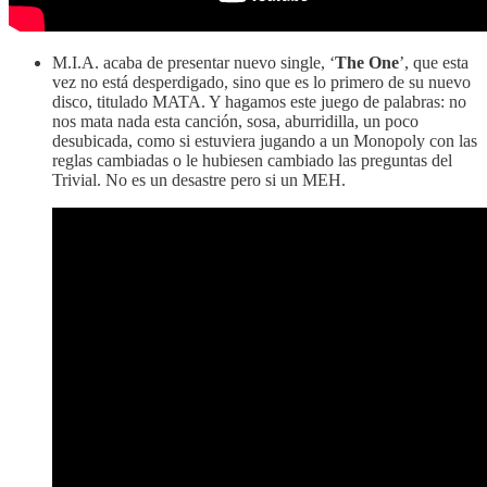
M.I.A. acaba de presentar nuevo single, ‘
The One
’, que esta
vez no está desperdigado, sino que es lo primero de su nuevo
disco, titulado MATA. Y hagamos este juego de palabras: no
nos mata nada esta canción, sosa, aburridilla, un poco
desubicada, como si estuviera jugando a un Monopoly con las
reglas cambiadas o le hubiesen cambiado las preguntas del
Trivial. No es un desastre pero si un MEH.