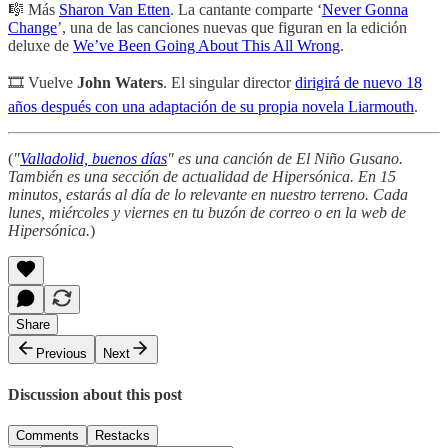
🎼 Más
Sharon Van Etten
. La cantante comparte ‘
Never Gonna
Change
’, una de las canciones nuevas que figuran en la edición
deluxe de
We’ve Been Going About This All Wrong
.
🎞 Vuelve
John Waters
. El singular director
dirigirá de nuevo 18
años después con una adaptación de su propia novela Liarmouth
.
(
"
Valladolid, buenos días
" es una canción de El Niño Gusano.
También es una sección de actualidad de Hipersónica. En 15
minutos, estarás al día de lo relevante en nuestro terreno. Cada
lunes, miércoles y viernes en tu buzón de correo o en la web de
Hipersónica.
)
Share
Previous
Next
Discussion about this post
Comments
Restacks