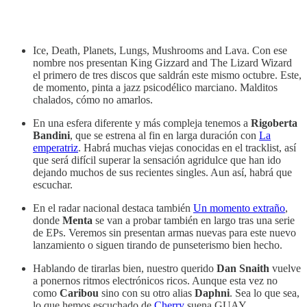
Ice, Death, Planets, Lungs, Mushrooms and Lava. Con ese
nombre nos presentan King Gizzard and The Lizard Wizard
el primero de tres discos que saldrán este mismo octubre. Este,
de momento, pinta a jazz psicodélico marciano. Malditos
chalados, cómo no amarlos.
En una esfera diferente y más compleja tenemos a
Rigoberta
Bandini
, que se estrena al fin en larga duración con
La
emperatriz
. Habrá muchas viejas conocidas en el tracklist, así
que será difícil superar la sensación agridulce que han ido
dejando muchos de sus recientes singles. Aun así, habrá que
escuchar.
En el radar nacional destaca también
Un momento extraño
,
donde
Menta
se van a probar también en largo tras una serie
de EPs. Veremos sin presentan armas nuevas para este nuevo
lanzamiento o siguen tirando de punseterismo bien hecho.
Hablando de tirarlas bien, nuestro querido
Dan Snaith
vuelve
a ponernos ritmos electrónicos ricos. Aunque esta vez no
como
Caribou
sino con su otro alias
Daphni
. Sea lo que sea,
lo que hemos escuchado de
Cherry
suena GUAY.