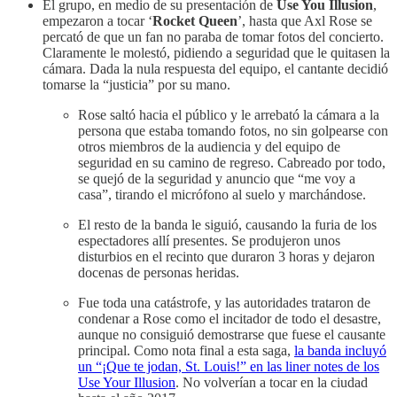
El grupo, en medio de su presentación de
Use You Illusion
,
empezaron a tocar ‘
Rocket Queen
’, hasta que Axl Rose se
percató de que un fan no paraba de tomar fotos del concierto.
Claramente le molestó, pidiendo a seguridad que le quitasen la
cámara. Dada la nula respuesta del equipo, el cantante decidió
tomarse la “justicia” por su mano.
Rose saltó hacia el público y le arrebató la cámara a la
persona que estaba tomando fotos, no sin golpearse con
otros miembros de la audiencia y del equipo de
seguridad en su camino de regreso. Cabreado por todo,
se quejó de la seguridad y anuncio que “me voy a
casa”, tirando el micrófono al suelo y marchándose.
El resto de la banda le siguió, causando la furia de los
espectadores allí presentes. Se produjeron unos
disturbios en el recinto que duraron 3 horas y dejaron
docenas de personas heridas.
Fue toda una catástrofe, y las autoridades trataron de
condenar a Rose como el incitador de todo el desastre,
aunque no consiguió demostrarse que fuese el causante
principal. Como nota final a esta saga,
la banda incluyó
un “¡Que te jodan, St. Louis!” en las liner notes de los
Use Your Illusion
. No volverían a tocar en la ciudad