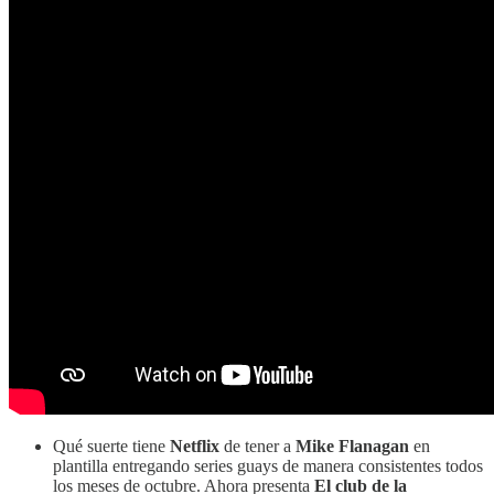
Qué suerte tiene
Netflix
de tener a
Mike Flanagan
en
plantilla entregando series guays de manera consistentes todos
los meses de octubre. Ahora presenta
El club de la