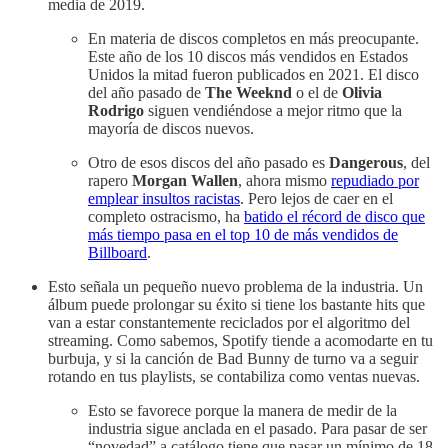
media de 2019.
En materia de discos completos en más preocupante.
Este año de los 10 discos más vendidos en Estados
Unidos la mitad fueron publicados en 2021. El disco
del año pasado de
The Weeknd
o el de
Olivia
Rodrigo
siguen vendiéndose a mejor ritmo que la
mayoría de discos nuevos.
Otro de esos discos del año pasado es
Dangerous
, del
rapero
Morgan Wallen
, ahora mismo
repudiado por
emplear insultos racistas
. Pero lejos de caer en el
completo ostracismo, ha
batido el récord de disco que
más tiempo pasa en el top 10 de más vendidos de
Billboard
.
Esto señala un pequeño nuevo problema de la industria. Un
álbum puede prolongar su éxito si tiene los bastante hits que
van a estar constantemente reciclados por el algoritmo del
streaming. Como sabemos, Spotify tiende a acomodarte en tu
burbuja, y si la canción de Bad Bunny de turno va a seguir
rotando en tus playlists, se contabiliza como ventas nuevas.
Esto se favorece porque la manera de medir de la
industria sigue anclada en el pasado. Para pasar de ser
“novedad” a catálogo tiene que pasar un mínimo de 18