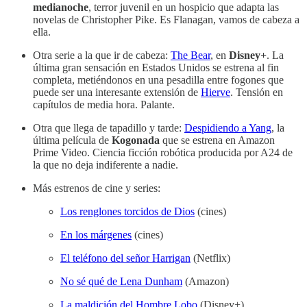
medianoche
, terror juvenil en un hospicio que adapta las
novelas de Christopher Pike. Es Flanagan, vamos de cabeza a
ella.
Otra serie a la que ir de cabeza:
The Bear
, en
Disney+
. La
última gran sensación en Estados Unidos se estrena al fin
completa, metiéndonos en una pesadilla entre fogones que
puede ser una interesante extensión de
Hierve
. Tensión en
capítulos de media hora. Palante.
Otra que llega de tapadillo y tarde:
Despidiendo a Yang
, la
última película de
Kogonada
que se estrena en Amazon
Prime Video. Ciencia ficción robótica producida por A24 de
la que no deja indiferente a nadie.
Más estrenos de cine y series:
Los renglones torcidos de Dios
(cines)
En los márgenes
(cines)
El teléfono del señor Harrigan
(Netflix)
No sé qué de Lena Dunham
(Amazon)
La maldición del Hombre Lobo
(Disney+)