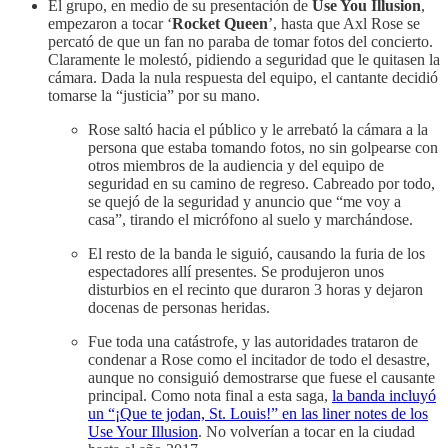
El grupo, en medio de su presentación de
Use You Illusion
,
empezaron a tocar ‘
Rocket Queen
’, hasta que Axl Rose se
percató de que un fan no paraba de tomar fotos del concierto.
Claramente le molestó, pidiendo a seguridad que le quitasen la
cámara. Dada la nula respuesta del equipo, el cantante decidió
tomarse la “justicia” por su mano.
Rose saltó hacia el público y le arrebató la cámara a la
persona que estaba tomando fotos, no sin golpearse con
otros miembros de la audiencia y del equipo de
seguridad en su camino de regreso. Cabreado por todo,
se quejó de la seguridad y anuncio que “me voy a
casa”, tirando el micrófono al suelo y marchándose.
El resto de la banda le siguió, causando la furia de los
espectadores allí presentes. Se produjeron unos
disturbios en el recinto que duraron 3 horas y dejaron
docenas de personas heridas.
Fue toda una catástrofe, y las autoridades trataron de
condenar a Rose como el incitador de todo el desastre,
aunque no consiguió demostrarse que fuese el causante
principal. Como nota final a esta saga,
la banda incluyó
un “¡Que te jodan, St. Louis!” en las liner notes de los
Use Your Illusion
. No volverían a tocar en la ciudad