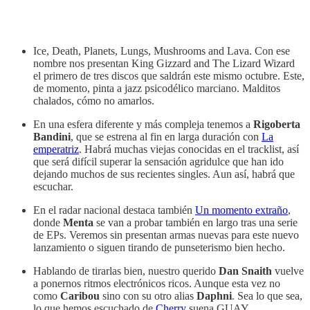
Ice, Death, Planets, Lungs, Mushrooms and Lava. Con ese
nombre nos presentan King Gizzard and The Lizard Wizard
el primero de tres discos que saldrán este mismo octubre. Este,
de momento, pinta a jazz psicodélico marciano. Malditos
chalados, cómo no amarlos.
En una esfera diferente y más compleja tenemos a
Rigoberta
Bandini
, que se estrena al fin en larga duración con
La
emperatriz
. Habrá muchas viejas conocidas en el tracklist, así
que será difícil superar la sensación agridulce que han ido
dejando muchos de sus recientes singles. Aun así, habrá que
escuchar.
En el radar nacional destaca también
Un momento extraño
,
donde
Menta
se van a probar también en largo tras una serie
de EPs. Veremos sin presentan armas nuevas para este nuevo
lanzamiento o siguen tirando de punseterismo bien hecho.
Hablando de tirarlas bien, nuestro querido
Dan Snaith
vuelve
a ponernos ritmos electrónicos ricos. Aunque esta vez no
como
Caribou
sino con su otro alias
Daphni
. Sea lo que sea,
lo que hemos escuchado de
Cherry
suena GUAY.