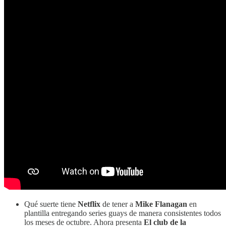
Qué suerte tiene
Netflix
de tener a
Mike Flanagan
en
plantilla entregando series guays de manera consistentes todos
los meses de octubre. Ahora presenta
El club de la