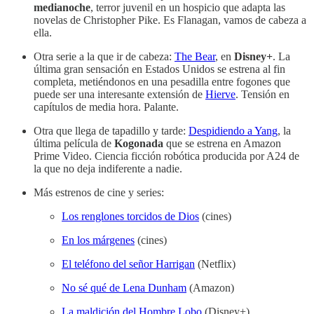
medianoche
, terror juvenil en un hospicio que adapta las
novelas de Christopher Pike. Es Flanagan, vamos de cabeza a
ella.
Otra serie a la que ir de cabeza:
The Bear
, en
Disney+
. La
última gran sensación en Estados Unidos se estrena al fin
completa, metiéndonos en una pesadilla entre fogones que
puede ser una interesante extensión de
Hierve
. Tensión en
capítulos de media hora. Palante.
Otra que llega de tapadillo y tarde:
Despidiendo a Yang
, la
última película de
Kogonada
que se estrena en Amazon
Prime Video. Ciencia ficción robótica producida por A24 de
la que no deja indiferente a nadie.
Más estrenos de cine y series:
Los renglones torcidos de Dios
(cines)
En los márgenes
(cines)
El teléfono del señor Harrigan
(Netflix)
No sé qué de Lena Dunham
(Amazon)
La maldición del Hombre Lobo
(Disney+)