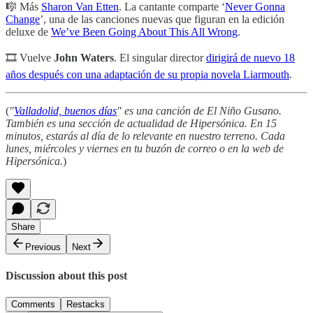
🎼 Más
Sharon Van Etten
. La cantante comparte ‘
Never Gonna
Change
’, una de las canciones nuevas que figuran en la edición
deluxe de
We’ve Been Going About This All Wrong
.
🎞 Vuelve
John Waters
. El singular director
dirigirá de nuevo 18
años después con una adaptación de su propia novela Liarmouth
.
(
"
Valladolid, buenos días
" es una canción de El Niño Gusano.
También es una sección de actualidad de Hipersónica. En 15
minutos, estarás al día de lo relevante en nuestro terreno. Cada
lunes, miércoles y viernes en tu buzón de correo o en la web de
Hipersónica.
)
Share
Previous
Next
Discussion about this post
Comments
Restacks