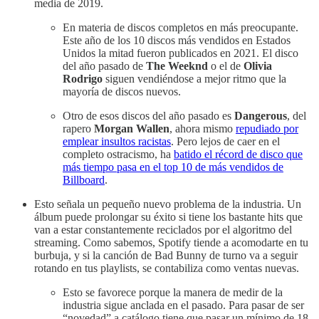
media de 2019.
En materia de discos completos en más preocupante.
Este año de los 10 discos más vendidos en Estados
Unidos la mitad fueron publicados en 2021. El disco
del año pasado de
The Weeknd
o el de
Olivia
Rodrigo
siguen vendiéndose a mejor ritmo que la
mayoría de discos nuevos.
Otro de esos discos del año pasado es
Dangerous
, del
rapero
Morgan Wallen
, ahora mismo
repudiado por
emplear insultos racistas
. Pero lejos de caer en el
completo ostracismo, ha
batido el récord de disco que
más tiempo pasa en el top 10 de más vendidos de
Billboard
.
Esto señala un pequeño nuevo problema de la industria. Un
álbum puede prolongar su éxito si tiene los bastante hits que
van a estar constantemente reciclados por el algoritmo del
streaming. Como sabemos, Spotify tiende a acomodarte en tu
burbuja, y si la canción de Bad Bunny de turno va a seguir
rotando en tus playlists, se contabiliza como ventas nuevas.
Esto se favorece porque la manera de medir de la
industria sigue anclada en el pasado. Para pasar de ser
“novedad” a catálogo tiene que pasar un mínimo de 18