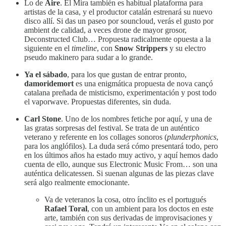
Lo de
Aire
. El Mira también es habitual plataforma para
artistas de la casa, y el productor catalán estrenará su nuevo
disco allí. Si das un paseo por souncloud, verás el gusto por
ambient de calidad, a veces drone de mayor grosor,
Deconstructed Club… Propuesta radicalmente opuesta a la
siguiente en el
timeline
, con
Snow Strippers
y su electro
pseudo makinero para sudar a lo grande.
Ya el sábado
, para los que gustan de entrar pronto,
damoridemort
es una enigmática propuesta de nova cançó
catalana preñada de misticismo, experimentación y post todo
el vaporwave. Propuestas diferentes, sin duda.
Carl Stone
. Uno de los nombres fetiche por aquí, y una de
las gratas sorpresas del festival. Se trata de un auténtico
veterano y referente en los collages sonoros (
plunderphonics
,
para los anglófilos). La duda será cómo presentará todo, pero
en los últimos años ha estado muy activo, y aquí hemos dado
cuenta de ello, aunque sus Electronic Music From… son una
auténtica delicatessen. Si suenan algunas de las piezas clave
será algo realmente emocionante.
Va de veteranos la cosa, otro ínclito es el portugués
Rafael Toral
, con un ambient para los doctos en este
arte, también con sus derivadas de improvisaciones y