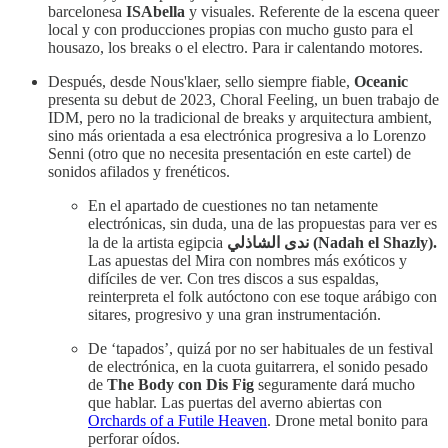
barcelonesa
ISAbella
y visuales. Referente de la escena queer
local y con producciones propias con mucho gusto para el
housazo, los breaks o el electro. Para ir calentando motores.
Después, desde Nous'klaer, sello siempre fiable,
Oceanic
presenta su debut de 2023, Choral Feeling, un buen trabajo de
IDM, pero no la tradicional de breaks y arquitectura ambient,
sino más orientada a esa electrónica progresiva a lo Lorenzo
Senni (otro que no necesita presentación en este cartel) de
sonidos afilados y frenéticos.
En el apartado de cuestiones no tan netamente
electrónicas, sin duda, una de las propuestas para ver es
la de la artista egipcia
ندى الشاذلي (Nadah el Shazly).
Las apuestas del Mira con nombres más exóticos y
difíciles de ver. Con tres discos a sus espaldas,
reinterpreta el folk autóctono con ese toque arábigo con
sitares, progresivo y una gran instrumentación.
De ‘tapados’, quizá por no ser habituales de un festival
de electrónica, en la cuota guitarrera, el sonido pesado
de
The Body con Dis Fig
seguramente dará mucho
que hablar. Las puertas del averno abiertas con
Orchards of a Futile Heaven
. Drone metal bonito para
perforar oídos.