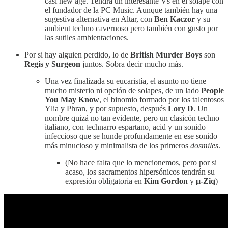
casi new age. Tendrá un interesante Vs en el solape con
el fundador de la PC Music. Aunque también hay una
sugestiva alternativa en Altar, con
Ben Kaczor
y su
ambient techno cavernoso pero también con gusto por
las sutiles ambientaciones.
Por si hay alguien perdido, lo de
British Murder Boys
son
Regis y Surgeon
juntos. Sobra decir mucho más.
Una vez finalizada su eucaristía, el asunto no tiene
mucho misterio ni opción de solapes, de un lado
People
You May Know
, el binomio formado por los talentosos
Ylia y Phran, y por supuesto, después
Lory D
. Un
nombre quizá no tan evidente, pero un clasicón techno
italiano, con technarro espartano, acid y un sonido
infeccioso que se hunde profundamente en ese sonido
más minucioso y minimalista de los primeros
dosmiles
.
(No hace falta que lo mencionemos, pero por si
acaso, los sacramentos hipersónicos tendrán su
expresión obligatoria en
Kim Gordon
y
µ-Ziq
)