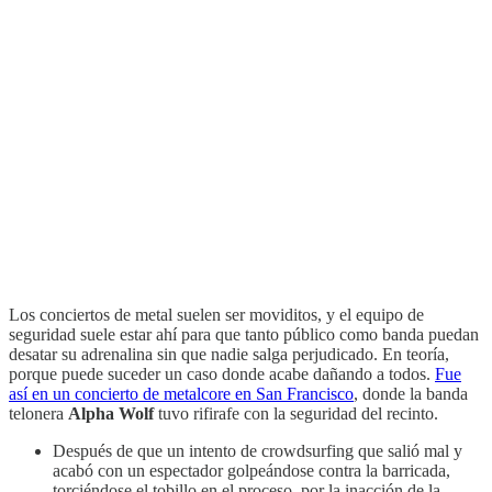
Los conciertos de metal suelen ser moviditos, y el equipo de
seguridad suele estar ahí para que tanto público como banda puedan
desatar su adrenalina sin que nadie salga perjudicado. En teoría,
porque puede suceder un caso donde acabe dañando a todos.
Fue
así en un concierto de metalcore en San Francisco
, donde la banda
telonera
Alpha Wolf
tuvo rifirafe con la seguridad del recinto.
Después de que un intento de crowdsurfing que salió mal y
acabó con un espectador golpeándose contra la barricada,
torciéndose el tobillo en el proceso, por la inacción de la