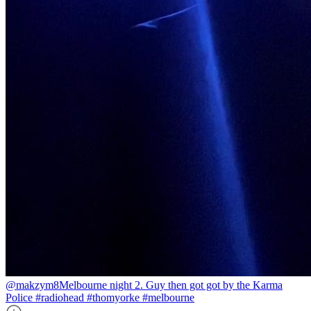
@makzym8
Melbourne night 2. Guy then got got by the Karma
Police #radiohead #thomyorke #melbourne