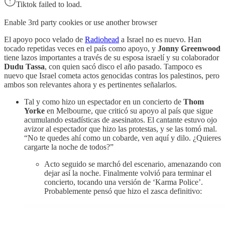
Tiktok failed to load.
Enable 3rd party cookies or use another browser
El apoyo poco velado de
Radiohead
a Israel no es nuevo. Han
tocado repetidas veces en el país como apoyo, y
Jonny Greenwood
tiene lazos importantes a través de su esposa israelí y su colaborador
Dudu Tassa
, con quien sacó disco el año pasado. Tampoco es
nuevo que Israel cometa actos genocidas contras los palestinos, pero
ambos son relevantes ahora y es pertinentes señalarlos.
Tal y como hizo un espectador en un concierto de
Thom
Yorke
en Melbourne, que criticó su apoyo al país que sigue
acumulando estadísticas de asesinatos. El cantante estuvo ojo
avizor al espectador que hizo las protestas, y se las tomó mal.
“No te quedes ahí como un cobarde, ven aquí y dilo. ¿Quieres
cargarte la noche de todos?”
Acto seguido se marchó del escenario, amenazando con
dejar así la noche. Finalmente volvió para terminar el
concierto, tocando una versión de ‘Karma Police’.
Probablemente pensó que hizo el zasca definitivo: