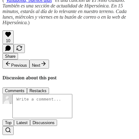
(
"
Valladolid, buenos días
" es una canción de El Niño Gusano.
También es una sección de actualidad de Hipersónica. En 15
minutos, estarás al día de lo relevante en nuestro terreno. Cada
lunes, miércoles y viernes en tu buzón de correo o en la web de
Hipersónica.
)
10
Share
Previous
Next
Discussion about this post
Comments
Restacks
Top
Latest
Discussions