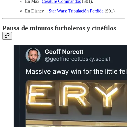
En Max:
Creature Commandos
(S01).
En Disney+:
Star Wars: Tripulación Perdida
(S01).
Pausa de minutos furboleros y cinéfilos