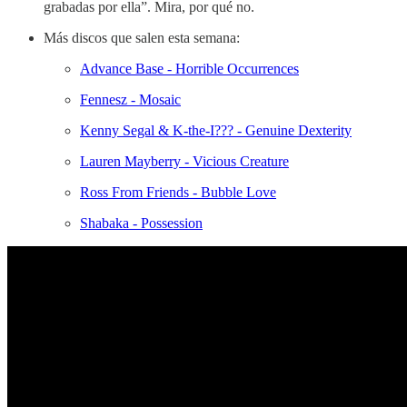
grabadas por ella”. Mira, por qué no.
Más discos que salen esta semana:
Advance Base - Horrible Occurrences
Fennesz - Mosaic
Kenny Segal & K-the-I??? - Genuine Dexterity
Lauren Mayberry - Vicious Creature
Ross From Friends - Bubble Love
Shabaka - Possession