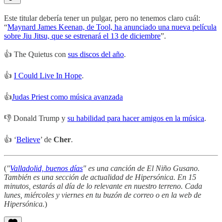
Este titular debería tener un pulgar, pero no tenemos claro cuál:
“
Maynard James Keenan, de Tool, ha anunciado una nueva película
sobre Jiu Jitsu, que se estrenará el 13 de diciembre
”.
👍 The Quietus con
sus discos del año
.
👍
I Could Live In Hope
.
👍
Judas Priest como música avanzada
👎 Donald Trump y
su habilidad para hacer amigos en la música
.
👍 ‘
Believe
’ de
Cher
.
(
"
Valladolid, buenos días
" es una canción de El Niño Gusano.
También es una sección de actualidad de Hipersónica. En 15
minutos, estarás al día de lo relevante en nuestro terreno. Cada
lunes, miércoles y viernes en tu buzón de correo o en la web de
Hipersónica.
)