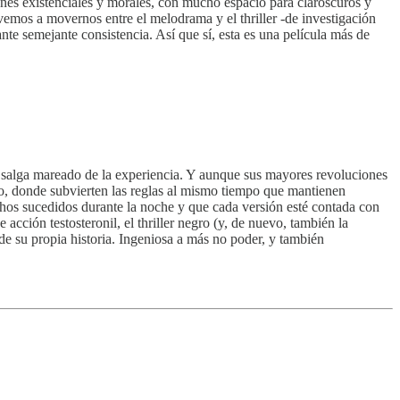
nes existenciales y morales, con mucho espacio para claroscuros y
vemos a movernos entre el melodrama y el thriller -de investigación
ante semejante consistencia. Así que sí, esta es una película más de
o salga mareado de la experiencia. Y aunque sus mayores revoluciones
ato, donde subvierten las reglas al mismo tiempo que mantienen
echos sucedidos durante la noche y que cada versión esté contada con
cción testosteronil, el thriller negro (y, de nuevo, también la
 de su propia historia. Ingeniosa a más no poder, y también