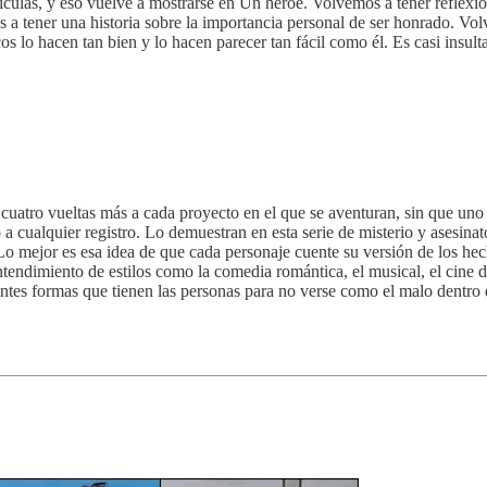
culas, y eso vuelve a mostrarse en Un héroe. Volvemos a tener reflexio
s a tener una historia sobre la importancia personal de ser honrado. Vol
cos lo hacen tan bien y lo hacen parecer tan fácil como él. Es casi insult
 cuatro vueltas más a cada proyecto en el que se aventuran, sin que un
 a cualquier registro. Lo demuestran en esta serie de misterio y asesin
. Lo mejor es esa idea de que cada personaje cuente su versión de los h
ndimiento de estilos como la comedia romántica, el musical, el cine de a
rentes formas que tienen las personas para no verse como el malo dentro