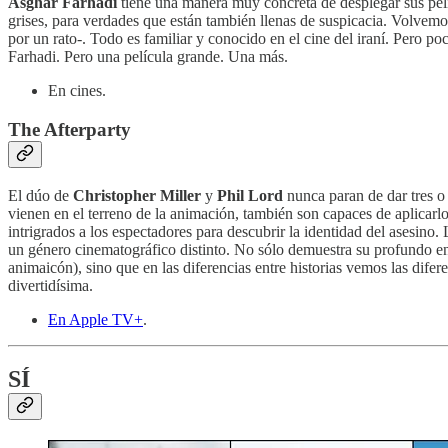
Asghar Farhadi
tiene una manera muy concreta de desplegar sus pelí
grises, para verdades que están también llenas de suspicacia. Volvemo
por un rato-. Todo es familiar y conocido en el cine del iraní. Pero po
Farhadi. Pero una película grande. Una más.
En cines.
The Afterparty
El dúo de
Christopher Miller
y
Phil Lord
nunca paran de dar tres o
vienen en el terreno de la animación, también son capaces de aplicarlo
intrigrados a los espectadores para descubrir la identidad del asesino
un género cinematográfico distinto. No sólo demuestra su profundo ente
animaicón), sino que en las diferencias entre historias vemos las dife
divertidísima.
En Apple TV+
.
SÍ