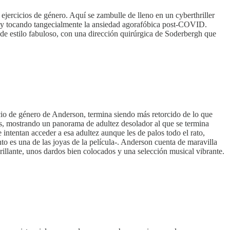
ejercicios de género. Aquí se zambulle de lleno en un cyberthriller
ita- y tocando tangecialmente la ansiedad agorafóbica post-COVID.
o de estilo fabuloso, con una dirección quirúrgica de Soderbergh que
cio de género de Anderson, termina siendo más retorcido de lo que
os, mostrando un panorama de adultez desolador al que se termina
e intentan acceder a esa adultez aunque les de palos todo el rato,
nto es una de las joyas de la película-. Anderson cuenta de maravilla
brillante, unos dardos bien colocados y una selección musical vibrante.