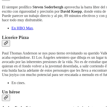
El siempre prolífico
Steven Soderbergh
aprovecha la barra libre del
escrito con rigurosidad y precisión por
David Koepp
, donde entra de
Puede parecer un trabajo directo y al pie, 89 minutos efectivos y con 
hace todo muy disfrutrable.
En HBO Max
.
Licorice Pizza
Paul Thomas Anderson se nos puso tierno revisitando su querido Valle
acaba esperándose. El Los Ángeles setentero que dibuja es un lugar t
avocado por las inherentes presiones de la vida. No es de extrañar qu
quieran en el fondo volver a la juventud desenfada, a salir corriendo 
esta huida hacia adelante de estos personajes que les lleva a encontrar
Una joyiya con mucho potencial para ser rescatada a menudo en el fu
En cines.
Un héroe