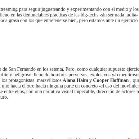
 streaming para seguir jugueteando y experimentando con el medio y los 
 lleno en las denunciables prácticas de las big-techs -sin ser nada lud
poca grasa con los que entretenerse bien, pero estamos ante un ejercici
 de San Fernando en los setenta. Pero, como cualquier supuesto ejerci
urbio y peligroso, lleno de hombres perversos, explosivos y/o mentiros
e los protagonistas -maravillosos
Alana Haim
y
Cooper Hoffman
-, qu
él uno hacia el otro hacia ninguna parte en concreto -el uso del movimie
se entre ellos, con una narrativa visual impecable, dirección de actores 
turo.