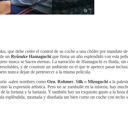
uku, que debe ceder el control de su coche a una chófer por mandato de 
 de un
Ryûsuke Hamaguchi
que firma un año esplendido con esta pel
, pero nunca se hacen eternas. La narración de Hamaguchi es fluida, si
resolubles, y de construir un ambiente en el que te apetece pasar inclus
ero nunca dejan de pertenecer a la misma película.
toria -salen nombres como
Ozu
,
Rohmer
,
Silk
o
Mizoguchi
a la pales
como la expresión artística. Pero no se zambulle en la miseria, hay muc
leta de la fortuna y la fantasía. Y también hay un exquisito gusto a la h
lícula espléndida, montada y diseñada tan bien como un coche con techo 