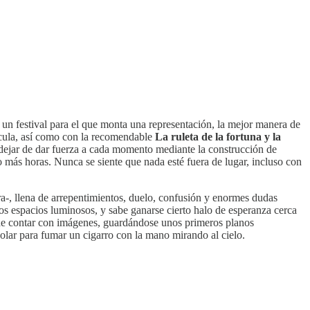
un festival para el que monta una representación, la mejor manera de
ícula, así como con la recomendable
La ruleta de la fortuna y la
n dejar de dar fuerza a cada momento mediante la construcción de
o más horas. Nunca se siente que nada esté fuera de lugar, incluso con
tra-, llena de arrepentimientos, duelo, confusión y enormes dudas
hos espacios luminosos, y sabe ganarse cierto halo de esperanza cerca
ora de contar con imágenes, guardándose unos primeros planos
solar para fumar un cigarro con la mano mirando al cielo.