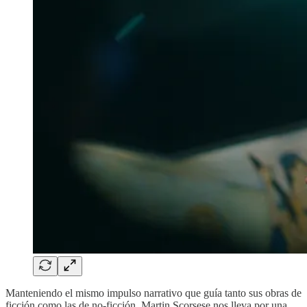
Manteniendo el mismo impulso narrativo que guía tanto sus obras de
ficción como las de no-ficción, Martin Scorsese nos lleva por una