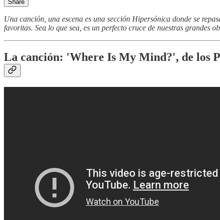
Share
Una canción, una escena es una sección Hipersónica donde se repasa
favoritas. Sea lo que sea, es un perfecto cruce de nuestras grandes ob
La canción: 'Where Is My Mind?', de los P