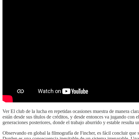
Ver El club de la lucha en repetidas ocasiones muestra de manera cla
están desde sus títulos de créditos, y desde entonces va jugando con e
generaciones posteriores, donde el trabajo aburrido y estable resulta u
Observando en global la filmografía de Fincher, es fácil concluir qu
Durden es una consecuencia inevitable de un sistema irreparable. Una 