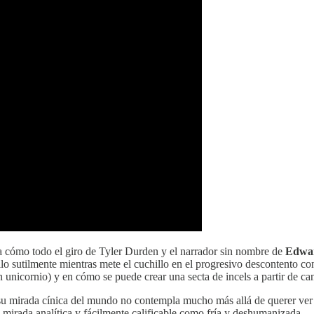
ra cómo todo el giro de Tyler Durden y el narrador sin nombre de
Edwa
llo sutilmente mientras mete el cuchillo en el progresivo descontento co
n unicornio) y en cómo se puede crear una secta de incels a partir de can
e su mirada cínica del mundo no contempla mucho más allá de querer ver 
mirada analítica y fácilmente calificable como fría y deshumanizada.