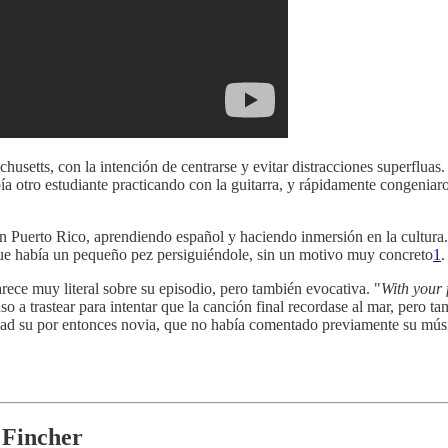
husetts, con la intención de centrarse y evitar distracciones superfluas
a otro estudiante practicando con la guitarra, y rápidamente congeniaro
 en Puerto Rico, aprendiendo español y haciendo inmersión en la cultur
que había un pequeño pez persiguiéndole, sin un motivo muy concreto
1
.
arece muy literal sobre su episodio, pero también evocativa. "
With your 
o a trastear para intentar que la canción final recordase al mar, pero tam
dad su por entonces novia, que no había comentado previamente su música
d Fincher