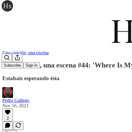
Una canción, una escena
Una canción, una escena #44: 'Where Is My
Subscribe
Sign in
Estabais esperando ésta
Pedro Gallego
Nov 16, 2023
2