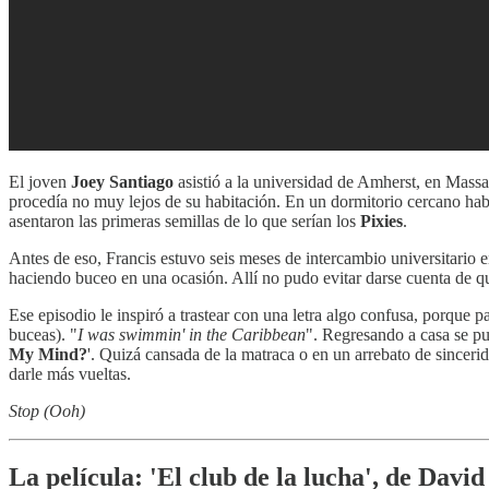
El joven
Joey Santiago
asistió a la universidad de Amherst, en Massac
procedía no muy lejos de su habitación. En un dormitorio cercano habí
asentaron las primeras semillas de lo que serían los
Pixies
.
Antes de eso, Francis estuvo seis meses de intercambio universitario
haciendo buceo en una ocasión. Allí no pudo evitar darse cuenta de 
Ese episodio le inspiró a trastear con una letra algo confusa, porque p
buceas). "
I was swimmin' in the Caribbean
". Regresando a casa se pus
My Mind?
'. Quizá cansada de la matraca o en un arrebato de sinceri
darle más vueltas.
Stop (Ooh)
La película: 'El club de la lucha', de Davi