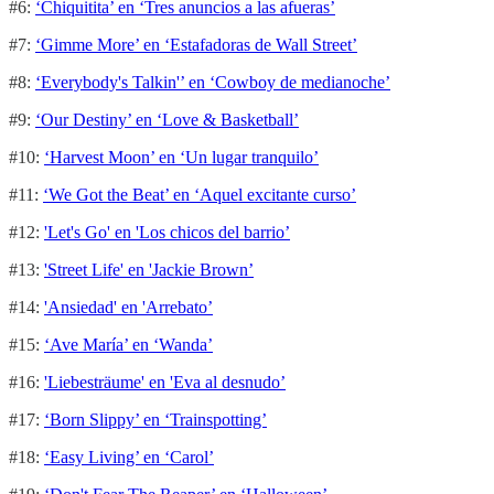
#6:
‘Chiquitita’ en ‘Tres anuncios a las afueras’
#7:
‘Gimme More’ en ‘Estafadoras de Wall Street’
#8:
‘Everybody's Talkin'’ en ‘Cowboy de medianoche’
#9:
‘Our Destiny’ en ‘Love & Basketball’
#10:
‘Harvest Moon’ en ‘Un lugar tranquilo’
#11:
‘We Got the Beat’ en ‘Aquel excitante curso’
#12:
'Let's Go' en 'Los chicos del barrio’
#13:
'Street Life' en 'Jackie Brown’
#14:
'Ansiedad' en 'Arrebato’
#15:
‘Ave María’ en ‘Wanda’
#16:
'Liebesträume' en 'Eva al desnudo’
#17:
‘Born Slippy’ en ‘Trainspotting’
#18:
‘Easy Living’ en ‘Carol’