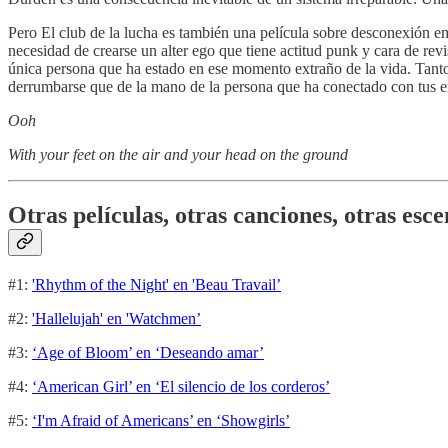
Pero El club de la lucha es también una película sobre desconexión em
necesidad de crearse un alter ego que tiene actitud punk y cara de rev
única persona que ha estado en ese momento extraño de la vida. Tant
derrumbarse que de la mano de la persona que ha conectado con tus 
Ooh
With your feet on the air and your head on the ground
Otras películas, otras canciones, otras esce
#1:
'Rhythm of the Night' en 'Beau Travail’
#2:
'Hallelujah' en 'Watchmen’
#3:
‘Age of Bloom’ en ‘Deseando amar’
#4:
‘American Girl’ en ‘El silencio de los corderos’
#5:
‘I'm Afraid of Americans’ en ‘Showgirls’