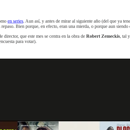
omo
en series
. Aun así, y antes de mirar al siguiente año (del que ya ten
repaso. Bien porque, en efecto, eran una mierda, o porque aun siendo d
e director, que este mes se centra en la obra de
Robert Zemeckis
, tal
encuesta para votar).