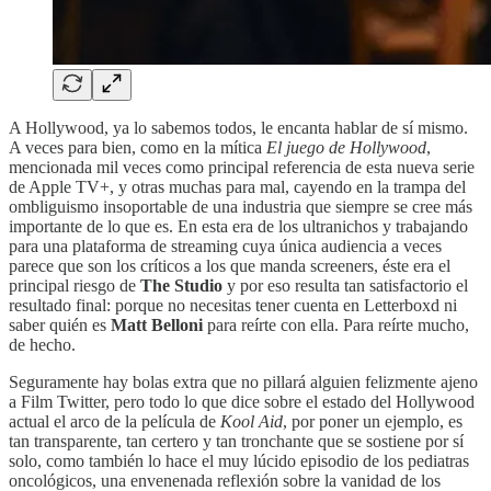
A Hollywood, ya lo sabemos todos, le encanta hablar de sí mismo.
A veces para bien, como en la mítica
El juego de Hollywood
,
mencionada mil veces como principal referencia de esta nueva serie
de Apple TV+, y otras muchas para mal, cayendo en la trampa del
ombliguismo insoportable de una industria que siempre se cree más
importante de lo que es. En esta era de los ultranichos y trabajando
para una plataforma de streaming cuya única audiencia a veces
parece que son los críticos a los que manda screeners, éste era el
principal riesgo de
The Studio
y por eso resulta tan satisfactorio el
resultado final: porque no necesitas tener cuenta en Letterboxd ni
saber quién es
Matt Belloni
para reírte con ella. Para reírte mucho,
de hecho.
Seguramente hay bolas extra que no pillará alguien felizmente ajeno
a Film Twitter, pero todo lo que dice sobre el estado del Hollywood
actual el arco de la película de
Kool Aid
, por poner un ejemplo, es
tan transparente, tan certero y tan tronchante que se sostiene por sí
solo, como también lo hace el muy lúcido episodio de los pediatras
oncológicos, una envenenada reflexión sobre la vanidad de los