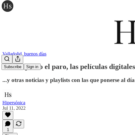
Valladolid, buenos días
Tool bajando el paro, las películas digitale
Subscribe
Sign in
...y otras noticias y playlists con las que ponerse al día
Hipersónica
Jul 11, 2022
1